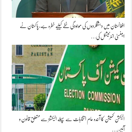
افغانستان میں دہشتگردوں کی موجودگی خطے کیلیے خطرہ ہے، پاکستان نے
ایمنسٹی انٹرنیشنل کی…
الیکشن کمیشن کا آئندہ عام انتخابات سے پہلے الیکشنز سے متعلق قانون و
آئین…