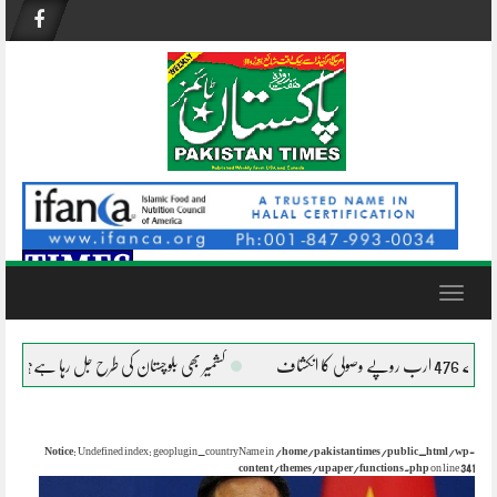
Skip
to
content
Toggle
navigation
کشمیر بھی بلوچستان کی طرح جل رہا ہے؟
افغانستان میں د
Notice
: Undefined index: geoplugin_countryName in
/home/pakistantimes/public_html/wp-
content/themes/upaper/functions.php
on line
341