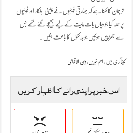
ترجمان کا کہنا ہے کہ بھارتی فوجیوں نے چینی اہلکار اور فوجیوں
پر حملہ کیا جو وہاں بات چیت کے لیے بھیجے گئے تھے جس
سے جھڑپیں ہوئیں جو ہلاکتوں کا باعث بنیں۔
کیٹاگری میں :
اہم خبریں
،
بین الاقوامی
اس خبر پر اپنی رائے کا اظہار کریں
بہتر ہو سکتی تھی
سخت نا پسند