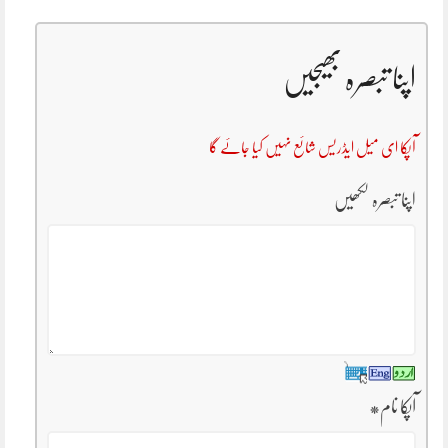
اپنا تبصرہ بھیجیں
آپکا ای میل ایڈریس شائع نہیں کیا جائے گا
اپنا تبصرہ لکھیں
آپکا نام
*