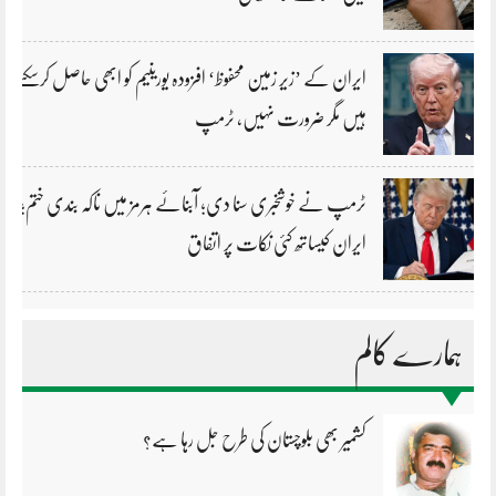
ایران کے ’زیر زمین محفوظ‘ افزودہ یورینیم کو ابھی حاصل کرسکتے
ہیں مگر ضرورت نہیں، ٹرمپ
ٹرمپ نے خوشخبری سنا دی؛ آبنائے ہرمز میں ناکہ بندی ختم؛
ایران کیساتھ کئی نکات پر اتفاق
ہمارے کالم
کشمیر بھی بلوچستان کی طرح جل رہا ہے؟