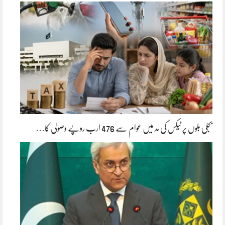
بجلی بلوں پر ٹیکس کی مد میں عوام سے 476 ارب روپے وصولی کا…