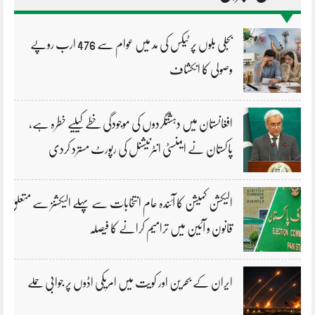
بجلی بلوں پر ٹیکس کی مد میں عوام سے 476 ارب روپے
وصولی کا انکشاف
افغانستان میں دہشتگردوں کی موجودگی خطے کیلیے خطرہ ہے،
پاکستان نے ایمنسٹی انٹرنیشنل کی رپورٹ مسترد کردی
الیکشن کمیشن کا آئندہ عام انتخابات سے پہلے الیکشنز سے متعلق
قانون و آئین میں ترامیم کرانے کا فیصلہ
ایران کے بحرین اور کویت میں امریکی اڈوں پر جوابی حملے