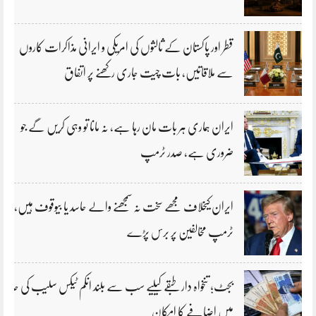
قطر اور پاکستان کے ثالثوں کی امریکی و ایرانی مذاکرات کاروں
سے ملاقاتیں، بات چیت جاری رکھنے پر اتفاق
ایران ہماری ہر بات مان رہا ہے، نہ مانا تو وہی کریں گے جو
ضروری ہے، صدر ٹرمپ
ایران کیخلاف مجھے سخت نہ سمجھنے والے حاسد یا بیوقوف ہیں،
ٹرمپ مخالفین پر برس پڑے
بجٹ؛ تنخواہ دار طبقے کیلیے سب سے بلند انکم ٹیکس سلیب کی حد
میں اضافے کا امکان