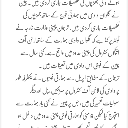
ہونے والی جھڑپوں کی تفصیلات جاری کردی ہیں۔ چین
نے گلوان وادی میں بھارتی فوج کے ساتھ جھڑپوں کی
تفصیلات جاری کردی ہیں، ترجمان چینی وزارت خارجہ نے
ٹوئٹر پر کہا ہے کہ گلوان وادی بھارت کے ساتھ لائن آف
ایکچول کنٹرول کی چینی حدود میں واقع ہے، کئی سال سے
چین کے فوجی اس وادی میں تعینات ہیں۔
ترجمان کے مطابق اپریل سے بھارتی فوجیوں نے یکطرفہ طور
پر وادی کی لائن آف کنٹرول پر سڑکیں، پل اور دیگر
سہولیات تعمیر کی ہیں، جس پر چین نے کئی بار بھارت سے
احتجاج کیا لیکن 6 مئی کوبھارتی فوجی چینی حدود میں داخل ہو