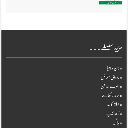
مزید سلسلے۔۔۔
*دین و دنیا
*روحانی مسائل
*سنہرے بندھن
*مزیدار کھانے
*ہیلتھ گائیڈ
*ٹائمز کلب
*بلاگ