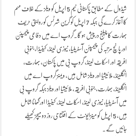
شیڈول کے مطابق پاکستانی ٹیم 5 اپریل کو ویلز کے خلاف مہم
کا آغاز کرے گی جبکہ 7 اپریل کو گرین شرٹس کو روایتی حریف
بھارت کا چیلنج درپیش ہو گا۔گروپ اے میں دفاعی چیمپئن
اور پانچ مرتبہ کی چیمپئن آسٹریلیا، نیوزی لینڈ، کینیڈا، جنوبی
افریقہ اور اسکاٹ لینڈ، گروپ بی میں پاکستان، بھارت،
انگلینڈ، ملائیشیا اور ویلز شامل ہیں، ویمنز گروپ اے میں
انگلینڈ، بھارت، جنوبی افریقہ، ملائیشیا اور ویلز جبکہ گروپ بی
میں آسٹریلیا، نیوزی لینڈ، اسکاٹ لینڈ، کینیڈا اورگھانا شامل
ہیں، 5 اپریل کو مینزایونٹ کے افتتاحی روز دو میچز کھیلے
جائیں گے۔