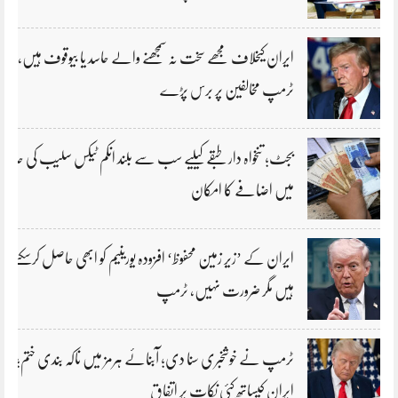
ایران کیخلاف مجھے سخت نہ سمجھنے والے حاسد یا بیوقوف ہیں،
ٹرمپ مخالفین پر برس پڑے
بجٹ؛ تنخواہ دار طبقے کیلیے سب سے بلند انکم ٹیکس سلیب کی حد
میں اضافے کا امکان
ایران کے ’زیر زمین محفوظ‘ افزودہ یورینیم کو ابھی حاصل کرسکتے
ہیں مگر ضرورت نہیں، ٹرمپ
ٹرمپ نے خوشخبری سنا دی؛ آبنائے ہرمز میں ناکہ بندی ختم؛
ایران کیساتھ کئی نکات پر اتفاق