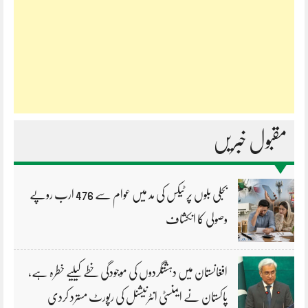
مقبول خبریں
بجلی بلوں پر ٹیکس کی مد میں عوام سے 476 ارب روپے
وصولی کا انکشاف
افغانستان میں دہشتگردوں کی موجودگی خطے کیلیے خطرہ ہے،
پاکستان نے ایمنسٹی انٹرنیشنل کی رپورٹ مسترد کردی