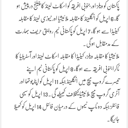
پاکستان کو ویلز اور جنوبی افریقہ کو اسکاٹ لینڈ کا چیلنج درپیش ہو
گا، 6 اپریل کو انگلینڈ کا مقابلہ ملائیشیا اور نیوزی لینڈ کا مقابلہ
کینیڈا سے ہو گا، 7 اپریل کو پاکستانی ٹیم روایتی حریف بھارت
کے مدمقابل ہو گی۔
ملائیشیا کا مقابلہ ویلز، کینیڈا کا مقابلہ اسکاٹ لینڈ اور آسٹریلیا کا
ٹاکرا جنوبی افریقہ سے ہوگا، 8 اپریل کو پاکستانی ٹیم اپنے
تیسرے گروپ میچ میں انگلینڈ جبکہ 11 اپریل کو اپنا چوتھا اور
آخری گروپ میچ ملائیشیا کیخلاف کھیلے گی۔13 اپریل کو سیمی
فائنلز جبکہ دو ٹاپ ٹیموں کے درمیان فائنل 14 اپریل کو کھیلا
جائیگا۔