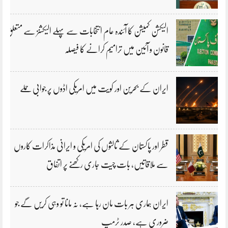
الیکشن کمیشن کا آئندہ عام انتخابات سے پہلے الیکشنز سے متعلق
قانون و آئین میں ترامیم کرانے کا فیصلہ
ایران کے بحرین اور کویت میں امریکی اڈوں پر جوابی حملے
قطر اور پاکستان کے ثالثوں کی امریکی و ایرانی مذاکرات کاروں
سے ملاقاتیں، بات چیت جاری رکھنے پر اتفاق
ایران ہماری ہر بات مان رہا ہے، نہ مانا تو وہی کریں گے جو
ضروری ہے، صدر ٹرمپ