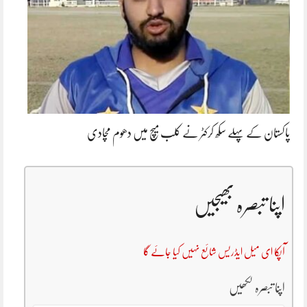
پاکستان کے پہلے سکھ کرکٹر نے کلب میچ میں دھوم مچادی
اپنا تبصرہ بھیجیں
آپکا ای میل ایڈریس شائع نہیں کیا جائے گا
اپنا تبصرہ لکھیں