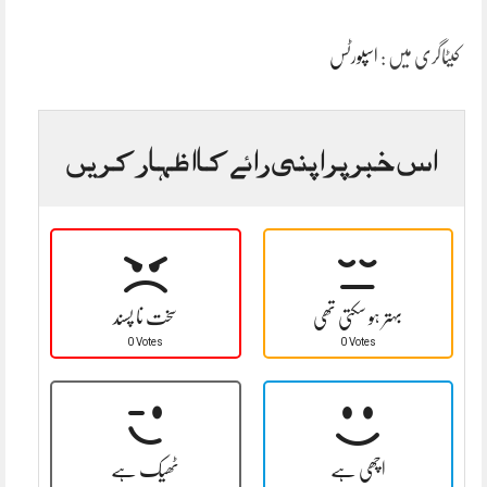
کیٹاگری میں :
اسپورٹس
اس خبر پر اپنی رائے کا اظہار کریں
بہتر ہو سکتی تھی
سخت نا پسند
0 Votes
0 Votes
اچھی ہے
ٹھیک ہے