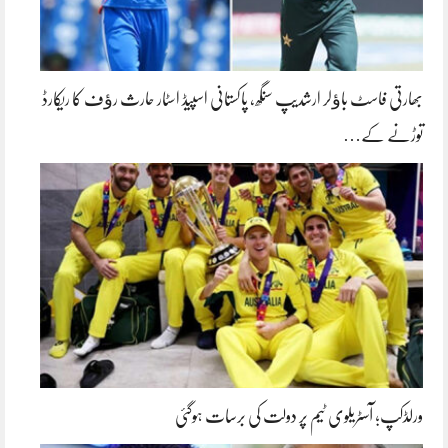
بھارتی فاسٹ باﺅلر ارشدیپ سنگھ، پاکستانی اسپیڈ اسٹار حارث رﺅف کا ریکارڈ
توڑنے کے…
ورلڈکپ؛ آسٹریلوی ٹیم پر دولت کی برسات ہوگئی