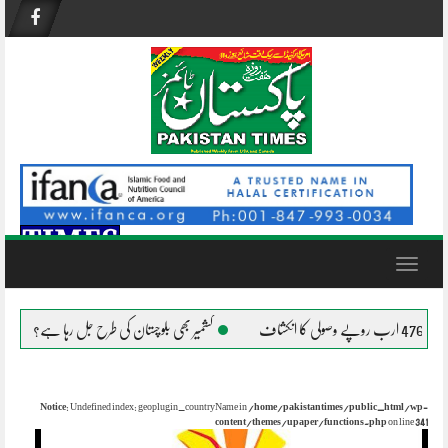
Skip
to
content
Toggle
navigation
کشمیر بھی بلوچستان کی طرح جل رہا ہے؟
افغانستان میں دہشتگ
Notice
: Undefined index: geoplugin_countryName in
/home/pakistantimes/public_html/wp-
content/themes/upaper/functions.php
on line
341