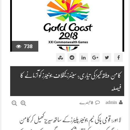
738
کامن ویلتھ گیمز کی تیاری؛ سینئرز کیخلاف جونیئرز کو آزمانے کا
فیصلہ
admin
0 تبصرے
لاہور: قومی ہاکی ٹیم جونیئر پلیئرزکے ساتھ سیریزکھیل کرکامن