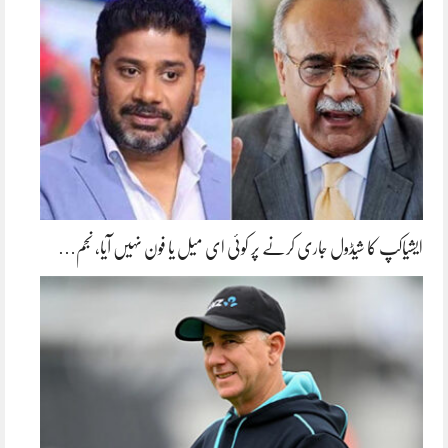
ایشیاکپ کا شیڈول جاری کرنے پر کوئی ای میل یا فون نہیں آیا، نجم…