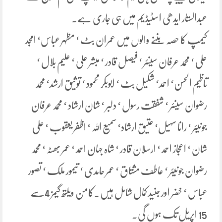
عبدالستار ایدھی اسٹیڈیم میں ہی جاری ہے۔
کیمپ کا حصہ بننے والوں میں عمران بٹ ‘ مظہر عباس‘ امجد
علی ‘ محمد عرفان سینئر ‘ فیصل قادر ‘ مبشر علی ‘ علیم بلال ‘
تاظیم الحسن‘ احمد‘ شکیل بٹ ‘ ابوبکر محمود ‘ توثیق ارشد‘ محمد
رضوان سینئر ‘ شفقت رسول ‘ دلبر ‘ شان ارشاد ‘ محمد عرفان
جونیئر ‘ رانا سہیل‘ عتیق ارشاد‘ سمیع اللہ ‘ اظفر یعقوب ‘ علی
شان ‘ اعجاز احمد ‘ ارسلان قادر ‘ شاہ جہان احمد ‘ عمر بھٹہ ‘ محمد
رضوان جونیئر ‘ عاطف مشتاق ‘ عمر حامدی ‘ تیمور ملک ‘ تصور
عباس ‘ خضر اور جنید کمال شامل ہیں۔کامن ویلتھ گیمز 4سے
15 اپریل تک ہوں گی۔