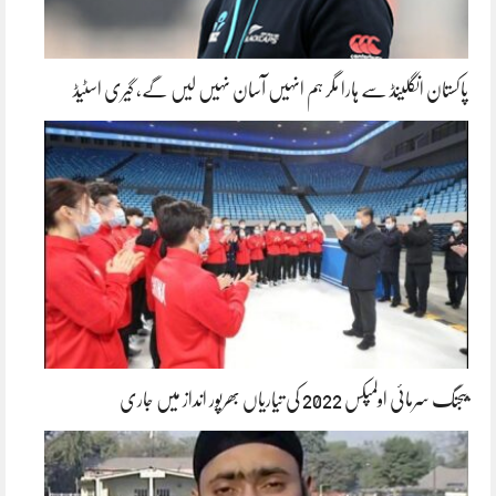
پاکستان انگلینڈ سے ہارا مگر ہم انہیں آسان نہیں لیں گے، گیری اسٹیڈ
بیجنگ سرمائی اولمپکس 2022 کی تیاریاں بھرپور انداز میں جاری