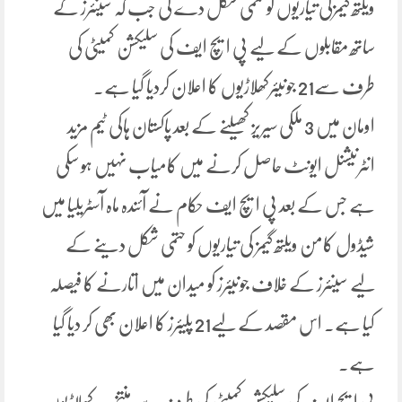
ویلتھ گیمزکی تیاریوں کو حتمی شکل دے گی جب کہ سینئرز کے
ساتھ مقابلوں کے لیے پی ایچ ایف کی سلیکشن کمیٹی کی
طرف سے21 جونیئرکھلاڑیوں کا اعلان کردیا گیا ہے۔
اومان میں 3 ملکی سیریز کھیلنے کے بعد پاکستان ہاکی ٹیم مزید
انٹرنیشنل ایونٹ حاصل کرنے میں کامیاب نہیں ہو سکی
ہے جس کے بعد پی ایچ ایف حکام نے آئندہ ماہ آسٹریلیا میں
شیڈول کامن ویلتھ گیمز کی تیاریوں کو حتمی شکل دینے کے
لیے سینئرز کے خلاف جونیئرز کو میدان میں اتارنے کا فیصلہ
کیا ہے۔ اس مقصد کے لیے21 پلیئرز کا اعلان بھی کر دیا گیا
ہے۔