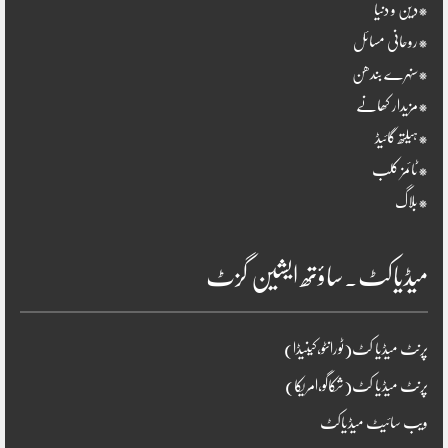
*دین و دنیا
*روحانی مسائل
*سنہرے بندھن
*مزیدار کھانے
*ہیلتھ گائیڈ
*ٹائمز کلب
*بلاگ
میڈیاکٹ۔ساؤتھ ایشین گزٹ
پرنٹ میڈیا کٹ(ٹورانٹو،کینیڈا)
پرنٹ میڈیا کٹ(شکاگو،امریکا)
ویب سائیٹ میڈیاکٹ