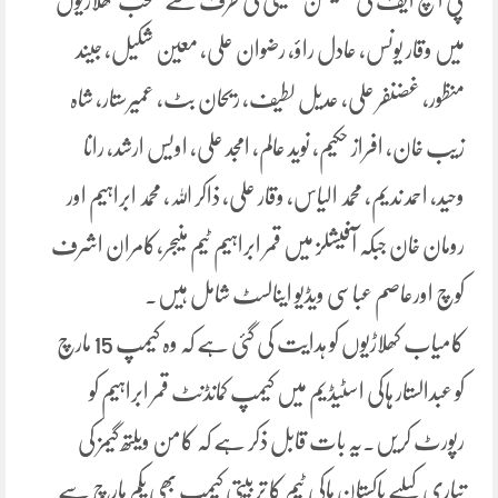
پی ایچ ایف کی سلیکشن کمیٹی کی طرف سے منتخب کھلاڑیوں
میں وقار یونس، عادل راؤ، رضوان علی، معین شکیل، جیند
منظور، غضنفر علی، عدیل لطیف، ریحان بٹ، عمیرستار، شاہ
زیب خان، افراز حکیم، نوید عالم، امجد علی، اویس ارشد، رانا
وحید، احمد ندیم، محمد الیاس، وقار علی، ذاکر اللہ، محمد ابراہیم اور
رومان خان جبکہ آفیشلز میں قمر ابراہیم ٹیم منیجر،کامران اشرف
کوچ اورعاصم عباسی ویڈیو اینالسٹ شامل ہیں۔
کامیاب کھلاڑیوں کو ہدایت کی گئی ہے کہ وہ کیمپ 15 مارچ
کو عبدالستار ہاکی اسٹیڈیم میں کیمپ کمانڈنٹ قمر ابراہیم کو
رپورٹ کریں۔یہ بات قابل ذکر ہے کہ کامن ویلتھ گیمز کی
تیاری کیلیے پاکستان ہاکی ٹیم کا تربیتی کیمپ بھی یکم مارچ سے