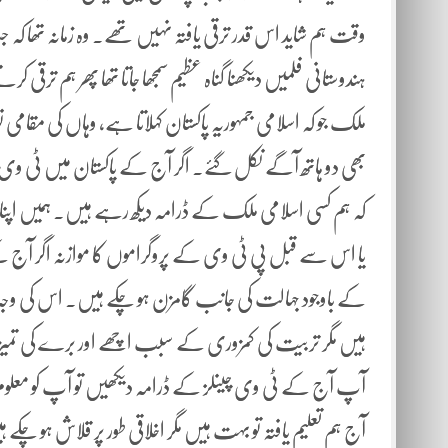
وقت ہم شاید اس قدر ترقی یافتہ نہیں تھے۔ وہ زمانہ تھا کہ جب
ہندوستانی فلمیں دیکھنا گناہ عظیم سمجھا جاتا تھا پھر ہم ترقی 
ملک جو کہ اسلامی جمہوریہ پاکستان کہلاتا ہے، وہاں کی مقامی
بھی دو ہاتھ آگے نکل گئے۔ اگر آج کے پاکستان میں ٹی وی چینل
کہ ہم کسی اسلامی ملک کے ڈرامہ دیکھ رہے ہیں۔ ہمیں اپنا کلچر ک
یا اس سے قبل پی ٹی وی کے پروگراموں کا موازنہ اگر آج کے 
کے باوجود جہالت کی جانب گامزن ہو چکے ہیں۔ اس کی وجہ 
ہیں مگر تربیت کی کمزوری کے سبب اچھے اور برے کی تمیز
آپ آج کے ٹی وی چینلز کے ڈرامہ دیکھیں تو آپ کو معلوم
آج ہم تعلیم یافتہ تو بہت ہیں مگر اخلاقی طور پر قلاش ہو