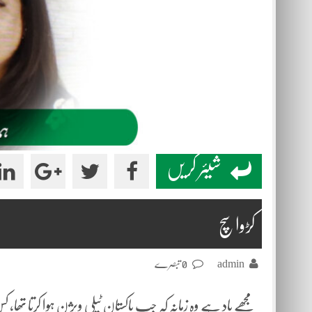
شیئر کریں
کڑوا سچ
admin
0 تبصرے
مجھے یاد ہے وہ زمانہ کہ جب پاکستان ٹیلی ویژن ہوا کرتا تھا،