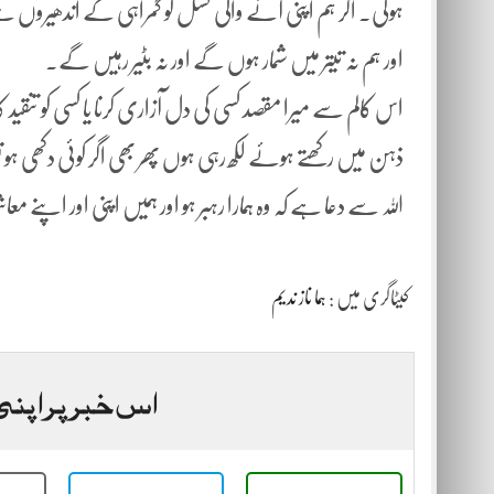
ہوگی۔ اگر ہم اپنی آنے والی نسل کو گمراہی کے اندھیروں سے 
اور ہم نہ تیتر میں شمار ہوں گے اور نہ بٹیر رہیں گے۔
اس کالم سے میرا مقصد کسی کی دل آزاری کرنا یا کسی کو تنقید 
ذہن میں رکھتے ہوئے لکھ رہی ہوں پھر بھی اگر کوئی دکھی ہو 
اللہ سے دعا ہے کہ وہ ہمارا رہبر ہو اور ہمیں اپنی اور اپنے 
کیٹاگری میں :
ہما ناز ندیم
اس خبر پر اپنی