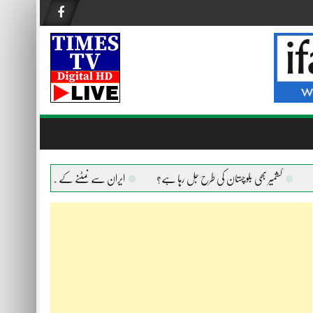
کشمیر بھی بلوچستان کی طرح جل رہا ہے؟
ایران سے نمٹنے کے لیے امریکا ہر ہتھیار اس