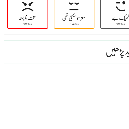
ھیک ہے
بہتر ہو سکتی تھی
سخت نا پسند
0 Votes
0 Votes
0 Votes
د پڑھیں