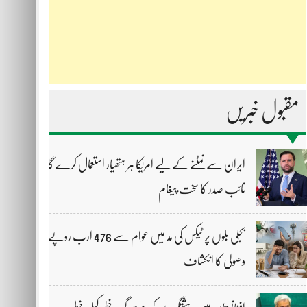
مقبول خبریں
ایران سے نمٹنے کے لیے امریکا ہر ہتھیار استعمال کرے گا،
نائب صدر کا سخت پیغام
بجلی بلوں پر ٹیکس کی مد میں عوام سے 476 ارب روپے
وصولی کا انکشاف