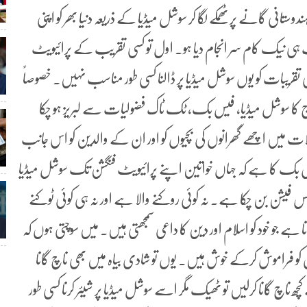
نی گانے پر ٹھمکے لگا کر سوشل میڈیا کے ذریعہ دنیا بھر کو اپنی
بہت ہی نیک کام سر انجام دیا ہو۔ اول تو کسی تقریب کے پرائیویٹ
 تقریبات کو یوں سوشل میڈیا پر ڈالنا کسی طور مناسب نہیں۔ خصوصاً
 آج کا سوشل میڈیا، فیس بک، ٹک ٹاک فضولیات سے لبریز ہو چکا
ات میں اچھے گھرانوں کی بچیوں کو اور ان کے والدین کو اس جانب
ال فیس بک کا ہے کہ جہاں خواتین اپنے پرائیویٹ فنگشن تک سوشل میڈیا
ڈانس فیشن بن چکا ہے۔ نہ کوئی روکنے والا ہے اور نہ ہی کوئی ٹوکنے
جاتا ہے جو خود کو اسلام اور دین کا داعی سمجھتی ہیں۔ میں سوچتی ہوں کہ
 کو فراموش کرکے خوش ہیں۔ یوں تو شادی بیاہ میں بھی ناچ گانا
 ناچ گانا کرلیں تو ٹھیک مگر اسے سوشل میڈیا پر شیئر کرنا کسی طور