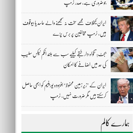
جو ضروری ہے، صدر ٹرمپ
ایران کیخلاف مجھے سخت نہ سمجھنے والے حاسد یا بیوقوف
ہیں، ٹرمپ مخالفین پر برس پڑے
بجٹ؛ تنخواہ دار طبقے کیلیے سب سے بلند انکم ٹیکس سلیب
کی حد میں اضافے کا امکان
ایران کے ’زیر زمین محفوظ‘ افزودہ یورینیم کو ابھی حاصل
کرسکتے ہیں مگر ضرورت نہیں، ٹرمپ
ہمارے کالم