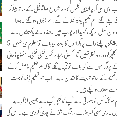
 وی سی آر پر انڈین فلموں کا دور شروع ہوا تو فیملی کے ساتھ بیٹھ کر
کرتے چلے گئے، ہم تعلیم یافتہ کہلانے لگے، ہم ماڈرن ہو گئے۔ ہمارا
 نوجوان نسل امریکہ، کینیڈا اور یورپ میں بسنے والے پاکستانیوں سے
ز پر چلنے والے پروگراموں کا جائزہ لیا جائے تو معلوم ہی نہیں ہوتا
و دور دور نظر نہیں آتا۔ کسوٹی، نیلام گھر یا ففٹی ففٹی، اسٹوڈیو ڈھائی
پروگراموں سے کیا جائے تو نتیجہ یہ نکلے گا کہ ہم تعلیم حاصل کرنے
تعلیم کے ساتھ تربیت کا فقدان ہے۔ اب ہم تعلیم یافتہ تو بہت
 سے معذور ہو چکے ہیں۔
 ہو گاکہ کس خوبصورتی سے آپ کا کلچر آپ سے چھین لیا گیا ہے۔
 چکے ہیں۔ رہی سہی کسر ہمارے مارننگ شوز نے پوری کردی ہے۔ اس کی