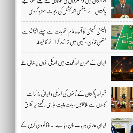
افغانستان میں دہشتگردوں کی موجودگی خطے کیلیے خطرہ ہے،
پاکستان نے ایمنسٹی انٹرنیشنل کی رپورٹ مسترد کردی
الیکشن کمیشن کا آئندہ عام انتخابات سے پہلے الیکشنز سے
متعلق قانون و آئین میں ترامیم کرانے کا فیصلہ
ایران کے بحرین اور کویت میں امریکی اڈوں پر جوابی حملے
قطر اور پاکستان کے ثالثوں کی امریکی و ایرانی مذاکرات
کاروں سے ملاقاتیں، بات چیت جاری رکھنے پر اتفاق
ایران ہماری ہر بات مان رہا ہے، نہ مانا تو وہی کریں گے