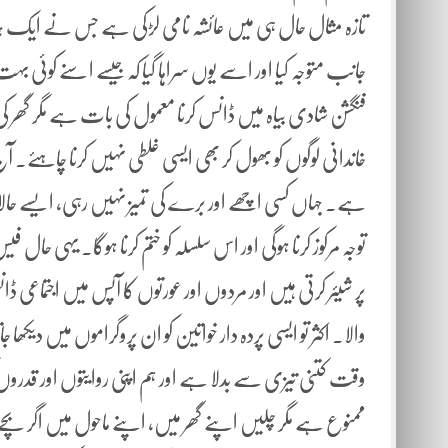
تازہ مثال حال ہی میں عائشہ نامی لڑکی ہے جس نے ایک ہندوستا
جانب متوجہ کیا اور اسے یوں سراہا گیا کہ جیسے ا سنے کوئی 
فنگشن شادی بیاہ میں ڈانس کرنا معمول کی بات ہے مگر گھر کی
خاندانی لوگوں کو بھول کر بھی ایسی غلطی نہیں کرنا چاہئے۔
ہے۔ جہاں کسی اچھے اور برے کی تمیز نہیں رہی، ایسے حال
توجہ مرکوز کرنا ہوگی اور اس سلسلہ کو ختم کرنا ہوگا۔ یہی ح
پر شیئر کرتی ہیں اور مردوں اور عورتوں کا آپس میں اجتماعی 
والا۔ اکثر تو ایسی پردہ دار خواتین کو ان پروگراموں میں دیکھا 
وقت کتنی تیزی سے بدلا ہے اور ہم اپنی روایتوں اور قدروں
ممنوع ہے مگر چلیں اپنے گھر میں، اپنے ماحول میں اگر بچے کچھ