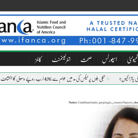
میونٹی
اسپورٹس
صحت
انٹرٹینمنٹ
کالمز
بجلی بلوں پر ٹیکس کی مد میں عوام سے 476 ارب روپے وصولی کا انکشاف
Notice
: Undefined index: geoplugin_countryName in
/ho