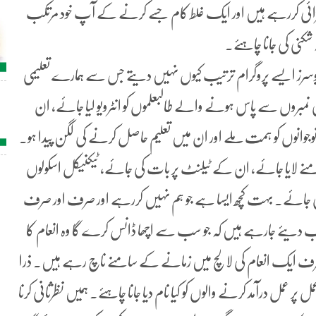
ئی کررہے ہیں اور ایک غلط کام جسے کرنے کے آپ خود مرتکب
کنی کی جانا چاہئے۔
یوسرز ایسے پروگرام ترتیب کیوں نہیں دیتے جس سے ہمارے تعلیمی
 نمبروں سے پاس ہونے والے طالبعلموں کو انٹرویو لیا جائے، ان
جوانوں کو ہمت ملے اور ان میں تعلیم حاصل کرنے کی لگن پیدا ہو۔
نے لایا جائے، ان کے ٹیلنٹ پر بات کی جائے، ٹیکنیکل اسکولوں
 جائے۔ بہت کچھ ایسا ہے جو ہم نہیں کررہے اور صرف اور صرف
یب دیئے جارہے ہیں کہ جو سب سے اچھا ڈانس کرے گا وہ انعام کا
 ہم صرف ایک انعام کی لالچ میں زمانے کے سامنے ناچ رہے ہیں۔ ذرا
ل پر عمل درآمد کرنے والوں کو کیا نام دیا جانا چاہئے۔ ہمیں نظرثانی کرنا