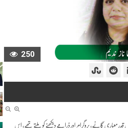
250
 کس قدر معیاری گانے، پروگرام اور ڈرامے دیکھنے کو ملتے تھے، اس