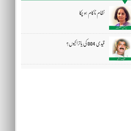
نظام ناکام ہو چکا
قیدی 804 کی یاترا کیوں؟