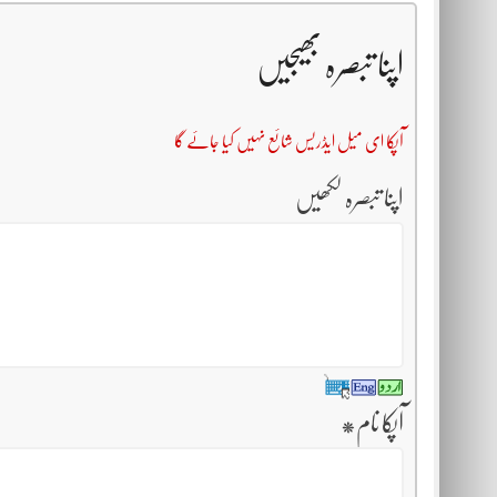
اپنا تبصرہ بھیجیں
آپکا ای میل ایڈریس شائع نہیں کیا جائے گا
اپنا تبصرہ لکھیں
آپکا نام
*