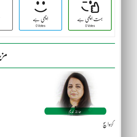
بہت اچھی ہے
اچھی ہے
ٹ
0 Votes
0 Votes
مزی
کڑوا سچ