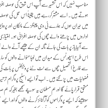
مناسب نہیں کہ اس تشہیر سے آپ اس شوق کی حوصلہ افزا
ہوتے ہیں۔ اسے مشتہر کررہے ہیں یقیناً اس عمل کی حوصلہ ش
میں حیران ہوں کہ ہمارے ٹی وی چینلز کے مالکان اور پروڈ
اداروں میں پڑھنے والے بچوں کی حوصلہ افزائی ہو۔ امتیازی
سے آئیڈیاز پر بات کی جائے تاکہ ان کے پیچھے آنے والے نو
اس طرح اسپورٹس کے میدان میں لوہا منوانے والوں کو سام
سے فارغ التحصیل بچوں سے نت نئے پروجیکٹس پر بات کی
فضولیات میں پڑ گئے ہیں۔ اب تو ایسے اسٹیج پروگرام ترت
مستحق قرار پائے گا اور ہم مسلمان یہ سوچے سمجھے بغیر کہ
سوچیئے کہ ایسے پروگراموں کو آرگنائز کرنے والوں کو اور ایسے عم