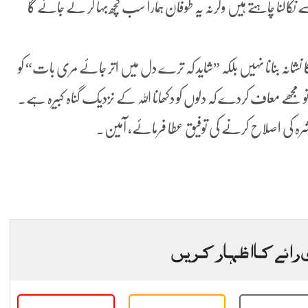
نکالنا چاہتے ہیں وگرنہ یہ طوفان ہمارا سب کچھ بہا کر لے جائے گا
کا نشانہ بنانا نہیں بلکہ ”شاید کہ ترے دل میں اتر جائے مری بات“ کو
تو مجھے معاف کردے کہ دلوں کو دکھانا اللہ کے نزدیک گناہ کبیرہ ہے۔
معاشرہ کی اصلاح کرنے کی توفیق عطا فرمائے، آمین۔
 رائے کا اظہار کریں