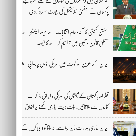
افغانستان میں دہشتگردوں کی موجودگی خطے کیلیے خطرہ ہے،
پاکستان نے ایمنسٹی انٹرنیشنل کی رپورٹ مسترد کردی
الیکشن کمیشن کا آئندہ عام انتخابات سے پہلے الیکشنز سے
متعلق قانون و آئین میں ترامیم کرانے کا فیصلہ
ایران کے بحرین اور کویت میں امریکی اڈوں پر جوابی حملے
قطر اور پاکستان کے ثالثوں کی امریکی و ایرانی مذاکرات
کاروں سے ملاقاتیں، بات چیت جاری رکھنے پر اتفاق
ایران ہماری ہر بات مان رہا ہے، نہ مانا تو وہی کریں گے