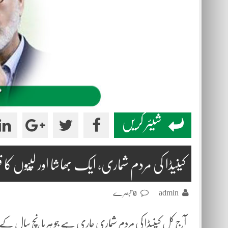
شیئر کریں
کینیڈا کی مردم شماری، ایک بھاشا اور لِپّیوں کا 
admin
0 تبصرے
آج کل کینیڈا کی مردم شماری جاری ہے جو ہر پانچ سال کے 