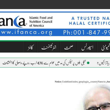
میونٹی
اسپورٹس
صحت
انٹرٹینمنٹ
کالمز
بجلی بلوں پر ٹیکس کی مد میں عوام سے 476 ارب روپے وصولی کا انکشاف
Notice
: Undefined index: geoplugin_countryName in
/ho