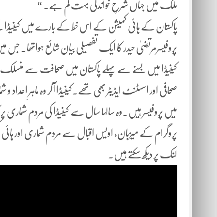
ملک میں جہاں شرحِ خواندگی بہت کم ہے۔ “
پاکستان کے ہائی کمیشن کے اس خط کے بارے میں کینیڈا کے اخب
پروفیسرمرتضیٰ حیدر کا ایک تفصیلی بیان شائع ہواتھا۔ جس می
کینیڈا میں بسنے سے پہلے پاکستان میں صحافت سے منسلک ت
صحافی اور اسسٹنٹ ایڈیٹر بھی تھے۔کینیڈا آکر وہ ماہرِ اعداد 
میں پروفیسر ہیں۔وہ سالہا سال سے کینیڈا کی مردم شماری پر
پروگرام کے میزبان، اویس اقبال سے مردم شماری اور ہائ
لنک پر دیکھ سکتے ہیں۔