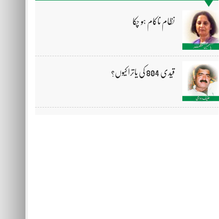
نظام ناکام ہو چکا
قیدی 804 کی یاترا کیوں؟