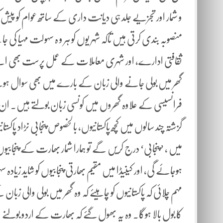
و شمار اور تجزیے جلد ہی دیانت داری کے ساتھ عوام کو پیش 
منصوبہ بندی کرتی ہیں تاکہ شہر یوں کو ہر و ہ سہولت مہیا کی 
ثقافتی ادارے، اور شہری معاملات کے عمل پرست بھی اپ
گھر میں بولی جانے والی زبان کے بارے میں بھی سوال ہوتے ہ
فرانسیسی کے علاوہ گھروں میں کونسی زبان بولتے ہیں۔ ان اعدا
گزشتہ چند سالوں میں کچھ پاکستانیوں، بالخصوص پنجابی نڑاد پاکس
میں ، ’پنجابی‘ درج کریں گے تو ہمارا شمار بھارت کے پنجابیوں
ہوجائے گی، اور کینیڈا میں مقیم بھارتی پنجابیوں کو شاید زی
مہم چلائی کہ پاکستانیوں کو چاہیئے کہ وہ گھر میں بولی والی
کا بول بالا ہوگا۔ وہ یہ بھول گئے کہ بھارت کے اردو بولنے 