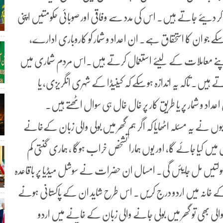
کر دیئے جاتے ہیں۔ اس کی مدد سے وفاقی اور صوبائی حکومتیں اپنی
جاسکے جو ان کا استحقاق ہے۔ ان اعداد و شمار کو کاروباری ادارے،
نے معاملات کے لیئے استعمال کرتے ہیں۔اس مردم شماری میں
یں۔ تاکہ یہ اندازہ ہوسکے کہ کینیڈا کے شہری انگریزی، یا
د و شمار پر یا طریقِ کار پر خال خال ہی سوال اٹھتے ہیں۔
تانیوں نے یہ مسئلہ اٹھایا کہ اگر ہم گھر میں بولی والی زبان کےخانے
 میں کیا جائے گا، اور یوں ہمارا تشخص خراب ہوگا ، ہماری گنتی کم
ادہ سہولتیں مل جایئں گی۔ امسال ان حضرات نے سوشل میڈیا پر باقاعدہ
 زبان کے خانہ میں اردو درج کریں۔ اس طرح شاید ان کے پاکستانی ہونے
والی بھی تو گھر میں بولی جانے والی زبان کے خانے میں اردو