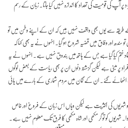
 پر آپ کی قومیت کی تعداد کا اندازہ نہیں کیا جاتا۔ زبان کے رسم
 کے طریقہ سے یوں بھی واقف نہیں ہیں کہ ان کے اپنے وطن میں تو
سندھ اور وفاق میں قضیہ شروع ہو گیا۔ انہوں نے یہ بھی کہا کہ
اد ختم کیا گیا ہے جس کے ہاتھ میں بندوق نہیں ہے۔ انہوں نے یہ
فتہ افراد پر مبنی ہے لیکن گزشتہ دنوں ان پر بھی ریاست کے بعض لوگوں
ہات اٹھائے گئے۔ ان کے گمان میں مردم شماری کے بارے میں ہائی
بی گو شہریوں کی اکثریت ہے لیکن وہاں اس زبان کے فروغ اور خاص
۔ شہریوں کو تو گر مکھی اور شاہ مکھی کا فرق تک معلوم نہیں ہے۔