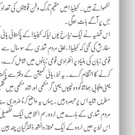
لکھواتے ہیں۔ کینیڈ ا میں مقیم تارکِ وطن قومیتوں کی تعداد
جس پر آگے بات ہوگی۔
اس قضیہ نے ایک نیا رخ یوں لیا کہ کینیڈا کے پاکستانی ہائی
سفارش کی گئی کہ کینیڈا ، اپنی مردم شماری کے سو سال سے بھ
قومی زبان کی بنیاد پر انفرادی قومی زبانوں میں شامل کرے،
کرنے کا انتظام کرے۔ یہ خط ، ہائی کمیشن کے دفتر سے پاکستانی 
یعنی پنجابی بھاشا کو دو لپیوں یعنی گر مکھی اور شاہ مکھی می
سطریں شاید اس پر تبصرہ ہیں۔ یہاں یہ واضح کرنا ضروری ہ
مردم شماری کے بارے میں اردو رسم الخط میں ایک تفصیلی کت
اس خط پر ہمیں اردو کے ایک ممتاز دانشور ڈاکٹرگیان چند ج