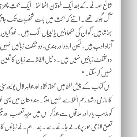
شائع ہونے کے بعد ایک طوفان اٹھا تھا۔ ایک بحث چھڑی تھ
آگ بگولہ تھے۔ اتنے کہ بحث میں بات شخصیات تک جاپہنچی
بھاشا ہیں، گو ان کی لکھاوٹیں یا لپیاں الگ ہیں۔ خود گیان چند
آزاد ادب ہیں، لیکن اردو اور ہندی، دو مختلف زبانیں نہیں
دو مختلف زبانیں نہیں ہیں۔ دخیل الفاظ سے زبان کا تعین
نہیں کر سکتا۔ “
اس کتاب کے پیش لفظ میں ممتاز نقاد اور جواہر لال یونیورس
کا لازمی رشتہ رسم الخط سے نہیں ہوتا۔ ہندوستان میں یہی خوش
کو مذہب یا/اور علاقوں سے جوڑ کر اس میں مزید تعصب اور ت
تعلق لازمی طور پر بولے جانے سے ہے۔ ہم نے زبانوں کا تع