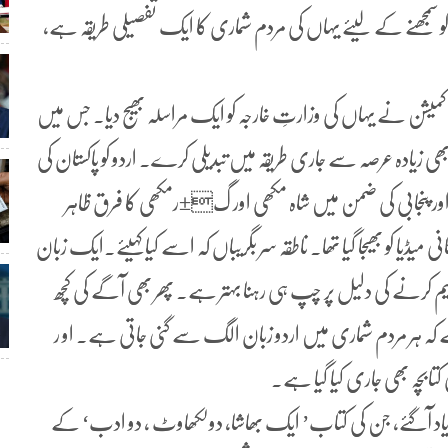
 کو سمجھنے کے لیئے یہاں کی مردم شماری کا ایک تفصیلی طریقہ ہے،
 کمیشن نے یہاں کی وزارتِ خارجہ کو ایک مراسلہ بھیج دیا۔ جس میں
ی زیادہ عرصہ سے جاری طریقہ میں تبدیلی کرے۔ اردو کو پاکستان کی
 اور پنجابی کی ضمن میں شاہ مکھی اور گ±رمکھی کا فرق ظاہر
میڈیا کو بھیجا گیا تھا۔ ناطقہ سر بگریباں کہ اسے کیا کہیئے۔ایک زبان
ں تقسیم کرنے کی دلیل پر چپ ہی رہنا بہتر ہے۔ پھر بھی آگے کی کچھ
ے کہ ہر مردم شماری میں اردو زبان الگ سے گنی جاتی ہے۔ او ر
ابچہ بھی جاری کیا گیا ہے۔
ین یاد آگئے، جن کی کتاب’ ایک بھاشا، دولکھاوٹ ، دو ادب‘ کے