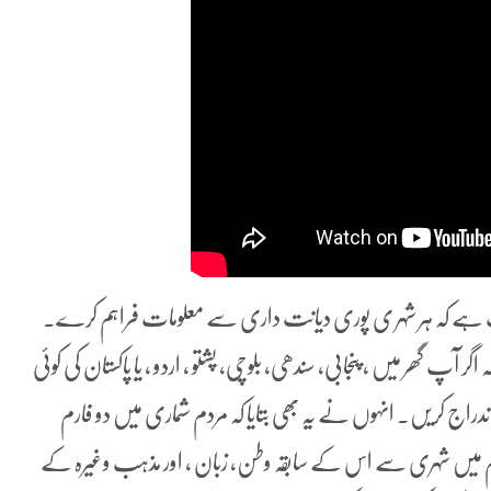
الب ہے کہ ہر شہر ی پوری دیانت داری سے معلومات فراہم کرے۔
 گھر میں ، پنجابی، سندھی، بلوچی، پشتو ، اردو ، یا پاکستان کی کوئی
اج کریں۔ انہوں نے یہ بھی بتایا کہ مردم شماری میں دو فارم
م میں شہری سے اس کے سابقہ وطن، زبان ، اور مذہب وغیرہ کے