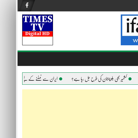
کشمیر بھی بلوچستان کی طرح جل رہا ہے؟
ایران سے نمٹنے کے لیے امریکا ہر ہتھیار است