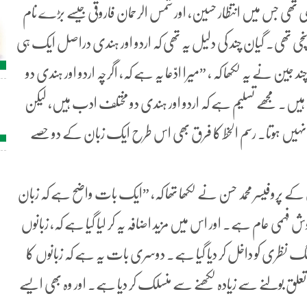
ی جس میں انتظار حسین، اور شمس الرحمان فاروقی جیسے بڑے نام
 تھی۔ گیان چند کی دلیل یہ تھی کہ اردو اور ہندی دراصل ایک ہی
 جین نے یہ لکھا کہ ، ”میرا ادّعا یہ ہے کہ، اگرچہ اردو اور ہندی دو
 ہیں۔ مجھے تسلیم ہے کہ اردو اور ہندی دو مختلف ادب ہیں، لیکن
 نہیں ہوتا۔ رسم الخط کا فرق بھی اس طرح ایک زبان کے دو حصے
ٹی کے پروفیسر محمد حسن نے لکھا تھا کہ، ”ایک بات واضح ہے کہ زبان
 فہمی عام ہے۔ اور اس میں مزید اضافہ یہ کر لیا گیا ہے کہ، زبانوں
نگ نظری کو داخل کر دیا گیا ہے۔ دوسری بات یہ ہے کہ زبانوں کا
لق بولنے سے زیادہ لکھنے سے منسلک کر دیا ہے۔ اور وہ بھی ایسے