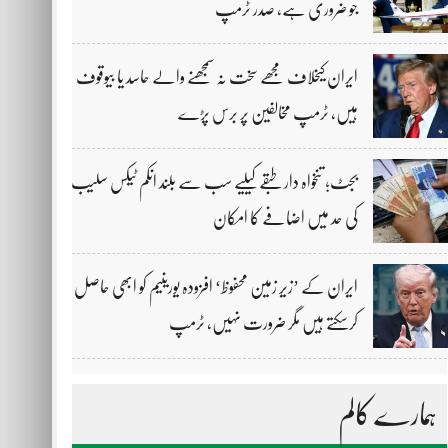
جو ضروری ہے، صدر ٹرمپ
ایران کیخلاف مجھے سخت نہ سمجھنے والے حاسد یا بیوقوف
ہیں، ٹرمپ مخالفین پر برس پڑے
بجٹ؛ تنخواہ دار طبقے کیلیے سب سے بلند انکم ٹیکس سلیب
کی حد میں اضافے کا امکان
ایران کے ’زیر زمین محفوظ‘ افزودہ یورینیم کو ابھی حاصل
کرسکتے ہیں مگر ضرورت نہیں، ٹرمپ
ہمارے کالم