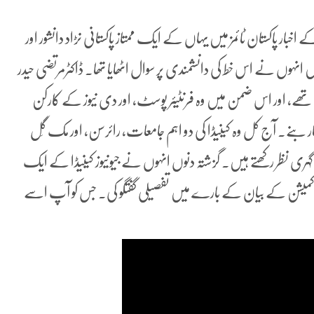
ار پاکستان ٹائمز میں یہاں کے ایک ممتاز پاکستانی نڑاد دانشور اور
ں انہوں نے اس خط کی دانشمندی پر سوال اٹھایا تھا۔ ڈاکٹرمرتضی حیدر
ھے، اور اس ضمن میں وہ فرنٹیئر پوسٹ، اور دی نیوز کے کارکن
و شمار بنے۔ آج کل وہ کینیڈا کی دو اہم جامعات، رائرسن، اور مک گِل
 گہری نظر رکھتے ہیں۔ گزشتہ دنوں انہوں نے جیونیوز کینیڈا کے ایک
ی کمیشن کے بیان کے بارے میں تفصیلی گفتگو کی۔ جس کو آپ اسے