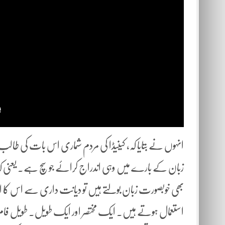
انہوں نے بتایا کہ، کینیڈا کی مردم شماری اس بات کی ط
زبان کے بارے میں وہی اندراج کرائے جو سچ ہے۔ یعنی کہ اگر آپ
بھی خوبصورت زبان بولتے ہیں تو دیانت داری سے اس کا اندر
استعمال ہوتے ہیں۔ ایک مختصر اور ایک طویل۔ طویل فا