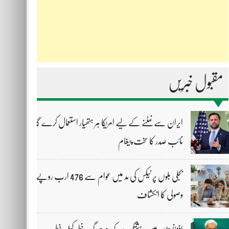
مقبول خبریں
ایران سے نمٹنے کے لیے امریکا ہر ہتھیار استعمال کرے گا،
نائب صدر کا سخت پیغام
بجلی بلوں پر ٹیکس کی مد میں عوام سے 476 ارب روپے
وصولی کا انکشاف