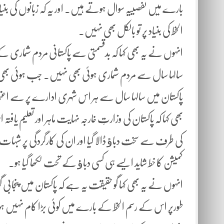
بارے میں تفصییہ سوال ہوتے ہیں۔ اور یہ کہ زبانوں کی بنیا د
الخط کی بنیاد پر تو بالکل بھی نہیں۔
انہوں نے یہ بھی کہا کہ بدقسمتی سے پاکستانی مردم شماری
سالہا سال سے مردم شماری ہوئی بھی نہیں۔ جب ہوئی بھی تو 
پاکستان میں سالہا سال سے ہر اس شہری ادارے پر سے اعتم
بھی کہا کہ پاکستان کی وزارتِ خارجہ نہایت ماہر اور تعلیم یا
کی طرف سے سخت دباﺅ ڈالا گیا اور ان کی کارگردگی پر شب
کمیشن کا خط شاید ایسے ہی کسی دباﺅ کے تحت لکھا گیا ہو۔
انہوں نے یہ بھی کہا گو حقیقت یہ ہے کہ پاکستان میں پنجا
طورپر اس کے رسم الخط کے بارے میں کوئی بڑا کام نہیں ہوا