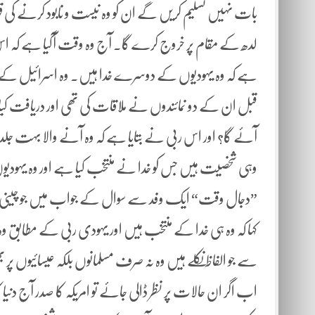
بات نہیں تسلیم کریں گے ان کو وہ نیست و نابود کرنے کی ق
لدھ کے مقام پر خروج کرے گا۔ آج وہ وقت آگیا ہے کہ اس 
ہے کہ وہ یہودیوں کے دوسرے خدا ہیں۔ وہ اسرائیل
قبل ان کے دو نمائندوں نے ملاقات کی تھی اور دریافت کیا 
آئے گا؟ اور اس ربی نے بتایا ہے کہ وہ آنے والا بہت جلد 
وہی شخصیت ہیں جس کو خدا نے منتخب کیا ہے اور وہ یہو
”دجال وقت“ ایک وفد سے سوال کے جواب میں جو چینی ت
کہا کہ وہ ہی خدا کے منتخب ہیں اور یہودی ربی کے مطابق 
سے جو الفاظ نکلے ہیں وہ نہ صرف مسلمانوں بلکہ عیسائیوں پر
اب اگر ان حالات پر نظر ڈالی جائے تو امریکہ کا صدر آج دنیا ک