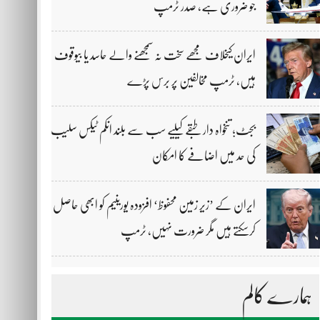
جو ضروری ہے، صدر ٹرمپ
ایران کیخلاف مجھے سخت نہ سمجھنے والے حاسد یا بیوقوف
ہیں، ٹرمپ مخالفین پر برس پڑے
بجٹ؛ تنخواہ دار طبقے کیلیے سب سے بلند انکم ٹیکس سلیب
کی حد میں اضافے کا امکان
ایران کے ’زیر زمین محفوظ‘ افزودہ یورینیم کو ابھی حاصل
کرسکتے ہیں مگر ضرورت نہیں، ٹرمپ
ہمارے کالم