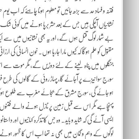
فتنہ و فساد حد سے بڑھ جائیں تو معلوم ہونا چاہئے کہ اب 
نشانیاں آچکی ہیں جس کے بعد حشر برپا ہونے میں کوئی شک
بے شمار لوگ قتل ہوں گے، اور یہ بھی نشانیوں میں سے ایک نش
مقتول کو علم ہوگا کہ کیوں مارا جارہا ہوں۔ خون انسانی کی ارز
جنگلوں میں پناہ لینے کے لئے دوڑیں گے، مگر موت سے انہ
سورج سوا نیزے پر آجائے گا، پہاڑ روئی کے گالوں کی طرح ف
ہو جائے گی، سورج مشرق کے بجائے مغرب سے طلوع ہوگا، آ
پہنچا ہے مگر اس سے قبل زمین پر نازل ہونے والے فتنوں 
ایسی آئے گی کہ شاید و باید۔ وہ جس کا تذکرہ کہانیوں اور 
لوگوں کے وہم و گمان میں بھی نہ تھا اب اس کا ظہور ہونے 