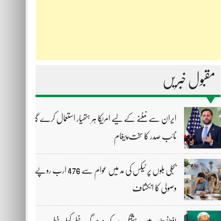
مقبول خبریں
ایران سے نمٹنے کے لیے امریکا ہر ہتھیار استعمال کرے گا،
نائب صدر کا سخت پیغام
بجلی بلوں پر ٹیکس کی مد میں عوام سے 476 ارب روپے
وصولی کا انکشاف