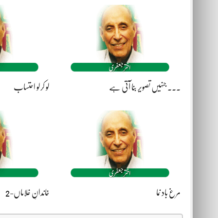
۔۔۔ جنہیں تصویر بنا آتی ہے
لو کرلو احتساب
مرغ باد نما
خاندانِ غلاماں-2