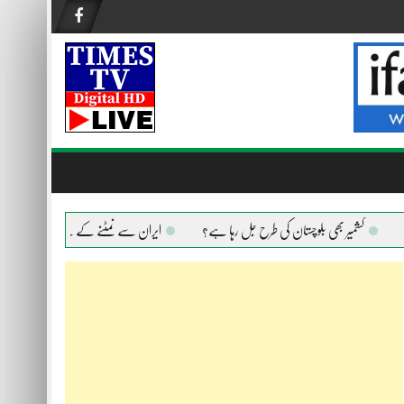
کشمیر بھی بلوچستان کی طرح جل رہا ہے؟
ایران سے نمٹنے کے لیے امریکا ہر ہتھیار اس