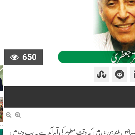
650
دائیں بلند ہو رہی ہیں کہ وقت معلوم کی آمد آمد ہے۔ جب دنیا میں