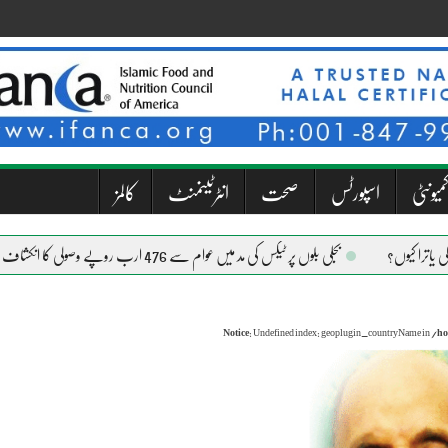
میونٹی
اسپورٹس
صحت
انٹرٹینمنٹ
کالمز
بجلی بلوں پر ٹیکس کی مد میں عوام سے 476 ارب روپے وصولی کا انکشاف
Notice
: Undefined index: geoplugin_countryName in
/ho