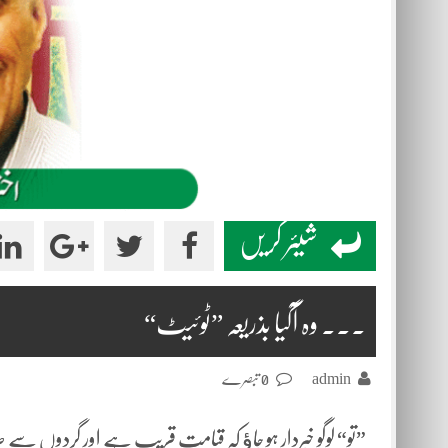
شیئر کریں
۔۔۔ وہ آگیا بذریعہ ”ٹوئیٹ“
admin
0 تبصرے
”تو“ لوگو خبردار ہو جاﺅ کہ قیامت قریب ہے اور گردوں سے ص