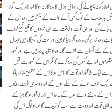
ی اولاد کو نہ پہچانے گی، بھائی بھائی کا مددگار نہ ہوگا اور پھر ایک آواز
 قبل ہر مذہب کے لوگ کسی آنے والے کے منتظر ہیں، وہ جس کے
 بن جائے گی، وہ اپنی قوت و طاقت سے ان فسادوں کا قلع قمع کردے
، وہ خدا برگزیدہ بندہ آکر دنیا کو چین و راحت کی آماجگاہ میں تبدیل
 کے لئے آسمان سے اترے گا۔ وہ جو شاید پردہ میں ہے اور ظہور
و کر مظلوموں اور بے کسوں کی مدد کرے گا مگر اس کے ظہور سے قبل
سے ایک طاقتور اور قوت کا حامل ہوگا اس کے متعلق جو کہا جاتا
ے کے ایک طرف سونے کے سکے ہوں گے اور دوسری طرف روٹیوں
اس کے ماننے والے ہوں گے۔ وہ اس قدر طاقتور ہو گا دنیا کے
اپنی قوت اور دولت سے سب کو خریدے گا اور جو لوگ اس کی