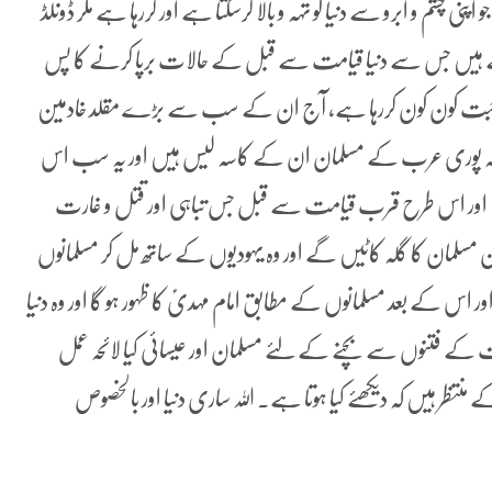
نی چشم و ابرو سے دنیا کو تہہ و بالا کرسکتا ہے اور کررہا ہے مگر ڈونلڈ
تے ہیں جس سے دنیا قیامت سے قبل کے حالات برپا کرنے کا پس
احبت کون کون کررہا ہے، آج ان کے سب سے بڑے مقلد خادمین
ہ پوری عرب کے مسلمان ان کے کاسہ لیس ہیں اور یہ سب اس
ں اور اس طرح قرب قیامت سے قبل جس تباہی اور قتل و غارت
سلمان کا گلہ کاٹیں گے اور وہ یہودیوں کے ساتھ مل کر مسلمانوں
ر اس کے بعد مسلمانوں کے مطابق امام مہدیؑ کا ظہور ہو گا اور وہ دنیا
کے فتنوں سے بچنے کے لئے مسلمان اور عیسائی کیا لائحہ عمل
 ہیں کہ دیکھئے کیا ہوتا ہے۔ اللہ ساری دنیا اور بالخصوص