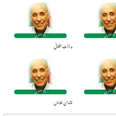
بد ذات افغانی
خاندانِ غلاماں