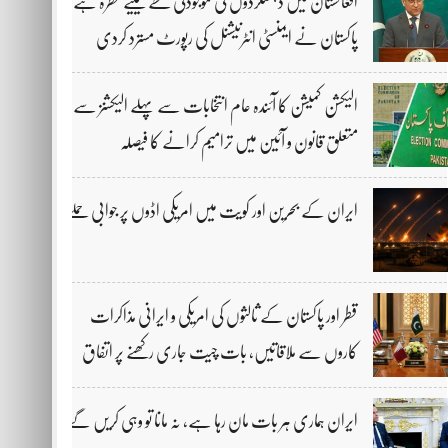
افغانستان میں دہشتگردوں کی موجودگی خطے کیلیے خطرہ ہے،
پاکستان نے ایمنسٹی انٹرنیشنل کی رپورٹ مسترد کردی
الیکشن کمیشن کا آئندہ عام انتخابات سے پہلے الیکشنز سے
متعلق قانون و آئین میں ترامیم کرانے کا فیصلہ
ایران کے بحرین اور کویت میں امریکی اڈوں پر جوابی حملے
قطر اور پاکستان کے ثالثوں کی امریکی و ایرانی مذاکرات
کاروں سے ملاقاتیں، بات چیت جاری رکھنے پر اتفاق
ایران ہماری ہر بات مان رہا ہے، نہ مانا تو وہی کریں گے