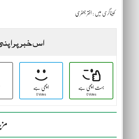
کیٹاگری میں :
اختر جعفری
اس خبر پر اپنی
بہت اچھی ہے
اچھی ہے
ٹ
0 Votes
0 Votes
مزی