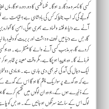
کسی کا ناصر و مددگار نہ ہوگا۔ نفسانفسی کا دور دورہ ہوگا، ماں اپن
گونجے گی کہ اب بتاﺅ کہ کس کی بادشاہی ہے؟ قیامت سے
آنے سے دنیا جو فتنہ و فساد سے بھری ہوگی، امن کا گہوارہ
گا، جس سے دنیا میں خوف و دہشت اور بربریت کو وطیرہ بنا لیا ہے
کردے گا، ہر مذہب کسی آنے والے کا منتظر ہے۔ وہ جو کسی
فرمائے گا۔ وہ جو پیدا ہو چکا ہے، مگر وقت معینہ پر ظاہر ہ
ایک دجال کی آمد کی خبر بھی دی جارہی ہے۔ جو مادی دولتوں 
ہے کہ وہ گدھے پر سوار یک چشم کا ہو گا اس کے گدھ
کے ذخیرے ہوں گے، جو وہ ان لوگوں میں تقسیم کرے گا جو 
لوگ اس کے سامنے سرنگوں ہو جائیں گے۔ وہ جس کو چاہے 