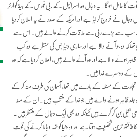
وت کا حامل ہوگا۔ یہ دجال وہ اسرائیل کے ربی فورس کے ہیڈ کوارٹر
دجال نے خروج کرلیا ہے اور امریکہ کے صدر نے یہ اعلان کردیا
 کے سب سے بڑے ربّی سے ملاقات کرنے والے ہیں۔ اس سے
تھا کہ وہ جو آنے والا ہے اور ساری دنیا جس کی منظر ہے وہ کب
ظاہر ہونے والا ہے اور وہ آنے والے ہیں، اعلان کردیا ہے کہ وہ
دیوں کے دوسرے خدا ہیں۔
جارت کے مسئلہ کے بارے میں تھا، آسمان کی طرف منہ کر کے
وہ جلد ظاہر ہونے والے ہیں جو خدا کے منتخب ہیں۔ ان کے منہ
 بھی بجلی بن کر گرے ہیں کیونکہ وہ بھی ایک دجال کے منتظر ہیں۔
ا طاقتور ترین شخصیت ہوتا ہے اور وہ دنیا کو تہہ و بالا کرنے کی قوت