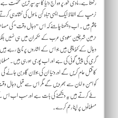
رکھتا ہے، مادی طور پر وہ آج دنیا کا سپر سپر ترین شخصت ہے جو اپ
ٹرمپ کے الفاظ ایک ایسی تباہ کن ماحول کی نشاندہی کر
چشم ہیں۔ اب دیکھنا چاہئے کہ اس ”دجال وقت“ کی مص
حرمین شریفین سعودی عرب کے حکمران میں ہی نہیں بلک
دجال کے کٹھ پتلی ہیں جو اس کے اشاروں پر ناچ رہے ہی
گری کی پیش گوئی کی ہے اور اب پوری ہو رہی ہیں۔ مسلمان م
کا قتل عام کریں گے اور دنیا ان کی جولان گاہ بن جائے گی او
کو امن و امان سے بھر دیں گے مگر اس سے قبل دجال وقت 
طے کرتے ہیں یہ دیکھنے کی بات ہے اور سب اب اس کے منتظر
مسلمانوں پر اپنا رحم کرے۔