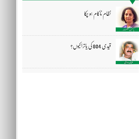
نظام ناکام ہو چکا
قیدی 804 کی یاترا کیوں؟