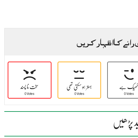
 رائے کا اظہار کریں
ھیک ہے
بہتر ہو سکتی تھی
سخت نا پسند
0 Votes
0 Votes
0 Votes
د پڑھیں