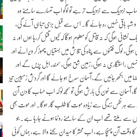
یوم حساب نزدیک سے نزدیک تر ہے تو لوگو اب تمہارے سامنے وہ
 و شبہ باقی نہیں رہ جائے گا۔ اس سے قبل بڑی تباہی آئے گی،
انی ہوگی کہ نہ قاتل کو معلوم ہوگا کہ کیوں قتل کررہا ہوں اور نہ
انی ہوگی، لوگ فتنوں سے پناہ کی تلاش میں بستیاں چھوڑ کر ویرانے اور
یں راستگاری نہ ہوگی، زمین شق ہوگی، سمندر ابل پڑیں گے اور
ضا میں بکھر جائیں گے، آسمان سرخ ہو جائے گا اور گردش زمیین تیز
سمان سے خون کی بارش ہوگی تو سمجھ لو کہ اب حساب کا دن آن
سے ہر نفس زندگی سے زیادہ موت کا طلب گار ہوگا۔ اور موت بھی
داستانوں سے ملتے تھے اب ان کے سامنے رونما ہونے جارہا ہے۔ جو
کا وقت آن پہنچا ہے، اب محشر کا میدان سجنے والا ہے، جہاں کوئی