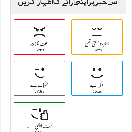
اس خبر پر اپنی رائے کا اظہار کریں
بہتر ہو سکتی تھی
سخت نا پسند
0 Votes
0 Votes
اچھی ہے
ٹھیک ہے
0 Votes
0 Votes
بہت اچھی ہے