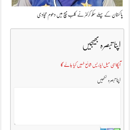
پاکستان کے پہلے سکھ کرکٹر نے کلب میچ میں دھوم مچادی
اپنا تبصرہ بھیجیں
آپکا ای میل ایڈریس شائع نہیں کیا جائے گا
اپنا تبصرہ لکھیں