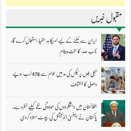
مقبول خبریں
ایران سے نمٹنے کے لیے امریکا ہر ہتھیار استعمال کرے گا،
نائب صدر کا سخت پیغام
بجلی بلوں پر ٹیکس کی مد میں عوام سے 476 ارب روپے
وصولی کا انکشاف
افغانستان میں دہشتگردوں کی موجودگی خطے کیلیے خطرہ ہے،
پاکستان نے ایمنسٹی انٹرنیشنل کی رپورٹ مسترد کردی