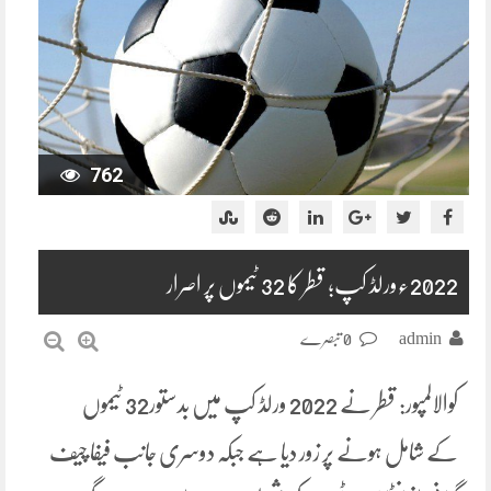
762
2022ءورلڈ کپ؛ قطر کا 32 ٹیموں پر اصرار
admin
0 تبصرے
کوالالمپور: قطر نے 2022 ورلڈ کپ میں بدستور32 ٹیموں
کے شامل ہونے پر زور دیا ہے جبکہ دوسری جانب فیفا چیف