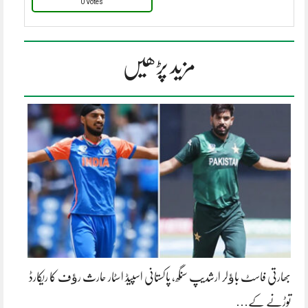
0 Votes
مزید پڑھیں
بھارتی فاسٹ باﺅلر ارشدیپ سنگھ، پاکستانی اسپیڈ اسٹار حارث رﺅف کا ریکارڈ
توڑنے کے…