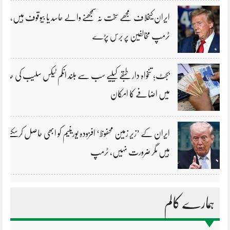
ایران کیخلاف مجھے سخت نہ سمجھنے والے حاسد یا بیوقوف ہیں،
ٹرمپ مخالفین پر برس پڑے
بجٹ؛ تنخواہ دار طبقے کیلیے سب سے بلند انکم ٹیکس سلیب کی حد
میں اضافے کا امکان
ایران کے ’زیر زمین محفوظ‘ افزودہ یورینیم کو ابھی حاصل کرسکتے
ہیں مگر ضرورت نہیں، ٹرمپ
ہمارے کالم