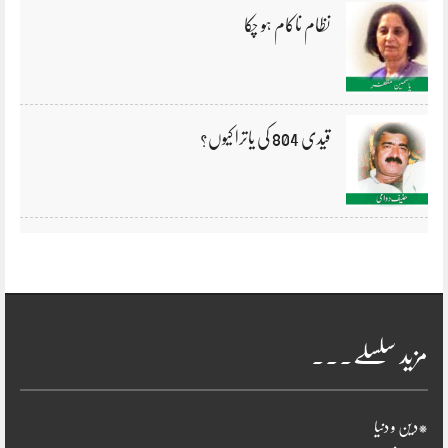
نظام ناکام ہو چکا
قیدی 804 کی یاترا کیوں؟
مزید سلسلے۔۔۔
*دین و دنیا