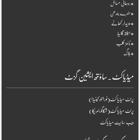
*روحانی مسائل
*سنہرے بندھن
*مزیدار کھانے
*ہیلتھ گائیڈ
*ٹائمز کلب
*بلاگ
میڈیاکٹ۔ساؤتھ ایشین گزٹ
پرنٹ میڈیا کٹ(ٹورانٹو،کینیڈا)
پرنٹ میڈیا کٹ(شکاگو،امریکا)
ویب سائیٹ میڈیاکٹ