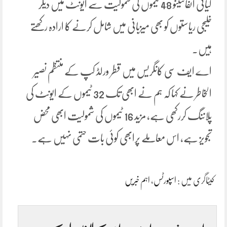
گیانی انفانٹینو 48 ٹیموں کی شمولیت سے ایونٹ میں دیگر
خلیجی ریاستوں کو بھی میزبانی میں شامل کرنے کا ارادہ رکھتے
ہیں۔
اے ایف سی کانگریس میں قطر ورلڈ کپ کے منتظم نصیر
الخاطر نے کہا کہ ہم نے ابھی تک 32 ٹیموں کے ایونٹ کی
پلاننگ کررکھی ہے، مزید 16 ٹیموں کی شمولیت ابھی محض
تجویز ہے، اس معاملے پرابھی کوئی بات حتمی نہیں ہے۔
کیٹاگری میں :
اسپورٹس
،
اہم خبریں