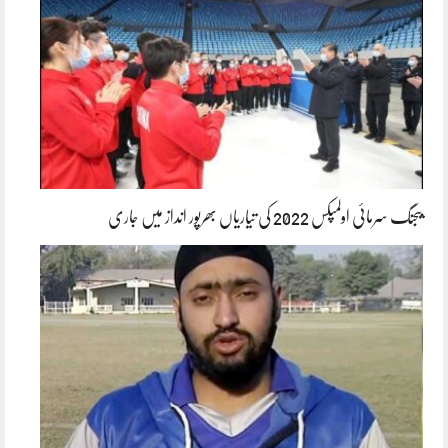
بیجنگ سرمائی اولمپکس 2022 کی تیاریاں بھرپور انداز میں جاری