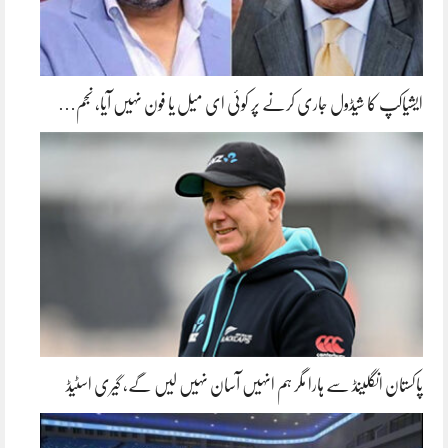
ایشیاکپ کا شیڈول جاری کرنے پر کوئی ای میل یا فون نہیں آیا، نجم…
پاکستان انگلینڈ سے ہارا مگر ہم انہیں آسان نہیں لیں گے، گیری اسٹیڈ