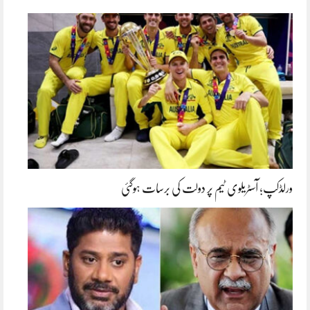
ورلڈکپ؛ آسٹریلوی ٹیم پر دولت کی برسات ہوگئی