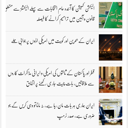
الیکشن کمیشن کا آئندہ عام انتخابات سے پہلے الیکشنز سے متعلق
قانون و آئین میں ترامیم کرانے کا فیصلہ
ایران کے بحرین اور کویت میں امریکی اڈوں پر جوابی حملے
قطر اور پاکستان کے ثالثوں کی امریکی و ایرانی مذاکرات کاروں
سے ملاقاتیں، بات چیت جاری رکھنے پر اتفاق
ایران ہماری ہر بات مان رہا ہے، نہ مانا تو وہی کریں گے جو
ضروری ہے، صدر ٹرمپ