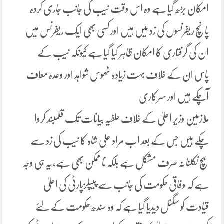
امکان بڑھ گیا ہے وہ اس وقت نیب کی جانب جاری کردہ
پانچ ریفرنسوں کی زد میں ہیں اور کسی بھی ایک ریفرنس میں
ان کی گرفتاری کا امکان ظاہر کیا گیا ہے کیونکہ نیب کے
پاس ان کے خلاف بہت زیادہ ٹھوس شواہد اور وعدہ معاف
آچکے ہیں اور سرکاری
ملازمین وزیر اعلیٰ کے خلاف حلفیہ بیانات تک قلمبند کروا
چکے ہیں جس کے بعد اب مراد علی شاہ کا نیب کی زد سے
بچ نکلنا نہ صرف مشکل ہے بلکہ نا ممکن بھی ہے، یہ ہی وجہ
ہے کہ وفاقی حکومت کی جانب سے پیپلزپارٹی کی اعلیٰ
قیادت کو سگنل دیدیا گیا ہے کہ وہ سندھ حکومت کے لئے