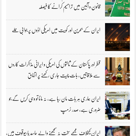
قانون و آئین میں ترامیم کرانے کا فیصلہ
ایران کے بحرین اور کویت میں امریکی اڈوں پر جوابی حملے
قطر اور پاکستان کے ثالثوں کی امریکی و ایرانی مذاکرات کاروں
سے ملاقاتیں، بات چیت جاری رکھنے پر اتفاق
ایران ہماری ہر بات مان رہا ہے، نہ مانا تو وہی کریں گے جو
ضروری ہے، صدر ٹرمپ
ایران کیخلاف مجھے سخت نہ سمجھنے والے حاسد یا بیوقوف ہیں،