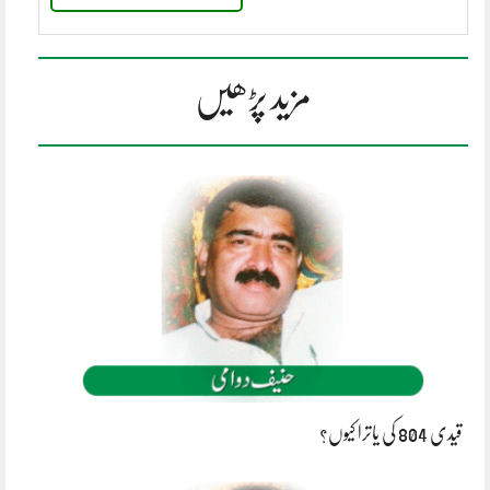
مزید پڑھیں
قیدی 804 کی یاترا کیوں؟