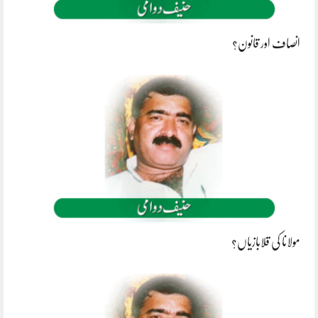
انصاف اور قانون؟
مولانا کی قلابازیاں؟