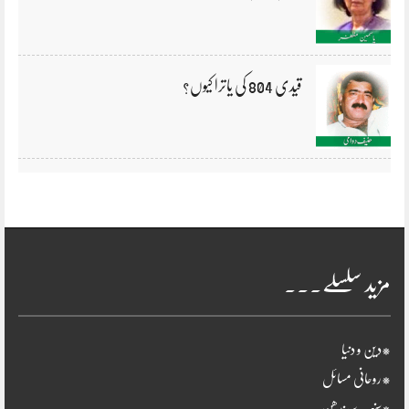
قیدی 804 کی یاترا کیوں؟
مزید سلسلے۔۔۔
*دین و دنیا
*روحانی مسائل
*سنہرے بندھن