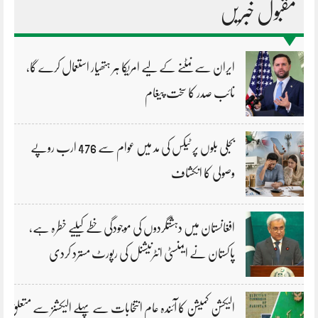
مقبول خبریں
ایران سے نمٹنے کے لیے امریکا ہر ہتھیار استعمال کرے گا،
نائب صدر کا سخت پیغام
بجلی بلوں پر ٹیکس کی مد میں عوام سے 476 ارب روپے
وصولی کا انکشاف
افغانستان میں دہشتگردوں کی موجودگی خطے کیلیے خطرہ ہے،
پاکستان نے ایمنسٹی انٹرنیشنل کی رپورٹ مسترد کردی
الیکشن کمیشن کا آئندہ عام انتخابات سے پہلے الیکشنز سے متعلق