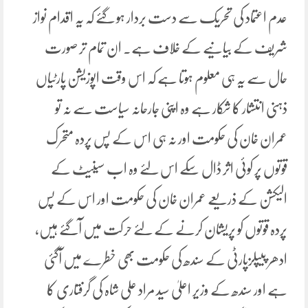
عدم اعتماد کی تحریک سے دست بردار ہو گئے کہ یہ اقدام نواز
شریف کے بیانیے کے خلاف ہے۔ ان تمام تر صورت
حال سے یہ ہی معلوم ہوتا ہے کہ اس وقت اپوزیشن پارٹیاں
ذہنی انتشار کا شکار ہے وہ اپنی جارحانہ سیاست سے نہ تو
عمران خان کی حکومت اور نہ ہی اس کے پس پردہ متحرک
قوتوں پر کوئی اثر ڈال سکے اس لئے وہ اب سینیٹ کے
الیکشن کے ذریعے عمران خان کی حکومت اور اس کے پس
پردہ قوتوں کو پریشان کرنے کے لئے حرکت میں آگئے ہیں،
ادھر پیپلزپارٹی کے سندھ کی حکومت بھی خطرے میں آگئی
ہے اور سندھ کے وزیر اعلیٰ سید مراد علی شاہ کی گرفتاری کا