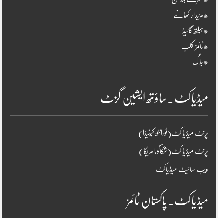
*مزیدار کھانے
*ہیلتھ گائیڈ
*ٹائمز کلب
*بلاگ
میڈیاکٹ۔ساؤتھ ایشین گزٹ
پرنٹ میڈیا کٹ(ٹورانٹو،کینیڈا)
پرنٹ میڈیا کٹ(شکاگو،امریکا)
ویب سائیٹ میڈیاکٹ
میڈیاکٹ۔پاکستان ٹائمز