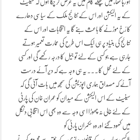
ہو رہا تھا، میں پچھلے کالم میں یہ عرض کر چکا ہوں کہ سینیٹ
کے یہ الیکشن اور اس کے نتائج ملک کے سیاسی دھارے
کا رُخ موڑنے کا باعث بنے گا یہ انتخابات اور اس کے
نتائج کی بنیاد پر ہی ایک اس طرح کی عمارت تعمیر ہوتے
جارہی ہے جو کسی کے لئے تو جیل کا درجہ رکھے گی اور کسی
کے لئے محل کا۔۔۔ یہ ہی وجہ ہے کہ دیر آئے درست
آئے کہ مصداق ہماری اپوزیشن کی سمجھ میں بات آئی گی کہ
سینیٹ کے اس الیکشن کے میدان کو عمران خان کی پارٹی
کے لئے خالی نہ چھوڑا اسی وجہ سے وہ بھی اس انتخابی دنگل
میں کھود گئے اور وہ حکمران پارٹی کو
بلاکسی سہارے کے قانون سازی کے حق سے محروم کرنے