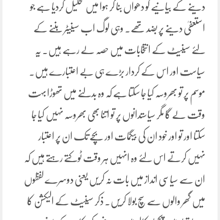
دینے کے بیانیے کو دھواں بنا کر ہوا میں تحلیل کردیا ہے جو
استعفیٰ دینے پر بضد تھے۔ وہی لوگ اب سینیٹر بننے کے
لئے سینیٹ کے انتخابات میں حصہ لے رہے ہیں۔ یہ
سیاست اور اس کے کردار بڑے ہی بے اعتبارے ہیں۔
موسم پر تو بھروسہ کیا جا سکتا ہے کہ وہ بدلنے میں تھوڑا بہت
وقت لے گا مگر سیاستدانوں پر تو اتنا بھی بھروسہ نہیں کیا جا
سکتا اور تو اور خود ان کی بیگمات اور بچے تک ان پر اعتبار
نہیں کرتے اس لئے وہ انہیں ہر وقت ٹوکتے رہتے ہیں کہ
ان سے سیاسی انداز میں بات نہ کریں یعنی دوسرے لفظوں
میں گھر والوں سے سچ بولا کریں۔ ذکر سینیٹ کے الیکشن کا