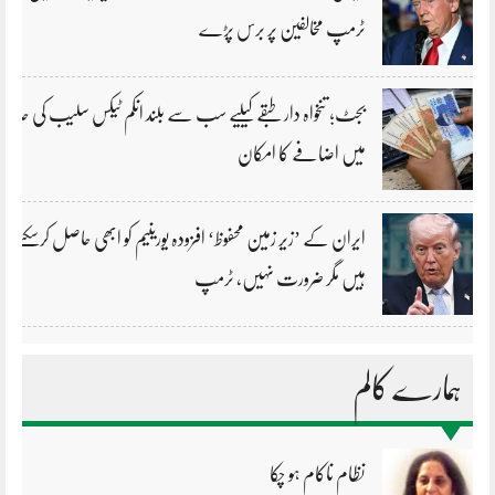
ٹرمپ مخالفین پر برس پڑے
بجٹ؛ تنخواہ دار طبقے کیلیے سب سے بلند انکم ٹیکس سلیب کی حد
میں اضافے کا امکان
ایران کے ’زیر زمین محفوظ‘ افزودہ یورینیم کو ابھی حاصل کرسکتے
ہیں مگر ضرورت نہیں، ٹرمپ
ہمارے کالم
نظام ناکام ہو چکا