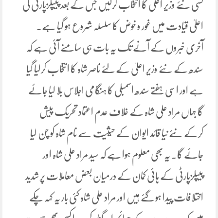
کسی نئے وزیر اعلیٰ کا انتخاب کرلیں جس کے بعد پیپلزپارٹی کی
اعلیٰ قیادت میں غور و خوض کا سلسلہ شروع ہو گیا ہے۔
آخری خبروں کے آنے تک یہ بات ہی سامنے آئی ہے کہ
سندھ کے نئے وزیر اعلیٰ کے لئے ناصر شاہ کا انتخاب کرلیا گیا
ہے اور اسی ہفتے سندھ اسمبلی کا ہنگامی اجلاس بلا لیا جائے
گا جہاں مراد علی شاہ کے خلاف عدم اعتماد تحریک پیش
کرکے نئے نیا قائد ایوان کے حیثیت سے نام شاہ کو چن لیا
جائے گا۔ یہ بھی معلوم ہوا ہے کہ سید مراد علی شاہ اور
پیپلزپارٹی کے ہائی کمان کے درمیان بعض معاملات پر شدید
اختلافات پیدا ہو گئے ہیں اور مراد علی شاہ کئی بار یہ کہہ چکے