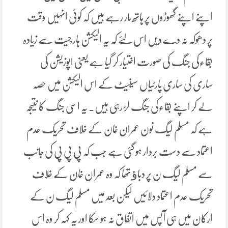
اپنے اپنے گھوڑوں پر ہاتھ مار رہے ہیں کہ کوئی انہیں وقت
پر دھوکہ نہ دے دیں اس لئے کہ یہ الیکشن ہار جیت سے زیادہ
بقاءکی جنگ کی صورت اختیار کر گیا ہے یعنی اپوزیشن کی
ساری کی ساری پارٹیاں سینیٹ کے اس الیکشن میں حصہ
لے کر اپنے بقاءکی جنگ لڑ رہی ہیں۔ یہ اسی جنگ کا نتیجہ
ہے کہ مسلم لیگ نون عمران خان کے خلاف تحریک عدم
اعتماد سے دست بردار ہو گئی ہے جب کہ پی پی پی کی جانب
سے مسلم لیگ ن پر دباﺅ تھا کہ وہ عمران خان کے خلاف
تحریک عدم اعتماد دلائیں لیکن بعد میں مسلم لیگ ن کے
ارکان میں ہی آپس میں اتفاق نہ ہو سکا اور یہ کہہ کر وہ اس