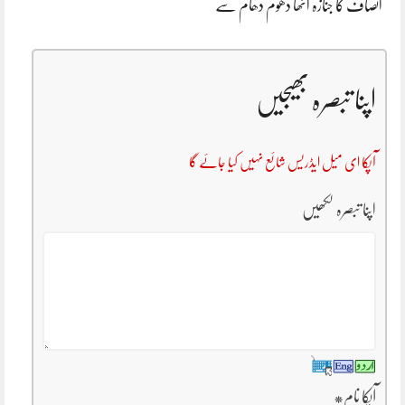
انصاف کا جنازہ اٹھا دھوم دھام سے
اپنا تبصرہ بھیجیں
آپکا ای میل ایڈریس شائع نہیں کیا جائے گا
اپنا تبصرہ لکھیں
آپکا نام
*