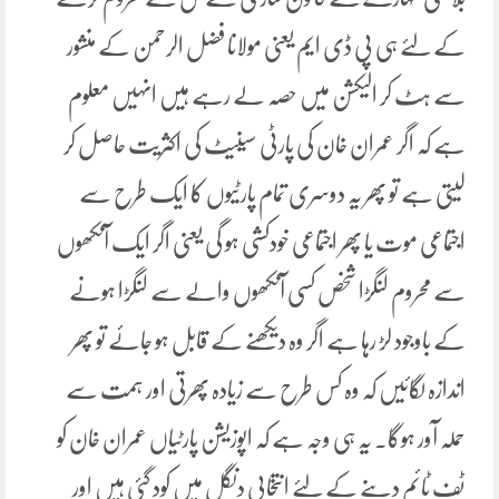
کے لئے ہی پی ڈی ایم یعنی مولانا فضل الرحمن کے منشور
سے ہٹ کر الیکشن میں حصہ لے رہے ہیں انہیں معلوم
ہے کہ اگر عمران خان کی پارٹی سینیٹ کی اکثریت حاصل کر
لیتی ہے تو پھر یہ دوسری تمام پارٹیوں کا ایک طرح سے
اجتماعی موت یا پھر اجتماعی خودکشی ہو گی یعنی اگر ایک آنکھوں
سے محروم لنگڑا شخص کسی آنکھوں والے سے لنگڑا ہونے
کے باوجود لڑ رہا ہے اگر وہ دیکھنے کے قابل ہو جائے تو پھر
اندازہ لگائیں کہ وہ کس طرح سے زیادہ پھرتی اور ہمت سے
حملہ آور ہوگا۔ یہ ہی وجہ ہے کہ اپوزیشن پارٹیاں عمران خان کو
ٹف ٹائم دینے کے لئے انتخابی دنگل میں کود گئی ہیں اور