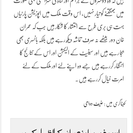
ہیں کہ وہ دوسروں کے جرائم اور گناہ کی سزا کسی بھی صورت
میں بھگتنے کو تیار نہیں، اس وقت ملک میں اپوزیشن پارٹیاں
بہت ہی بری طرح سے انتشار کا شکار ہیں جب کہ عمران
خان دور بیٹھے نہ صرف تماشہ دیکھ رہے ہیں بلکہ بانسری بھی
بجا رہے ہیں اور سینیٹ کے الیکشن اور اس کے نتائج کا
انتظار کررہے ہیں جسے وہ اپنے لئے اور ملک کے لئے
امرت خیال کررہے ہیں۔
کیٹاگری میں :
حنیف دوامی
اس خبر پر اپنی رائے کا اظہار کریں