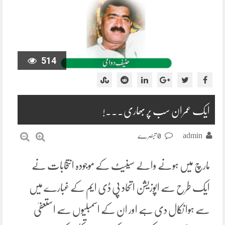
514
ایک عمران سب پر بھاری۔۔۔!
admin
0 تبصرے
مارچ میں ہونے والے سینیٹ کے موجودہ انتخابات نے
ایک طرح سے اپوزیشن اتحاد پی ڈی ایم کے غبارے میں
سے ہوا نکال دی ہے اور ان کے اسمبلیوں سے استعفیٰ