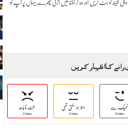
لی گیند کو ہٹ کریں اور وہ گراؤنڈ میں اڑتی پھرے، یہاں پر آپ کو
 رائے کا اظہار کریں
ھیک ہے
بہتر ہو سکتی تھی
سخت نا پسند
0 Votes
0 Votes
0 Votes