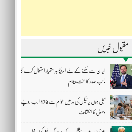
مقبول خبریں
ایران سے نمٹنے کے لیے امریکا ہر ہتھیار استعمال کرے گا،
نائب صدر کا سخت پیغام
بجلی بلوں پر ٹیکس کی مد میں عوام سے 476 ارب روپے
وصولی کا انکشاف