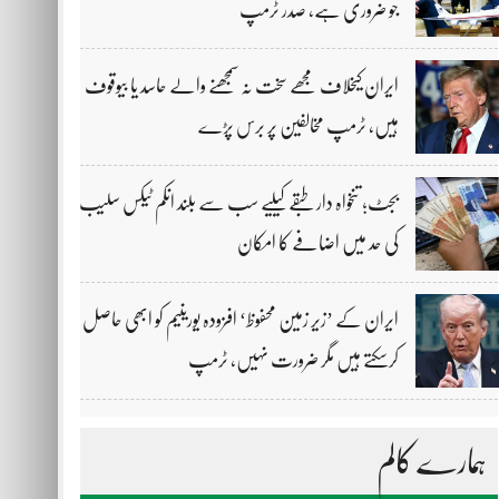
جو ضروری ہے، صدر ٹرمپ
ایران کیخلاف مجھے سخت نہ سمجھنے والے حاسد یا بیوقوف
ہیں، ٹرمپ مخالفین پر برس پڑے
بجٹ؛ تنخواہ دار طبقے کیلیے سب سے بلند انکم ٹیکس سلیب
کی حد میں اضافے کا امکان
ایران کے ’زیر زمین محفوظ‘ افزودہ یورینیم کو ابھی حاصل
کرسکتے ہیں مگر ضرورت نہیں، ٹرمپ
ہمارے کالم