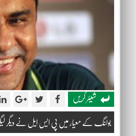
شیئر کریں
بولنگ کے معیار میں پی ایس ایل نے دیگر لیگز کو 