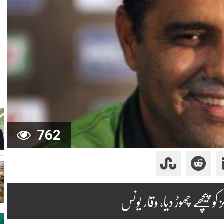
762
پیچھے چھوڑ دیا، وقار یونس