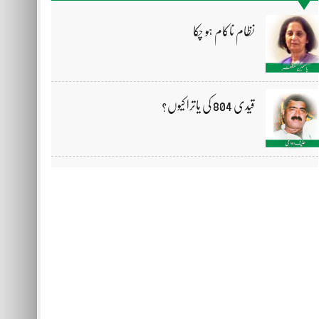
نظام ناکام ہو چکا
قیدی 804 کی یاترا کیوں؟