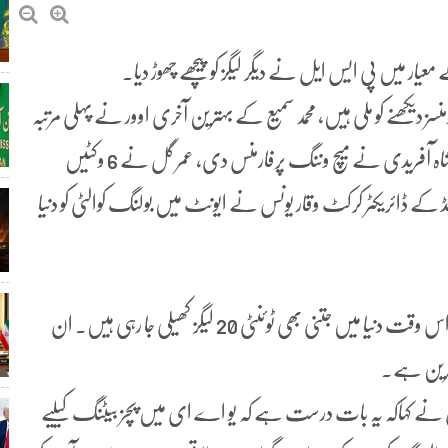
یار میں پی ایس ایل نے دیگر لیگز کو پیچھے چھوڑ دیا۔
 دیکھنے کو ملی ہیں، محمد سمیع کے بہترین آخری اوور نے پہلی مرتبہ
پی ایس ایل میں میچ کو سپر اوور میں پہنچایا، اسی طرح شاہین شاہ آفریدی نے میچ وننگ پرفارمنس دی، عمر گل نے 6 وکٹیں
ٹڈ کے ڈائریکٹر کرکٹ وقار یونس نے ایونٹ میں بولنگ کوالٹی کو دنیا
”کرک انفو“ کو انٹرویو میں انھوں نے کہاکہ میں سمجھتا ہوں کہ اس وقت دنیا میں جتنی بھی ٹوئنٹی 20 لیگز کھیلی جا رہی ہیں۔ ان
ترین ہے۔
 نے کہاکہ یہ بات درست ہے کہ یو اے ای میں پچز بیٹنگ کیلیے