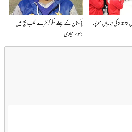
بیجنگ سرمائی اولمپکس 2022 کی تیاریاں بھرپور
پاکستان کے پہلے سکھ کرکٹر نے کلب میچ میں
دھوم مچادی