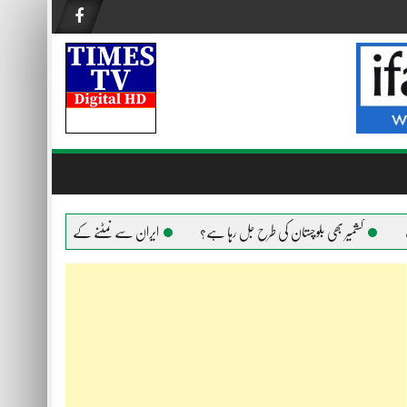
کشمیر بھی بلوچستان کی طرح جل رہا ہے؟
ایران سے نمٹنے کے لیے امریکا ہر ہتھیار اس