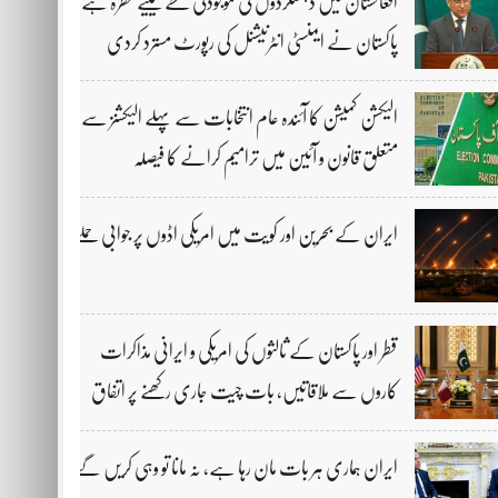
افغانستان میں دہشتگردوں کی موجودگی خطے کیلیے خطرہ ہے،
پاکستان نے ایمنسٹی انٹرنیشنل کی رپورٹ مسترد کردی
الیکشن کمیشن کا آئندہ عام انتخابات سے پہلے الیکشنز سے
متعلق قانون و آئین میں ترامیم کرانے کا فیصلہ
ایران کے بحرین اور کویت میں امریکی اڈوں پر جوابی حملے
قطر اور پاکستان کے ثالثوں کی امریکی و ایرانی مذاکرات
کاروں سے ملاقاتیں، بات چیت جاری رکھنے پر اتفاق
ایران ہماری ہر بات مان رہا ہے، نہ مانا تو وہی کریں گے