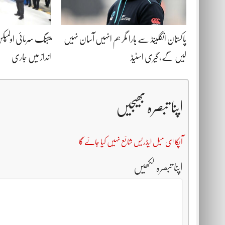
پاکستان انگلینڈ سے ہارا مگر ہم انہیں آسان نہیں
لیں گے، گیری اسٹیڈ
انداز میں جاری
اپنا تبصرہ بھیجیں
آپکا ای میل ایڈریس شائع نہیں کیا جائے گا
اپنا تبصرہ لکھیں