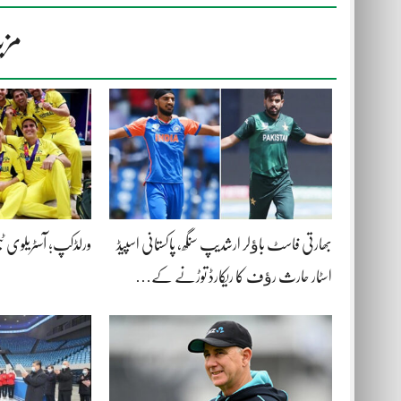
مزی
بھارتی فاسٹ باﺅلر ارشدیپ سنگھ، پاکستانی اسپیڈ
ورلڈکپ؛ آسٹریلوی ٹ
اسٹار حارث رﺅف کا ریکارڈ توڑنے کے…