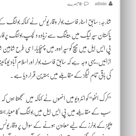
admin
0 تبصرے
شارجہ: سابق اسٹار فاسٹ بولر وقار یونس نے کہاکہ بولنگ کے مع
پاکستان سپر لیگ میں بیٹنگ سے زیادہ دلچسپ بولنگ پرفارمنسز
اڑائیں، یہی وجہ ہے کہ سابق فاسٹ بولر اور اسلام آباد یونائی
کی باقی تمام لیگز کے مقابلے میں بہترین قرار دیا ہے۔
سب کے مقابلے میں پی ایس ایل میں بولنگ کا معیار بہ
پچز کے بولرز کے لیے معاون ہونے کے سوال پر وقار یونس