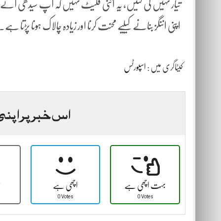
تیار نہیں کی گئیں، یہ اتنی فلیٹ نہیں کہ آپ سیدھی آنے وا
اپنی اننگز بنانے کیلیے محنت کرنا اور زیادہ چالاک ہونا پڑتا ہے۔
کیٹاگری میں :
اسپورٹس
اس خبر پر اپنی
بہت اچھی ہے
اچھی ہے
ٹ
0 Votes
0 Votes