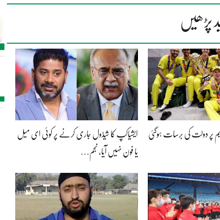
د پڑھیں
یم پر دولت کی برسات ہوگئی
ایشیاکپ کا شیڈول جاری کرنے پر کوئی ای میل
یا فون نہیں آیا، نجم…