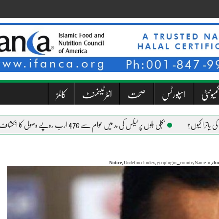
میونٹی
اسپورٹس
صحت
انٹرٹینمنٹ
کالمز
بجلی بلوں پر ٹیکس کی مد میں عوام سے 476 ارب روپے وصولی کا انکشاف
Notice
: Undefined index: geoplugin_countryName in
/ho