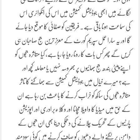
لگائے ہیں ابھی جوڈیشل کمیشن میں اس کی انکوائری اس
کی سماعت ہونا باقی ہے۔ فریقین کو صفائی کا موقع دیا جائے
گا اور یہ سارا عمل سپریم کورٹ کے معزز ترین جج صاحبان ہی
کریں گے پھر کس بات کا رونا رویا جا رہا ہے، کیا متاثرہ ججوں کو
اپنے پیٹی بندھ جج بھائیوں پر بھروسہ نہیں یا معاملہ کچھ اور
ہے؟ میرے خیال میں جوڈیشل کمیشن سے بھاگنے کا تاثر
متاثرہ ججوں کی ساکھ کو خراب کرنے کا باعث بن رہا ہے ان
کے حق میں میڈیا کا واویلا مچانا اور وکلاءبرادری اور اپوزیشن
پارٹیوں کے تحریک چلانے کی دھمکی دینا بھی ان ججوں کے
دامن پر لگنے والے دھبوں کو صاف کرنے میں کوئی سودمند