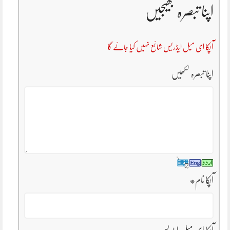
اپنا تبصرہ بھیجیں
آپکا ای میل ایڈریس شائع نہیں کیا جائے گا
اپنا تبصرہ لکھیں
آپکا نام
*