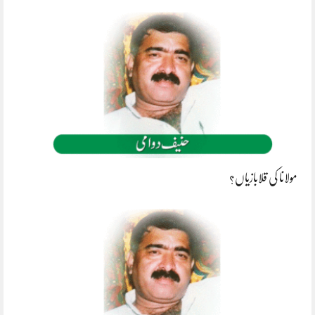
مولانا کی قلابازیاں؟