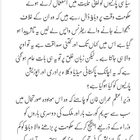
سیاسی پارٹیوں کو اپنی حمایت میں استعمال کرتے ہوئے
حکومت وقت پر دباﺅ ڈال رہے ہیں کہ وہ ان کے خلاف
بھجوائے جانے والے ریفرنس واپس لے لیں یہ تاثر پیدا ہو
گیا ہے اس میں کہاں تک اور کتنی صداقت ہے یہ تو اوپر
والا ہی جانتا ہے۔ لیکن زبان خلق پر تو یہ ہی بات عام ہو گئی
ہے کہ یہ اچانک پاکستانی میڈیا وکلاءبرادری اور اپوزیشن
پارٹیوں کو کیا ہوگیا ہے؟
وزیر اعظم عمران خان کو چاہئے کہ وہ اس موجودہ صورتحال میں
سب سے سپریم کورٹ بار اور ملک کی دوسری باروں کو
وزراءکے ذریعے اینگیج کرکے حکومت پر بڑھنے والا دباﺅ کو کم