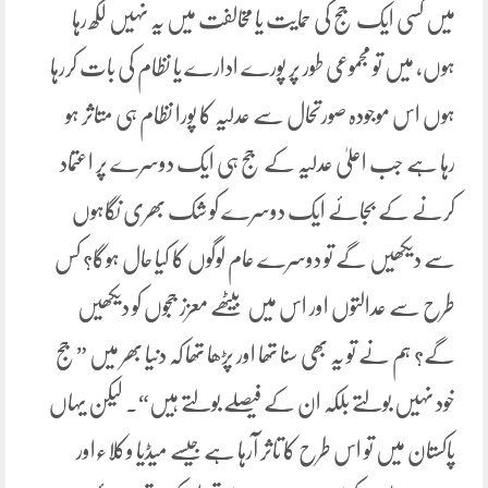
میں کسی ایک جج کی حمایت یا مخالفت میں یہ نہیں لکھ رہا
ہوں، میں تو مجموعی طور پر پورے ادارے یا نظام کی بات کررہا
ہوں اس موجودہ صورتحال سے عدلیہ کا پورا نظام ہی متاثر ہو
رہا ہے جب اعلیٰ عدلیہ کے جج ہی ایک دوسرے پر اعتماد
کرنے کے بجائے ایک دوسرے کو شک بھری نگاہوں
سے دیکھیں گے تو دوسرے عام لوگوں کا کیا حال ہوگا؟ کس
طرح سے عدالتوں اور اس میں بیٹھے معزز ججوں کو دیکھیں
گے؟ ہم نے تو یہ بھی سنا تھا اور پڑھا تھا کہ دنیا بھر میں ”جج
خود نہیں بولتے بلکہ ان کے فیصلے بولتے ہیں“۔ لیکن یہاں
پاکستان میں تو اس طرح کا تاثر آرہا ہے جیسے میڈیا وکلاءاور