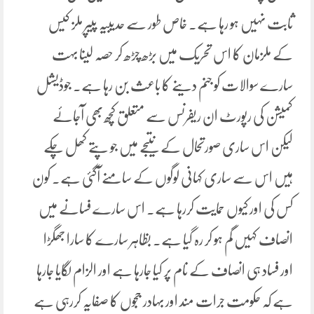
ثابت نہیں ہو رہا ہے۔ خاص طور سے حدیبیہ پیپر ملز کیس
کے ملزمان کا اس تحریک میں بڑھ چڑھ کر حصہ لینا بہت
سارے سوالات کو جنم دینے کا باعث بن رہا ہے۔ جوڈیشل
کمیشن کی رپورٹ ان ریفرنس سے متعلق کچھ بھی آجائے
لیکن اس ساری صورتحال کے نتیجے میں جو پتے کھل چکے
ہیں اس سے ساری کہانی لوگوں کے سامنے آگئی ہے۔ کون
کس کی اور کیوں حمایت کررہا ہے۔ اس سارے فسانے میں
انصاف کہیں گم ہو کر رہ گیا ہے۔ بظاہر سارے کا سارا جھگڑا
اور فساد ہی انصاف کے نام پر کیا جارہا ہے اور الزام لگایا جارہا
ہے کہ حکومت جرات مند اور بہادر ججوں کا صفایہ کررہی ہے