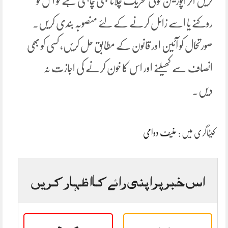
کریں اگر اپوزیشن کوئی تحریک چلانا بھی چاہتی ہے تو اس کو
روکنے یا اسے زائل کرنے کے لئے منصوبہ بندی کریں۔
صورتحال کو آئین اور قانون کے مطابق حل کریں، کسی کو بھی
انصاف سے کھیلنے اور اس کا خون کرنے کی اجازت نہ
دیں۔
کیٹاگری میں :
حنیف دوامی
اس خبر پر اپنی رائے کا اظہار کریں