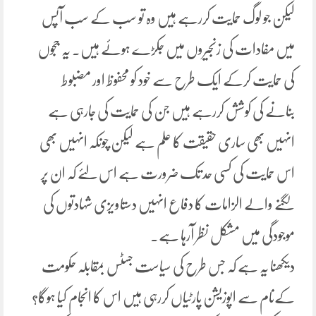
لیکن جو لوگ حمایت کررہے ہیں وہ تو سب کے سب آپس
میں مفادات کی زنجیروں میں جکڑے ہوئے ہیں۔ یہ ججوں
کی حمایت کرکے ایک طرح سے خود کو محفوظ اور مضبوط
بنانے کی کوشش کررہے ہیں جن کی حمایت کی جارہی ہے
انہیں بھی ساری حقیقت کا علم ہے لیکن چونکہ انہیں بھی
اس حمایت کی کسی حد تک ضرورت ہے اس لئے کہ ان پر
لگنے والے الزامات کا دفاع انہیں دستاویزی شہادتوں کی
موجودگی میں مشکل نظر آرہا ہے۔
دیکھنا یہ ہے کہ جس طرح کی سیاست جسٹس بمقابلہ حکومت
کےنام سے اپوزیشن پارٹیاں کررہی ہیں اس کا انجام کیا ہوگا؟