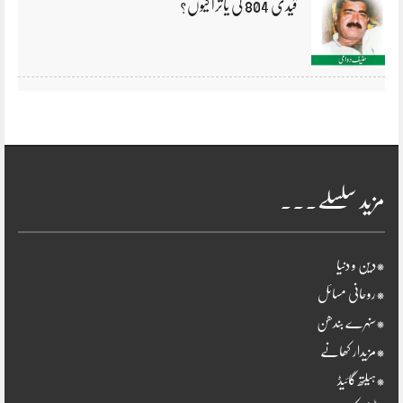
قیدی 804 کی یاترا کیوں؟
مزید سلسلے۔۔۔
*دین و دنیا
*روحانی مسائل
*سنہرے بندھن
*مزیدار کھانے
*ہیلتھ گائیڈ