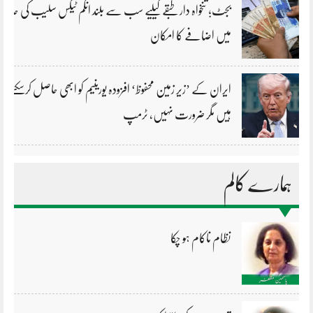
بجٹ؛ تنخواہ دار طبقے کیلیے سب سے بلند انکم ٹیکس سلیب کی حد
میں اضافے کا امکان
ایران کے ’زیر زمین محفوظ‘ افزودہ یورینیم کو ابھی حاصل کرسکتے
ہیں مگر ضرورت نہیں، ٹرمپ
ہمارے کالم
نظام ناکام ہو چکا