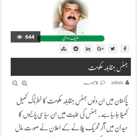
644
جسٹس بمقابلہ حکومت
admin
0 تبصرے
پاکستان میں ان دنوں جسٹس بمقابلہ حکومت کا خطرناک کھیل
کھیلا جا رہا ہے۔ جسٹس کی حمایت میں ان سیاسی پارٹیوں کا
میدان میں آکر تحریک چلانے کے اعلان نے صورت حال