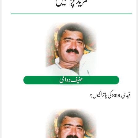
قیدی 804 کی یاترا کیوں؟