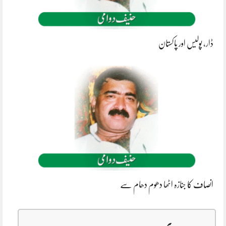
ڈار، پولیس اور پاکستان
انصاف کا جنازہ اٹھا دھوم دھام سے