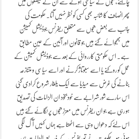
چاہئے، ججوں کے سیاسی ہونے سے ان کے فیصلوں میں
پھر انصاف کا شائبہ بھی کسی کو نظر نہیں آتا۔ حکومت کی
جانب سے بعض ججوں سے متعلق ریفرنس جوڈیشل کمیشن
میں بھجوائے گئے ہیں جو قانون اور آئین کے عین مطابق
ہے۔ اس حکومتی کارروائی کے بعد سے جوڈیشل کمیشن کے
عمل کو روکنے یا اسے سبوتاژ کرنے اور اسے سیاسی و متنازعہ
بنانے کی غرض سے میڈیا سے ایک یلغار شروع کرادی گئی
اس سارے شور شرابے سے خودبخود ان الزامات کی تصدیق
ہو رہی ہے جو ان ریفرنس میں معزز ججوں پر لگائے گئے ہیں
اس لئے کہ دھواں وہی سے اٹھتا ہے جہاں کہیں آگ لگی
ہوئی ہو۔ حکومت نے تو ریفرنس کے ذریعے الزامات ہی