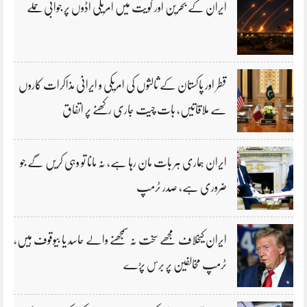
ایران کے بحرین اور کویت میں امریکی اڈوں پر جوابی حملے
قطر اور پاکستان کے ثالثوں کی امریکی و ایرانی مذاکرات کاروں
سے ملاقاتیں، بات چیت جاری رکھنے پر اتفاق
ایران ہماری ہر بات مان رہا ہے، نہ مانا تو وہی کریں گے جو
ضروری ہے، صدر ٹرمپ
ایران کیخلاف مجھے سخت نہ سمجھنے والے حاسد یا بیوقوف ہیں،
ٹرمپ مخالفین پر برس پڑے