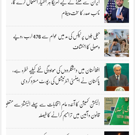
ایران سے نمٹنے کے لیے امریکا ہر ہتھیار استعمال کرے گا،
نائب صدر کا سخت پیغام
بجلی بلوں پر ٹیکس کی مد میں عوام سے 476 ارب روپے
وصولی کا انکشاف
افغانستان میں دہشتگردوں کی موجودگی خطے کیلیے خطرہ ہے،
پاکستان نے ایمنسٹی انٹرنیشنل کی رپورٹ مسترد کردی
الیکشن کمیشن کا آئندہ عام انتخابات سے پہلے الیکشنز سے متعلق
قانون و آئین میں ترامیم کرانے کا فیصلہ