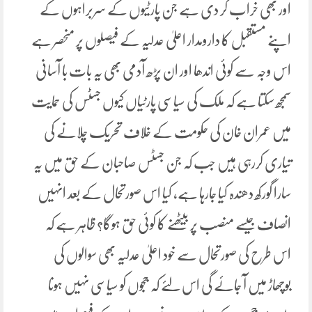
اور بھی خراب کر دی ہے جن پارٹیوں کے سربراہوں کے
اپنے مستقبل کا دارومدار اعلیٰ عدلیہ کے فیصلوں پر منحصر ہے
اس وجہ سے کوئی اندھا اور ان پڑھ آدمی بھی یہ بات با آسانی
سمجھ سکتا ہے کہ ملک کی سیاسی پارٹیاں کیوں جسٹس کی حمایت
میں عمران خان کی حکومت کے خلاف تحریک چلانے کی
تیاری کررہی ہیں جب کہ جن جسٹس صاحبان کے حق میں یہ
سارا گورکھ دھندہ کیا جارہا ہے، کیا اس صورتحال کے بعد انہیں
انصاف جیسے منصب پر بیٹھنے کا کوئی حق ہوگا؟ ظاہر ہے کہ
اس طرح کی صورتحال سے خود اعلیٰ عدلیہ بھی سوالوں کی
بوچھاڑ میں آ جائے گی اس لئے کہ ججوں کو سیاسی نہیں ہونا