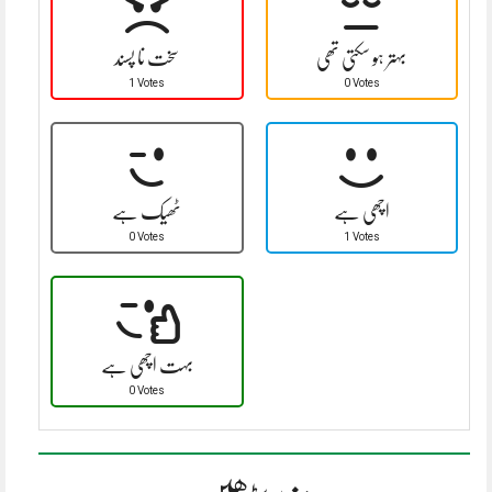
بہتر ہو سکتی تھی
سخت نا پسند
1 Votes
0 Votes
اچھی ہے
ٹھیک ہے
0 Votes
1 Votes
بہت اچھی ہے
0 Votes
مزید پڑھیں