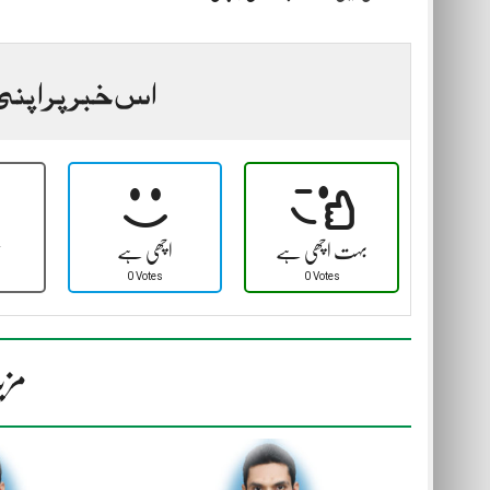
اس خبر پر اپنی
بہت اچھی ہے
اچھی ہے
ٹ
0 Votes
0 Votes
مزی