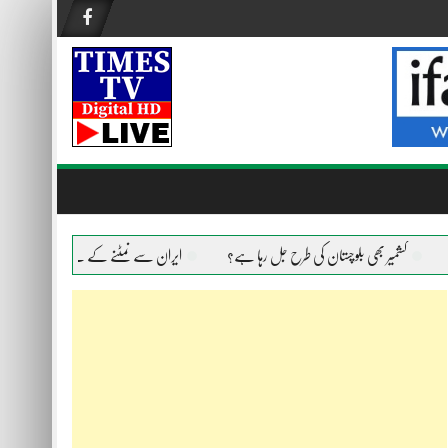
کشمیر بھی بلوچستان کی طرح جل رہا ہے؟
ایران سے نمٹنے کے لیے امریکا ہر ہتھیار اس