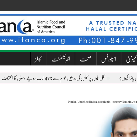
میونٹی
اسپورٹس
صحت
انٹرٹینمنٹ
کالمز
بجلی بلوں پر ٹیکس کی مد میں عوام سے 476 ارب روپے وصولی کا انکشاف
Notice
: Undefined index: geoplugin_countryName in
/ho