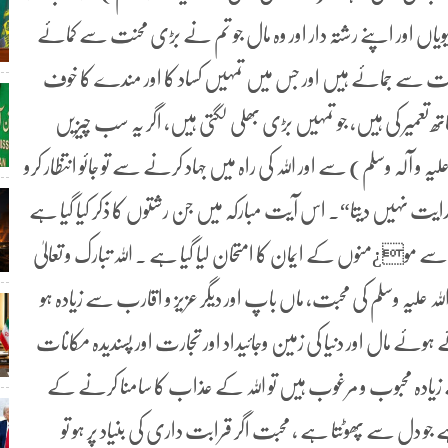
بیویاں اور اپنے رشتہ دار اور وہ مال جو تم نے بڑی محنت سے کمائے
مشقت سے جمائے ہیں اور جس میں تمہیں کساد کا اور مندے کا خوف
ھ تعمیر کی ہیں، جو تمہیں بڑی بھلی لگتی ہیں، اگر یہ سب چیزیں
و آلہ وسلم) سے اور اللہ کی راہ میں جہاد کرنے سے تو جائو انتظار کرو
و ہدایت نہیں دیتا“۔ اس آیت مبارکہ میں جن رشتوں کا ذکر کیا گیا ہے
 مو¿منوں کے ایمان کا امتحان لیا گیا ہے ۔ اللہ تبارک و تعالیٰ
ہ علیہ وسلم کی محبت، ماں باپ اور دیگر عزیز و اقارب سے زیادہ ہو
ے ہوئے مال اور دنیا کی زمین وجائیداد اور تجارت اور پسندیدہ مکانات
لہ سے زیادہ محبوب و مرغوب ہیں تو اللہ کے عذاب کا سامنا کرنے کے
 جو دل سے پھوٹتا ہے ، محبت اگر قرابت داری کی بنیاد پر ہو تو