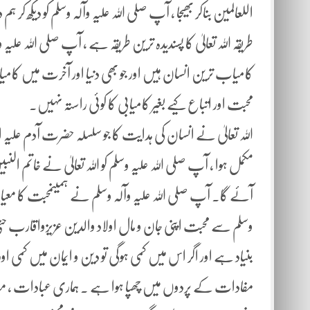
اللعالمین بناکر بھیجا ، آپ صلی اللہ علیہ وآلہ وسلم کو دیکھ کر 
طریقہ اللہ تعالیٰ کا پسندیدہ ترین طریقہ ہے ، آپ صلی اللہ 
کامیاب ترین انسان ہیں اور جو بھی دنیا اور آخرت میں کام
محبت اور اتباع کیے بغیر کامیابی کا کوئی راستہ نہیں۔
اللہ تعالیٰ نے انسان کی ہدایت کا جو سلسلہ حضرت آدم علیہ ا
مکمل ہوا ، آپ صلی اللہ علیہ وسلم کو اللہ تعالیٰ نے خاتم النب
آئے گا۔ آپ صلی اللہ علیہ وآلہ وسلم نے ہمیںمحبت کا معیار ب
وسلم سے محبت اپنی جان و مال اولاد والدین عزیزواقارب حتیٰ ک
بنیاد ہے اور اگر اس میں کمی ہوگی تو دین و ایمان میں کمی او
مفادات کے پردوں میں چھپا ہوا ہے ۔ ہماری عبادات ، مع