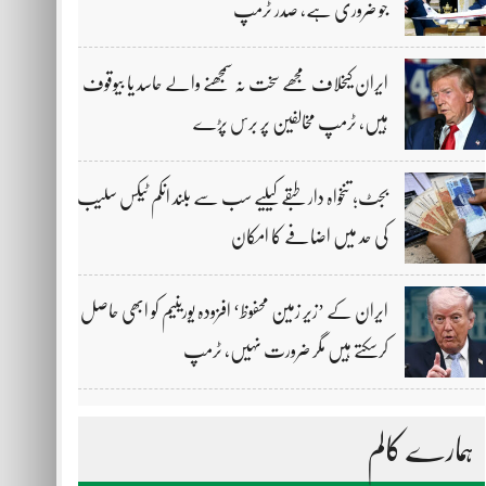
جو ضروری ہے، صدر ٹرمپ
ایران کیخلاف مجھے سخت نہ سمجھنے والے حاسد یا بیوقوف
ہیں، ٹرمپ مخالفین پر برس پڑے
بجٹ؛ تنخواہ دار طبقے کیلیے سب سے بلند انکم ٹیکس سلیب
کی حد میں اضافے کا امکان
ایران کے ’زیر زمین محفوظ‘ افزودہ یورینیم کو ابھی حاصل
کرسکتے ہیں مگر ضرورت نہیں، ٹرمپ
ہمارے کالم