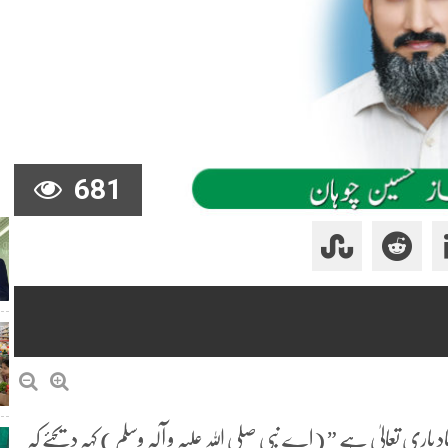
681
ن حمید کی سورة التوبہ کی آےت 24 میں ارشاد باری تعالیٰ ہے ” (اے نبی صلی اللہ علیہ و آلہ وسلم ) کہہ دیجئے کہ