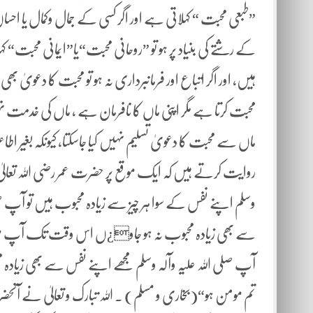
”طبعی محبت “ کہلاتی ہے اور اگر کسی کے جمال وکمال یا احس
کے رشتے کی بنیاد پر ہو تو ”روحانی محبت“یا”ایمانی محبت“ کہ
ہیں، اور اگر اتباع اور فرمانبرداری نہ ہو تو محبت کا دعو
محبت کرتا ہے مگر اپنی ماں کا نافرمان ہے ، ماں کی خدمت نہیں ک
ماں سے محبت کا دعویٰ تسلیم نہیں کیا جاسکتا، کیونکہ بغیر 
روایت کرتے ہیں کہ ایک موقع پر حضرت عمر رضی اللہ تعالیٰ ع
وسلم اپنے نفس کے سوا ہر چیز سے زیادہ محبوب ہیں تو آپ ص
سے بھی زیادہ محبوب نہ ہو جاو¿ں اس وقت تک آپ مومن 
آپ صلی اللہ علیہ وآلہ وسلم مجھے اپنے نفس سے بھی زیادہ م
تم مومن ہو“(بخاری و مسلم) ۔ اللہ تبارک و تعالیٰ نے آنحض