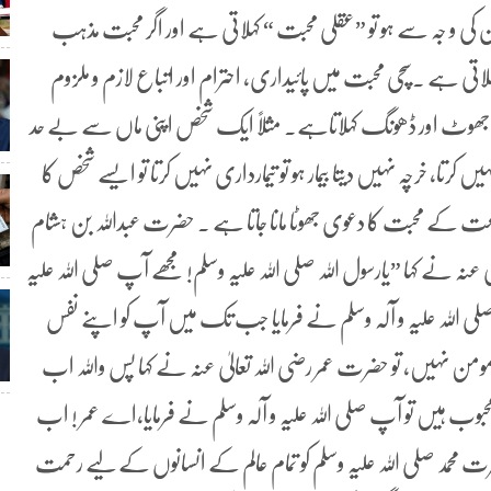
ان کی و جہ سے ہو تو ”عقلی محبت “ کہلاتی ہے اور اگر محبت مذہب
لاتی ہے ۔سچی محبت میں پائیداری، احترام اور اتباع لازم و ملزوم
یٰ بھی جھوٹ اور ڈھونگ کہلاتاہے۔ مثلاً ایک شخص اپنی ماں سے بے حد
رتا، خرچہ نہیں دیتا بیمار ہو تو تیمارداری نہیں کرتا تو ایسے شخص کا
اطاعت کے محبت کا دعوی جھوٹا مانا جاتا ہے ۔ حضرت عبداللہ بن ہشام
نہ نے کہا ”یارسول اللہ صلی اللہ علیہ وسلم! مجھے آپ صلی اللہ علیہ
لی اللہ علیہ و آلہ وسلم نے فرمایا جب تک میں آپ کو اپنے نفس
نہیں، تو حضرت عمر رضی اللہ تعالیٰ عنہ نے کہا پس واللہ اب
حبوب ہیں تو آپ صلی اللہ علیہ و آلہ وسلم نے فرمایا،اے عمر ! اب
رت محمد صلی اللہ علیہ وسلم کو تمام عالم کے انسانوں کے لیے رحمت