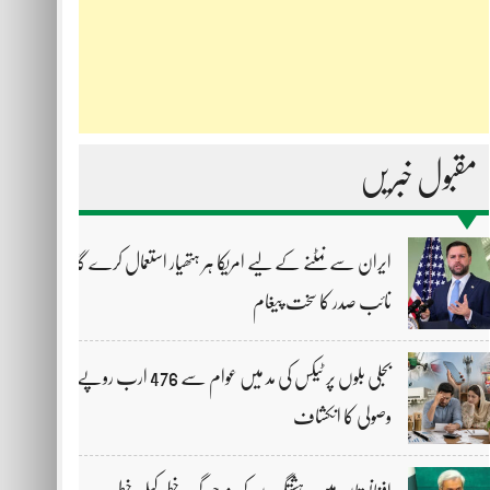
مقبول خبریں
ایران سے نمٹنے کے لیے امریکا ہر ہتھیار استعمال کرے گا،
نائب صدر کا سخت پیغام
بجلی بلوں پر ٹیکس کی مد میں عوام سے 476 ارب روپے
وصولی کا انکشاف