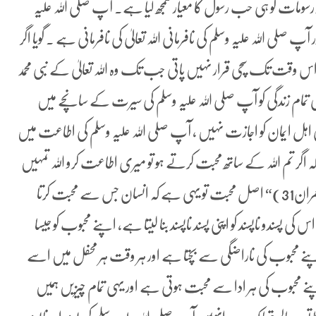
ومات کو ہی حب رسول کا معیار سمجھ لیا ہے۔ آپ صلی اللہ علیہ
لی اللہ علیہ وسلم کی نافرمانی اللہ تعالیٰ کی نافرمانی ہے ۔ گویا اگر
ت اس وقت تک سچی قرار نہیں پاتی جب تک وہ اللہ تعالیٰ کے نبی محمد
نی تمام زندگی کو آپ صلی اللہ علیہ وسلم کی سیرت کے سانچے میں
ہل ایمان کو اجازت نہیں ، آپ صلی اللہ علیہ وسلم کی اطاعت میں
ر تم اللہ کے ساتھ محبت کرتے ہو تو میری اطاعت کرو اللہ تمہیں
محبوب بنا لے گا اور تمہارے گناہ معاف کر دے گا۔(آل عمران31)“ اصل محبت تو یہی ہے کہ انسان جس سے محبت کرتا
سندو ناپسند کو اپنی پسند ناپسند بنا لیتا ہے، اپنے محبوب کو جیسا
پنے محبوب کی ناراضگی سے بچتا ہے اور ہر وقت ہر محفل میں اسے
محبوب کی ہر ادا سے محبت ہوتی ہے اور یہی تمام چیزیں ہمیں