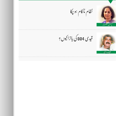
نظام ناکام ہو چکا
قیدی 804 کی یاترا کیوں؟