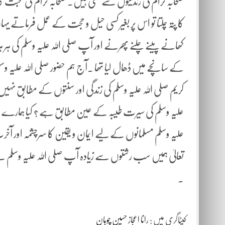
صحابہ کرام کی زندگیوں سے ملتی ہیں۔ صحابہ کرام کی محبت کا تو
کا پتہ چلتا تو اس پر بغیر کسی حیل و حجت کے عمل فرماتے یہ
کھانے پینے چلنے پھرنے اور آپ صلی اللہ علیہ وسلم کی ہر ہر ادا
کے سانچے میں ڈھال لیا تھا ۔آج ہم حضور صلی اللہ علیہ وسل
کریم صلی اللہ علیہ وسلم کی زندگی اور سنتوں کے مطابق نہیں ڈھال
علیہ وسلم کی سیرت طیبہ کے عین مطابق ہے ؟ کیا ہمارے عشق
علیہ وسلم مسلمانوں کے لیے ایمان و یقین کا سرچشمہ اور آخر
تعالیٰ ہمیں سب رشتوں سے زیادہ آپ صلی اللہ علیہ وسلم س
۔
کیٹاگری میں :
رانا اعجاز حسین چوہان