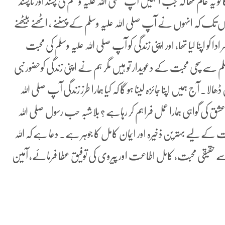
 یہ عالم تھا کہ جب انہیں آپ صلی اللہ علیہ وسلم کی پسند اور ناپسند
اں تک کہ انہوں نے آپ صلی اللہ علیہ وسلم کے پہننے ، اٹھنے بیٹھنے
 کو اپنا لیا تھا، اور اپنی زندگی کو آپ صلی اللہ علیہ وسلم کی محبت
م سے سچی محبت کے دعویدار تو ہیں مگر ہم نے اپنی زندگی کوحضور نبی
ا۔ آج ہمیں اپنا جائزہ لینا ہو گا کہ کیا ہمارا طرز زندگی آپ صلی اللہ
 کی گواہی ہمارا عمل فراہم کر رہاہے ؟ بلاشبہ حب رسول صلی اللہ
ت کے لیے بہترین ذخیرہ اور ایمان کامل کا جوہر ہے۔ دعا ہے کہ اللہ
ے حقیقی محبت، کامل اطاعت اور پیروی کی توفیق عطا فرمائے، آمین