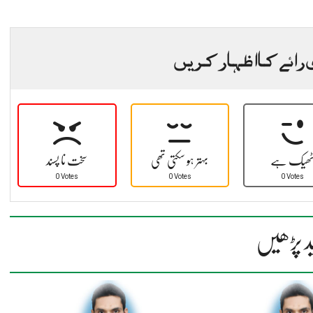
 رائے کا اظہار کریں
ھیک ہے
بہتر ہو سکتی تھی
سخت نا پسند
0 Votes
0 Votes
0 Votes
د پڑھیں