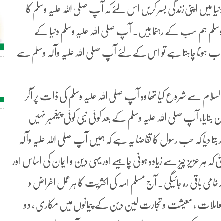
ہم دنیا میں اپنی زندگی بسر کریں اس لئے کہ آپ صلی اللہ علیہ وسلم کا
علیہ وسلم ہم سب کے رہنما ہیں۔ آپ صلی اللہ علیہ وسلم دنیا کے
یاب ہونا چاہتا ہے تو اس کے لئے آپ صلی اللہ علیہ وآلہ وسلم سے
لسلام سے شروع کیا تھا وہ آپ صلی اللہ علیہ وسلم کی ذات پر آکر
ین بنایا، آپ صلی اللہ علیہ وسلم کے بعد کوئی نبی کوئی پیغمبر نہیں
تا دیا کہ حب رسول کا تقاضا یہ ہے کہ ہمیں آپ صلی اللہ علیہ وآلہ
ہ ہر عزیز چیز سے زیادہ ہونی چاہیے اور یہی دین و ایمان کی اساس اور
ر خامی باقی رہ جائیگی۔ آج مسلم امہ کی اکثریت کا ہرعمل اغراض و
املات ، معیشت و تجارت لین دین کے پیمانوں میں مکاری ، دو