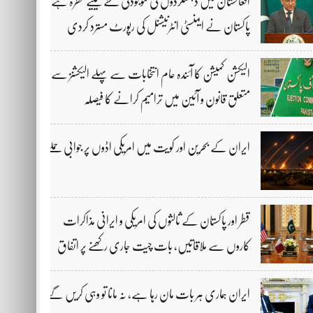
افغانستان میں دہشتگردوں کی موجودگی خطے کیلیے خطرہ ہے،
پاکستان نے ایمنسٹی انٹرنیشنل کی رپورٹ مسترد کردی
الیکشن کمیشن کا آئندہ عام انتخابات سے پہلے الیکشنز سے
متعلق قانون و آئین میں ترامیم کرانے کا فیصلہ
ایران کے بحرین اور کویت میں امریکی اڈوں پر جوابی حملے
قطر اور پاکستان کے ثالثوں کی امریکی و ایرانی مذاکرات
کاروں سے ملاقاتیں، بات چیت جاری رکھنے پر اتفاق
ایران ہماری ہر بات مان رہا ہے، نہ مانا تو وہی کریں گے