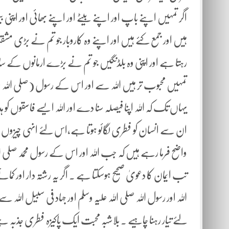
اگر تمہیں اپنے باپ اور اپنے بیٹے اور اپنے بھائی اور اپنی 
ہیں اور جمع کئے ہیں اور اپنے وہ کاروبار جو تم نے بڑی 
رہتا ہے اور اپنی وہ بلڈنگیں جو تم نے بڑے ارمانوں کے سات
تمہیں محبوب تر ہیں اللہ سے اور اس کے رسول (صلی اللہ علیہ 
یہاں تک کہ اللہ اپنا فیصلہ سنا دے اور اللہ ایسے فاسقوں ک
ان سے انسان کو فطری لگائو ہوتا ہے،اس لئے انہی چیزوں سے
واضح فرما رہے ہیں کہ جب اللہ اور اس کے رسول محمد صلی الل
تب ایمان کا دعویٰ صحیح ہوسکتا ہے ۔ اگر یہ رشتہ دار اور کمائ
اللہ اور رسول اللہ صلی اللہ علیہ وسلم اور جہاد فی سبیل ال
لئے تیار رہنا چاہیے ۔ بلاشبہ محبت ایک پاکیزہ فطری جذبہ ہے