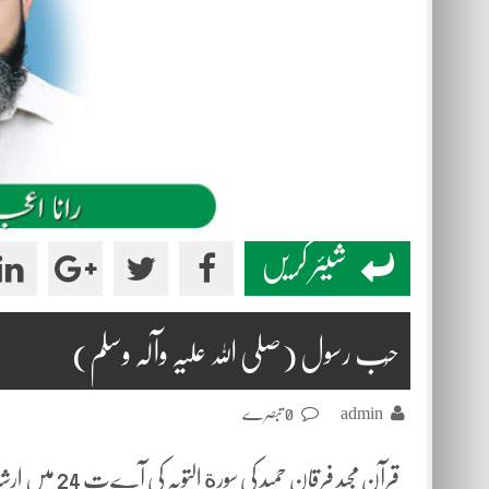
شیئر کریں
حُب رسول (صلی اللہ علیہ وآلہ وسلم)
admin
0 تبصرے
قرآن مجید فرقا