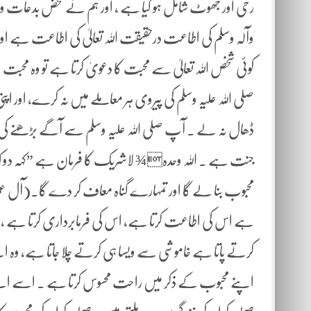
رخی اور جھوٹ شامل ہو گیا ہے ، اور ہم نے محض بدعات و رس
وآلہ وسلم کی اطاعت درحقیقت اللہ تعالیٰ کی اطاعت ہے اور آپ ص
کوئی شخص اللہ تعالیٰ سے محبت کا دعویٰ کرتا ہے تو وہ محب
صلی اللہ علیہ وسلم کی پیروی ہر معاملے میں نہ کرے، اور اپ
ڈھال نہ لے ۔ آپ صلی اللہ علیہ وسلم سے آگے بڑھنے کی ا
جنت ہے ۔ اللہ وحدہ¾ لاشریک کا فرمان ہے ”کہہ دو کہ اگ
ہے اس کی اطاعت کرتا ہے، اس کی فرمابرداری کرتا ہے ، اس کی پ
کرتے پاتا ہے خاموشی سے ویسا ہی کرتے چلا جاتا ہے، وہ ا
اپنے محبوب کے ذکر میں راحت محسوس کرتا ہے ۔ اسے اپنے 