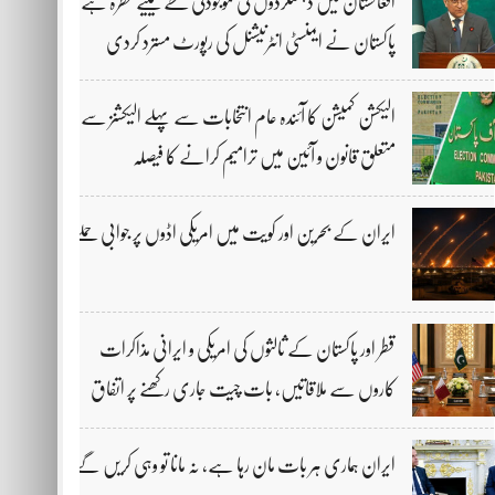
افغانستان میں دہشتگردوں کی موجودگی خطے کیلیے خطرہ ہے،
پاکستان نے ایمنسٹی انٹرنیشنل کی رپورٹ مسترد کردی
الیکشن کمیشن کا آئندہ عام انتخابات سے پہلے الیکشنز سے
متعلق قانون و آئین میں ترامیم کرانے کا فیصلہ
ایران کے بحرین اور کویت میں امریکی اڈوں پر جوابی حملے
قطر اور پاکستان کے ثالثوں کی امریکی و ایرانی مذاکرات
کاروں سے ملاقاتیں، بات چیت جاری رکھنے پر اتفاق
ایران ہماری ہر بات مان رہا ہے، نہ مانا تو وہی کریں گے