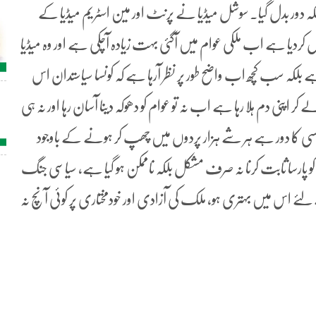
ر بدل گیا۔ سوشل میڈیا نے پرنٹ اور مین اسٹریم میڈیا کے
دیا ہے اب ملکی عوام میں آگئی بہت زیادہ آچکی ہے اور وہ میڈیا
بلکہ سب کچھ اب واضح طور پر نظر آرہا ہے کہ کونسا سیاستدان اس
کر اپنی دم ہلا رہا ہے اب نہ تو عوام کو دھوکہ دینا آسان رہا اور نہ ہی
رانسپرنسی کا دور ہے ہر شے ہزار پردوں میں چھپ کر ہونے کے باوجود
 پارسا ثابت کرنا نہ صرف مشکل بلکہ ناممکن ہو گیا ہے، سیاسی جنگ
لئے اس میں بہتری ہو، ملک کی آزادی اور خودمختاری پر کوئی آنچ نہ