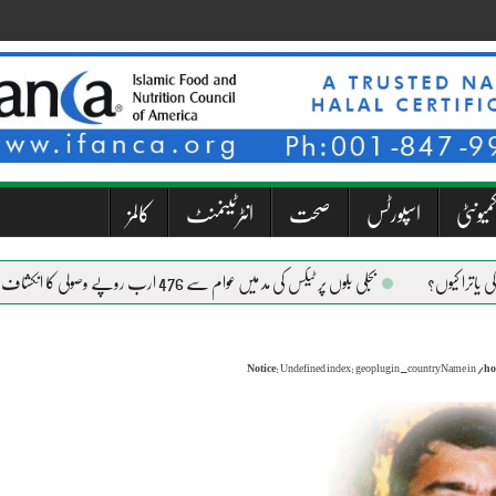
میونٹی
اسپورٹس
صحت
انٹرٹینمنٹ
کالمز
بجلی بلوں پر ٹیکس کی مد میں عوام سے 476 ارب روپے وصولی کا انکشاف
Notice
: Undefined index: geoplugin_countryName in
/ho