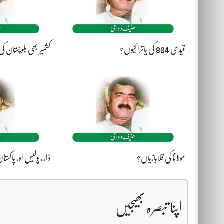
قیدی 804 کی یاترا کیوں؟
کشمیر بھی بلوچستان 
مولانا کی قلابازیاں؟
ڈار، پولیس اور پاکستا
اپنا تبصرہ بھیجیں