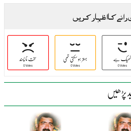
 رائے کا اظہار کریں
ھیک ہے
بہتر ہو سکتی تھی
سخت نا پسند
0 Votes
0 Votes
0 Votes
د پڑھیں