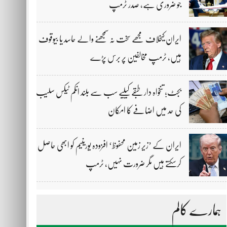
جو ضروری ہے، صدر ٹرمپ
ایران کیخلاف مجھے سخت نہ سمجھنے والے حاسد یا بیوقوف
ہیں، ٹرمپ مخالفین پر برس پڑے
بجٹ؛ تنخواہ دار طبقے کیلیے سب سے بلند انکم ٹیکس سلیب
کی حد میں اضافے کا امکان
ایران کے ’زیر زمین محفوظ‘ افزودہ یورینیم کو ابھی حاصل
کرسکتے ہیں مگر ضرورت نہیں، ٹرمپ
ہمارے کالم