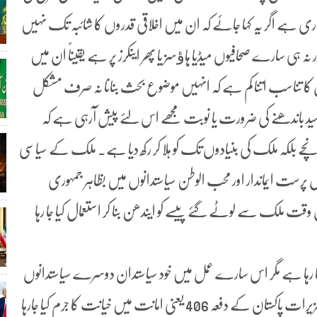
ہے اگر یہ کہا جائے کہ ان میں اخلاقی قدروں کا شائبہ تک نہیں
ر نہ ہی سارے صحافیوں میڈیا ہاﺅسز یا پھر اینکرز پر ہے یقیناً ان میں
ا تناسب اتنا کم ہے کہ انہیں موضوع بحث بنانا نہ صرف مشکل
مہید باندھنے کی ضرورت یا نوبت مجھے اس لئے پیش آرہی ہے کہ
 بلکہ ملک کی بنیادوں تک کو ہلا کر رکھ دیا ہے۔ ملک کے سیاسی
 پرست ایماندار اور محب الوطن سیاستدانوں میں بظاہر جمہوری
لک سے لوٹے گئے پیسے کو ایندھن بنا کر استعمال کیا جا رہا
جا رہا ہے مگر اس سارے عمل میں خود سیاستدان دوسرے سیاستدانوں
کے ضمیر کو خرید کر انہیں سیاسی لوٹا بنا رہے ہیں۔ سر عام تعزیرات پاکستان کے دفعہ 406 یعنی امانت میں خیانت کا جرم کیا جارہا