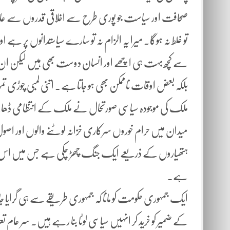
صحافت اور سیاست جو پوری طرح سے اخلاقی قدروں سے عاری 
تو غلط نہ ہوگا۔ میرا یہ الزام نہ تو سارے سیاستدانوں پر ہے او
سے کچھ بہت ہی اچھے اور انسان دوست بھی ہیں لیکن ان ک
بلکہ بعض اوقات ناممکن بھی ہو جاتا ہے۔ اتنی لمبی چوڑی ت
ملک کی موجودہ سیاسی صورتحال نے ملک کے انتظامی ڈھانچے
میدان میں حرام خوروں سرکاری خزانہ لوٹنے والوں اور اصول
ہتھیاروں کے ذریعے ایک جنگ چھڑ چکی ہے جس میں اس وقت م
ہے۔
ایک جمہوری حکومت کو مانا کہ جمہوری طریقے سے ہی گرایا 