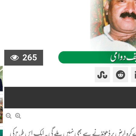
265
رے کرہ ارض پر ڈھونڈنے سے بھی نہیں ملے گی۔ ایک اس طرح کی