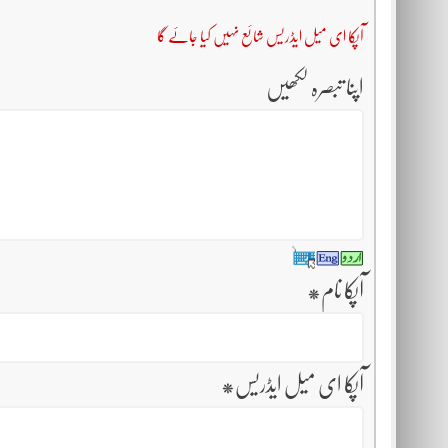
آپکا ای میل ایڈریس شائع نہیں کیا جائے گا
اپنا تبصرہ لکھیں
آپکا نام
*
آپکا ای میل ایڈریس
*