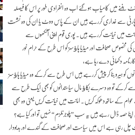
ٹ بننے میں کامیاب ہو گئے اب وہ انفرادی طور پر اس کا فیصلہ
ی پارٹی سے غداری کررہے ہیں ان کے پاس ووٹ یا ان کی وہ نشست
مانت میں خیانت کررہے ہیں۔ پوری قوم اپنی آنکھوں سے
تان کی مخصوص صحافت اور میڈیا ہاﺅسز کو اس طرح کے حرام خور
ا کارنامہ دکھائی دے رہا ہے،
وں کو ہیرو بنا کر پیش کررہے ہیں اس طرح سے کرکے وہ میڈیا ہاﺅسز
ح سے کرکے تو وہ دسرے بکاﺅ مال سیاستدانوں کو بھی ایک طرح سے
ے عوام کے ساتھ دھوکہ کریں۔ امانت میں خیانت کریں یعنی وہ بھی
ں اپنا حصہ ڈال رہے ہیں یہ سب ”پلوجرنلزم“ نہیں تو اور کیا ہے؟
قت چل رہی ہے اس میں سیاست اور صحافت کے گندے اور بدبودار