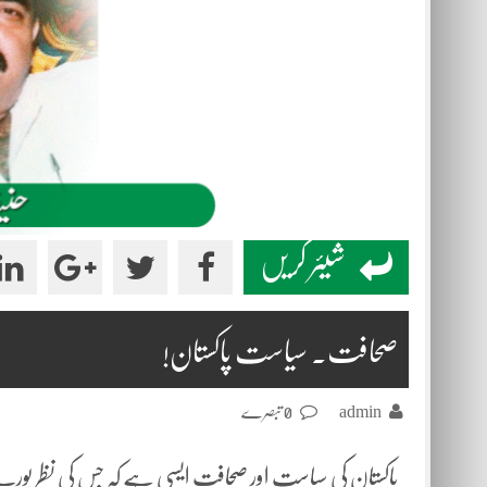
شیئر کریں
صحافت۔ سیاست پاکستان!
admin
0 تبصرے
پاکستان کی سیاست اور صحافت ایسی ہے کہ جس کی نظر پو