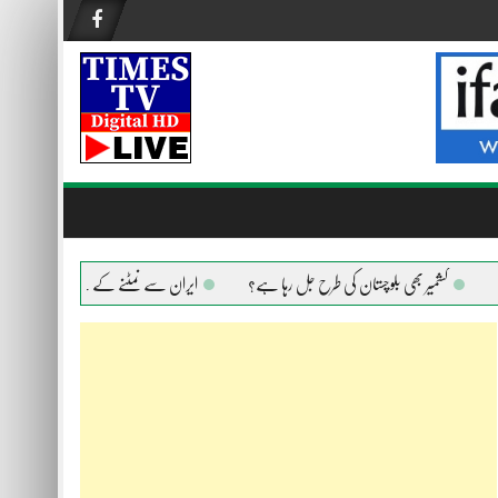
کشمیر بھی بلوچستان کی طرح جل رہا ہے؟
ایران سے نمٹنے کے لیے امریکا ہر ہتھیار اس