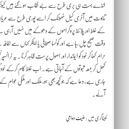
انڈے بہت ہی بری طرح سے بے نقاب ہو گئے ہیں کیونکہ دو
تابوت میں آخری کیل ٹھونک کر اسے پوری طرح سے عریاں کر
کے غلط اور پلانٹڈ پروگراموں کے دھوکے میں نہیں آرہی ہے 
وقت صحیح چل رہا ہے اور کونسا صحافی یا اینکر کہاں سے لفافہ لے 
حرام کھا کر خود کو ایماندار اور اصول پرست ظاہر کرنا ۔ یہ ٹ
کھل کر بمعہ ثبوتوں کے آجاتی ہے۔ اب غلط کام کرکے خود کو
جاری ہے، دعا ہے کہ جو کچھ بھی ہو، ملک اور ملکی عوام کے 
آئے۔
کیٹاگری میں :
حنیف دوامی