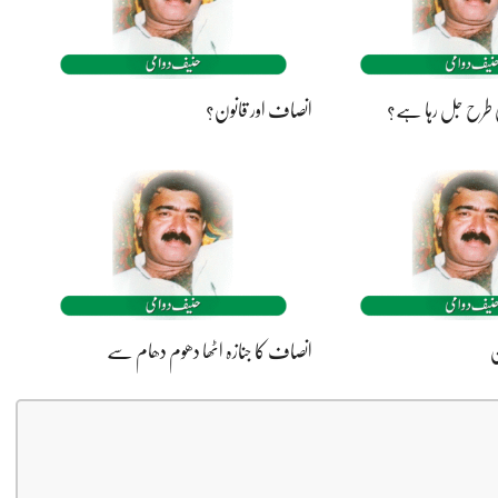
کی طرح جل رہا ہے؟
انصاف اور قانون؟
ن
انصاف کا جنازہ اٹھا دھوم دھام سے