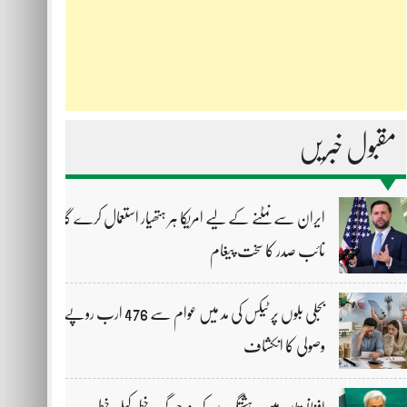
مقبول خبریں
ایران سے نمٹنے کے لیے امریکا ہر ہتھیار استعمال کرے گا،
نائب صدر کا سخت پیغام
بجلی بلوں پر ٹیکس کی مد میں عوام سے 476 ارب روپے
وصولی کا انکشاف