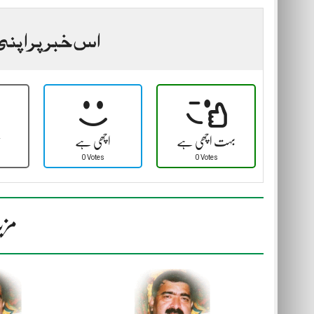
اس خبر پر اپنی
بہت اچھی ہے
اچھی ہے
ٹ
0 Votes
0 Votes
مزی