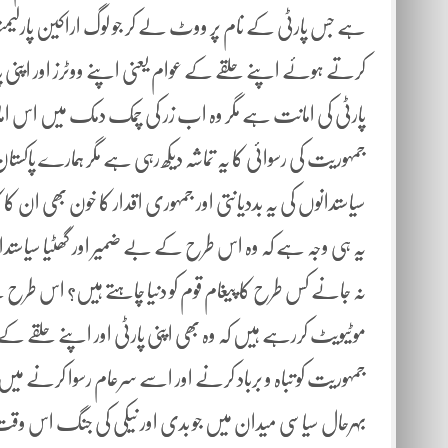
ہے جس پارٹی کے نام پر ووٹ لے کر جو لوگ اراکین پارلیمن
کرتے ہوئے اپنے حلقے کے عوام یعنی اپنے ووٹرز اور اپن
پارٹی کی امانت ہے مگر وہ اب زر کی چمک دمک میں اس ا
جمہوریت کی رسوائی کا یہ تماشہ دیکھ رہی ہے مگر ہمارے پاکس
سیاستدانوں کی یہ بددیانتی اور جمہوری اقدار کا خون بھی ان ک
یہ ہی وجہ ہے کہ وہ اس طرح کے بے ضمیر اور گھٹیا سیاستدان
نہ جانے کس طرح کا پیغام قوم کو دنیا چاہتے ہیں؟ اس طر
موٹیویٹ کررہے ہیں کہ وہ بھی اپنی پارٹی اور اپنے حلقے ک
جمہوریت کو تباہ و برباد کرنے اور اسے سرعام رسوا کرنے می
بہرحال سیاسی میدان میں جو بدی اور نیکی کی جنگ اس و