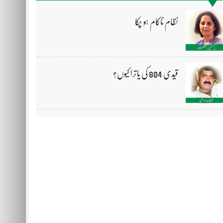
نظام ناکام ہو چکا
قیدی 804 کی یاترا کیوں؟