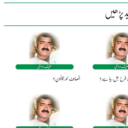
د پڑھیں
کی طرح جل رہا ہے؟
انصاف اور قانون؟