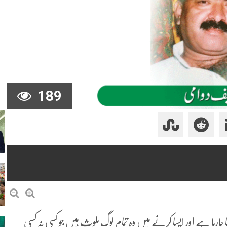
189
 جارہا ہے اور ایسا کرنے میں وہ تمام لوگ ملوث ہیں جو کسی نہ کسی