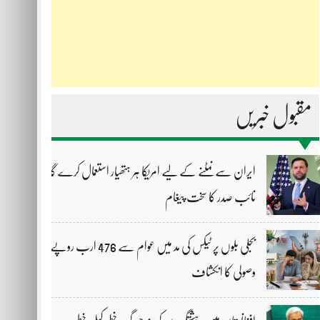
مقبول خبریں
ایران سے نمٹنے کے لیے امریکا ہر ہتھیار استعمال کرے گا،
نائب صدر کا سخت پیغام
بجلی بلوں پر ٹیکس کی مد میں عوام سے 476 ارب روپے
وصولی کا انکشاف