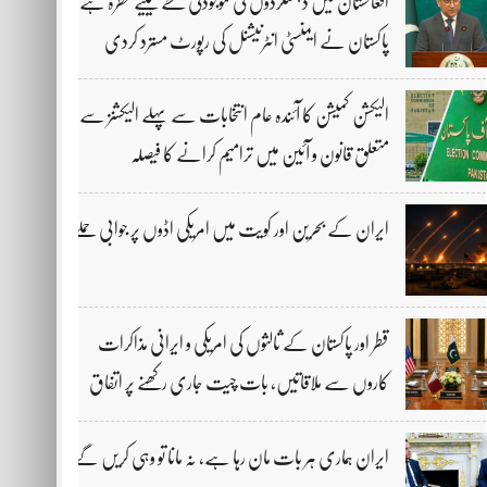
افغانستان میں دہشتگردوں کی موجودگی خطے کیلیے خطرہ ہے،
پاکستان نے ایمنسٹی انٹرنیشنل کی رپورٹ مسترد کردی
الیکشن کمیشن کا آئندہ عام انتخابات سے پہلے الیکشنز سے
متعلق قانون و آئین میں ترامیم کرانے کا فیصلہ
ایران کے بحرین اور کویت میں امریکی اڈوں پر جوابی حملے
قطر اور پاکستان کے ثالثوں کی امریکی و ایرانی مذاکرات
کاروں سے ملاقاتیں، بات چیت جاری رکھنے پر اتفاق
ایران ہماری ہر بات مان رہا ہے، نہ مانا تو وہی کریں گے