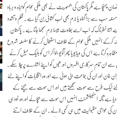
ان پہنچا ہے مگر پاکستان کی جمہوریت نے بھی ملکی عوام کو تباہ و برباد
سئلہ سب سے بڑا گناہ یا جرم بھی لب کشائی بن گیا ہے۔ ظلم و تشدد
ہے اتنا خطرناک کہ اب اسے بغاوت جیسا جرم سمجھا جاتا ہے۔ پاکستان
پر قبضہ کرکے انہیں ملکی عوام کے خلاف استعمال کرنے کا سلسلہ شروع
مظاہرہ کرتا ہے اس کی ویڈیو یا پھر آڈیو بنوا کر اس کو بلیک میل کرنے
ہ جس سے ان تمام سرکاری افسروں اور ججوں کو اپنے اشارے پر چلا سکے۔
 خان اور ان کی جماعت بنی ہوئی ہے اور وہ انتخابات کو اپنے لئے
 لئے ایک طرح سے موت سمجھتے ہیں اور اس موت سے بچنے کے
دیا ہے تاکہ اسٹیبلشمنٹ انہیں اس موت سے بچائے اور وہ خود ہی
ھ ان کی عوامی مقبولیت میں ہی کمی لائے۔ ان کے خلاف اتنے