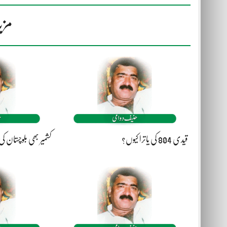
مزی
قیدی 804 کی یاترا کیوں؟
کشمیر بھی بلوچستان 