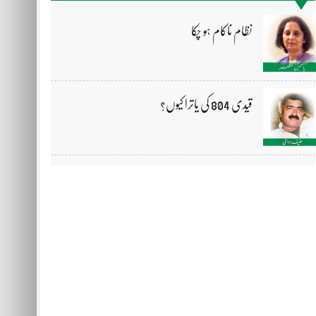
نظام ناکام ہو چکا
قیدی 804 کی یاترا کیوں؟