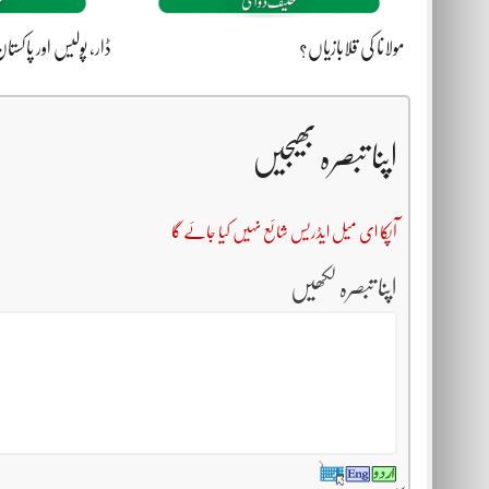
مولانا کی قلابازیاں؟
ڈار، پولیس اور پاکستا
اپنا تبصرہ بھیجیں
آپکا ای میل ایڈریس شائع نہیں کیا جائے گا
اپنا تبصرہ لکھیں