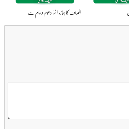
ن
انصاف کا جنازہ اٹھا دھوم دھام سے