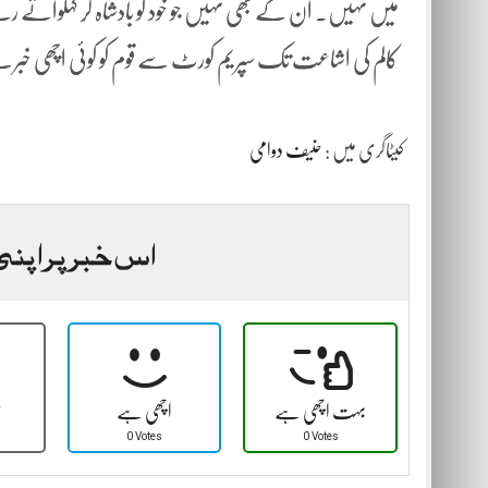
میں نہیں۔ ان کے بھی نہیں جو خود کو بادشاہ گر کہلواتے رہ
کالم کی اشاعت تک سپریم کورٹ سے قوم کو کوئی اچھی خب
کیٹاگری میں :
حنیف دوامی
اس خبر پر اپنی
بہت اچھی ہے
اچھی ہے
ٹ
0 Votes
0 Votes