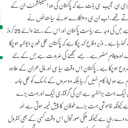
 بڑی ہی عجیب سی بات ہے کہ پاکستان کی وہ اسٹیبلشمنٹ جن کے
اچا کرتے تھے، اب ان ہی دھتکارے ہوئے سیاستدانوں نے
اسٹیبلشمنٹ کو اپنی انگلیوں پر نچوانے کا سلسلہ شروع کردیا ہے جس کی وجہ سے ریاست پاکستان اور اس کے رہنے والے 25 کروڑ
 ہے۔ وزیر دفاع کہہ چکا ہے کہ پاکستان عملی طور پر دیوالیہ ہو چکا
اور پیغام مضمر ہے۔ جسے سمجھنے کی ضرورت ہے جس کے لئے
روع ہو چکا ہے۔ پاکستان اس وقت سیاسی اور مالی بحران کے علاوہ
 ہے وہ اپنا کام نہیں کررہا بلکہ دوسروں کے ٹاسک کو عملی جامہ
ری ایک بہت بڑا المیہ ہے ان کی گرفتاری ایک اور بہت بڑے
 ہے کیونکہ خاموشی بہت بڑے طوفان کا پیش خیمہ ہوتی ہے اور
دے رہی ہے کیونکہ ملکی صورتحال اس وقت کسی کے بھی کنٹرول