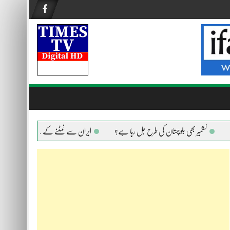
کشمیر بھی بلوچستان کی طرح جل رہا ہے؟
ایران سے نمٹنے کے لیے امریکا ہر ہتھیار ا