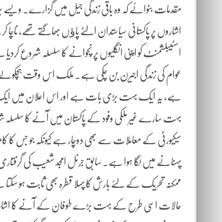
مقدمات بنوائے کہ وہ باقی زندگی جیل میں گزارے۔ ویسے
اشاروں پر پاکستانی سیاستدان الٹے پاﺅں بھاگتے تھے، ن
عوام کی زندگی اجیرن بن چکی ہے۔ ملک اس وقت ہچکولے کھا رہا
ہے، یہ ایک بہت بڑی بات ہے اور اس اعلان میں ایک 
بہت سارے غیر ملکی وفود کے پاکستان میں آنے کا سلسلہ ش
سیکیورٹی کے معاملات سے بھی دوچار ہے کیونکہ جو جس کا کام
پہنانے میں لگا ہوا ہے۔ سابق جرنل امجد شعیب کی گرفتا
ممکنہ تحریک کے لئے بارش کا پہلا قطرہ بھی ثابت ہو سکتا
حالات اسی طرح کے بہت بڑے طوفان کے آنے کا اشارہ 