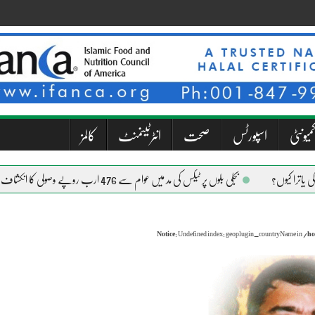
میونٹی
اسپورٹس
صحت
انٹرٹینمنٹ
کالمز
بجلی بلوں پر ٹیکس کی مد میں عوام سے 476 ارب روپے وصولی کا انکشاف
Notice
: Undefined index: geoplugin_countryName in
/ho