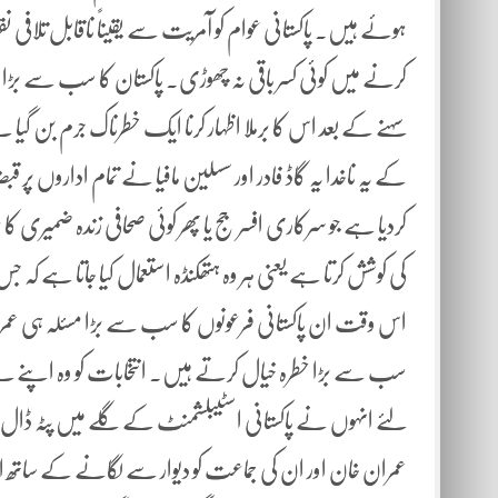
ہوئے ہیں۔ پاکستانی عوام کو آمریت سے یقیناً ناقابل تلافی نقص
کرنے میں کوئی کسر باقی نہ چھوڑی۔ پاکستان کا سب سے بڑا م
سہنے کے بعد اس کا برملا اظہار کرنا ایک خطرناک جرم بن گیا 
کے یہ ناخدا یہ گاڈ فادر اور سسلین مافیا نے تمام اداروں 
کردیا ہے جو سرکاری افسر جج یا پھر کوئی صحافی زندہ ضمیری کا 
کی کوشش کرتا ہے یعنی ہر وہ ہتھکنڈہ استعمال کیا جاتا ہے ک
اس وقت ان پاکستانی فرعونوں کا سب سے بڑا مسئلہ ہی عمران
سب سے بڑا خطرہ خیال کرتے ہیں۔ انتخابات کو وہ اپنے
لئے انہوں نے پاکستانی اسٹیبلشمنٹ کے گلے میں پٹہ ڈال 
عمران خان اور ان کی جماعت کو دیوار سے لگانے کے سات