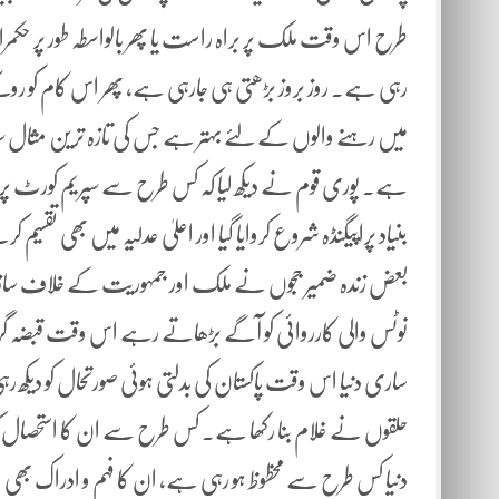
طرح اس وقت ملک پر براہ راست یا پھر بالواسطہ طور پر ح
رہی ہے۔ روز بروز بڑھتی ہی جارہی ہے، پھر اس کام کو رو
میں رہنے والوں کے لئے بہتر ہے جس کی تازہ ترین مثال سپریم
ہے۔ پوری قوم نے دیکھ لیا کہ کس طرح سے سپریم کورٹ پر 
بنیاد پراپیگنڈہ شروع کروایا گیا اور اعلیٰ عدلیہ میں بھی ت
بعض زندہ ضمیر ججوں نے ملک اور جمہوریت کے خلاف سازشیں
نوٹس والی کارروائی کو آگے بڑھاتے رہے اس وقت قبضہ گر
حلقوں نے غلام بنا رکھا ہے۔ کس طرح سے ان کا استحصال ک
دنیا کس طرح سے محظوظ ہو رہی ہے، ان کا فہم و ادراک بھی 