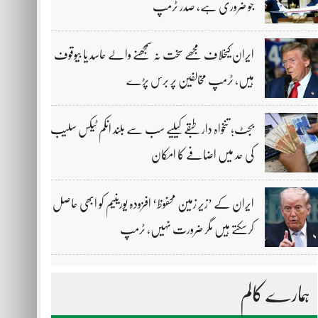
جو ضروری ہے، صدر ٹرمپ
ایران کیخلاف مجھے سخت نہ سمجھنے والے حاسد یا بیوقوف
ہیں، ٹرمپ مخالفین پر برس پڑے
بجٹ؛ تنخواہ دار طبقے کیلیے سب سے بلند انکم ٹیکس سلیب
کی حد میں اضافے کا امکان
ایران کے ’زیر زمین محفوظ‘ افزودہ یورینیم کو ابھی حاصل
کرسکتے ہیں مگر ضرورت نہیں، ٹرمپ
ہمارے کالم