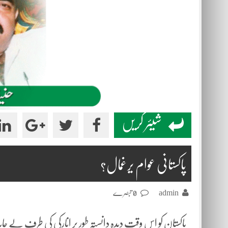
شیئر کریں
پاکستانی عوام یرغمال؟
admin
0 تبصرے
پاکستان کو اس وقت دیدہ دانستہ طور پر انارکی کی طرف لے جایا