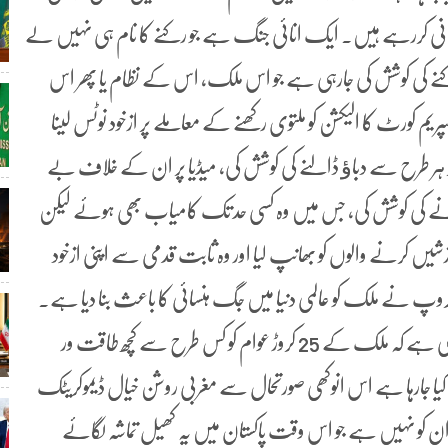
کمرانی کررہے ہیں۔ ایک انائی جنگ ہے جو رکنے کا نام ہی نہیں لے
کنے کی کوشش کی جارہی ہے جو اس ملک، اس کے نظام یا پھر اس
 کورٹ کا الیکشن کو ملتوی رکھنے کے معاملے پر ازخود نوٹس لینا
ہر طرح سے دباﺅ ڈالنے کی کوشش کی، میڈیا پر ان کے خلاف بے
قسیم کرنے کی کوشش کی، جس میں وہ کسی حد تک کامیاب بھی ہوئے لیکن
 کرنے والوں کو بھانپ لیا اور وہ ثابت قدمی سے اپنی ازخود
وپ نے ملک کو عالمی دنیا میں جگ ہنسائی کا باعث بنا دیا ہے۔
ساری دنیا اس وقت پاکستان کی بدلتی ہوئی صورتحال کو دیکھ رہی ہے کہ ملک کے 25 کروڑ عوام کو کس طرح سے کچھ طاقت ور
یا جارہا ہے اس انوکھی صورتحال سے مغربی روشن خیال ڈیموکریٹک
ان کو نہیں ہے جو اس وقت پاکستان میں یہ کھیل تماشہ لگائے