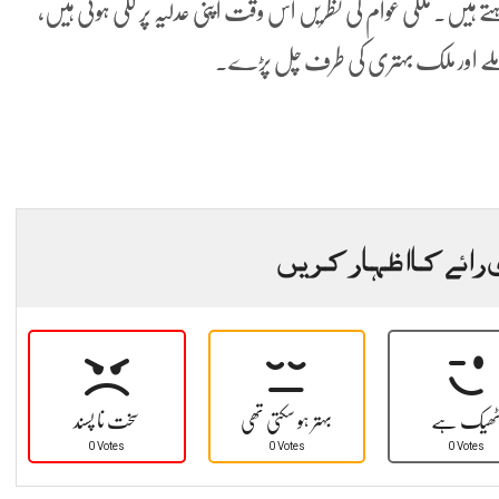
تے ہیں۔ ملکی عوام کی نظریں اس وقت اپنی عدلیہ پر لگی ہوئی ہیں،
ر ملے اور ملک بہتری کی طرف چل پڑے۔
 رائے کا اظہار کریں
ھیک ہے
بہتر ہو سکتی تھی
سخت نا پسند
0 Votes
0 Votes
0 Votes