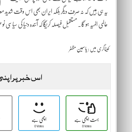
یہ ہی ہیں کہ نہ صرف دیگر بلکہ ایران بھی اس وقت شدید معا
عالمی المیہ ہو گا۔ مستقبل فیصلہ کریگا کہ آئندہ دنیا کی سیاسی ن
کیٹاگری میں :
یاسمین مظفر
اس خبر پر اپنی
بہت اچھی ہے
اچھی ہے
ٹ
0 Votes
0 Votes