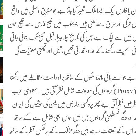
ن یا فارس ایک ایسا ملک تعبیر کیا جاتا ہے جو مشرق وسطیٰ میں واقع
 ترکی اور عراق سے ملتی ہیں جو جنوب میں خلیج فارس سے خلیج عمان
بوں میں سے ایک ہے جس کی تاریخ چار ہزار قبل مسیح تک بتائی جاتی
اہمیت رکھنے کے علاوہ قدرتی گیس، تیل اور قیمتی معنیات کی
ے۔
 ہے جو اسے باقی ماندہ ملکوں کے ساتھ براہ راست مقابلے میں رکھتا
ہے جس کی وجوہات میں فرقہ وارانہ اختلافات اور غیر نمائندہ (Proxy) گروہوں کی معاونت شامل نظر آتی ہیں۔ سعودی عرب
 میں نظر آتی ہے پھر پروکسی وار جس میں یمن کی حوثیوں کی ایران
ور دیگر فلسطینی گروہوں جس میں حماس بھی شامل ہے کے ساتھ
ن سے اس کے تعلقات رہے ہیں دیگر ممالک کے برعکس قطر کے ساتھ