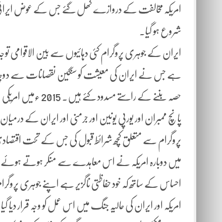
امریکہ مخالفت کے دروازے کھل گئے جس کے عوض ایرانی تمام 
شروع ہو گیا۔
ایران کے جوہری پروگرام کئی دہائیوں سے بین الاقوامی توجہ 
ہے جس نے ایران کی معیشت کو سنگین نقصانات سے دوچار رکھا 
حصہ بننے کے راستے م
پانچ ممبران اور یورپی یونین اور جرمنی اور ایران کے در
میں دوبارہ امریکہ نے اس معاہدے سے منکر ہوتے ہوئے پابن
احساس کے ساتھ کہ خود حفاظتی ناگزیر ہے اپنے جوہری پروگرا
امریکہ اور ایران کی حالیہ جنگ میں اس عمل کو وجہ قرار دیا گیا