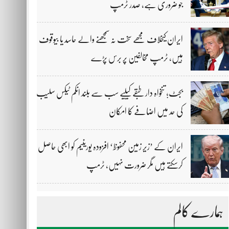
جو ضروری ہے، صدر ٹرمپ
ایران کیخلاف مجھے سخت نہ سمجھنے والے حاسد یا بیوقوف
ہیں، ٹرمپ مخالفین پر برس پڑے
بجٹ؛ تنخواہ دار طبقے کیلیے سب سے بلند انکم ٹیکس سلیب
کی حد میں اضافے کا امکان
ایران کے ’زیر زمین محفوظ‘ افزودہ یورینیم کو ابھی حاصل
کرسکتے ہیں مگر ضرورت نہیں، ٹرمپ
ہمارے کالم