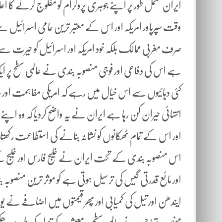
ایران مکمل طور پر اپنے جوہری پروگرام کو مفلوج کرنے کا اع
وقت سپرپاور امریکہ اور اس کے معتبر ترین حامی اسرائی
صرف مغربی ممالک بلکہ خود امریکہ اور اسرائیل کو حیرت سے دو
ہے اس کی دفاعی اور فوجی منصوبہ بندی نے عالمی سطح پر 
کئی دہائیوں سے اس خیال میں رہے کہ امریکی مفاہمت اور روا
انتہائی حیران کن رہا ہے ایران نے یہ واضح کردیا کہ وہ اپنے 
اور اس کے تمام ٹھکانوں کو نشانہ بنانے کی استطاعت رکھ
اس منصوبہ بندی کے تحت ایران نے خلیج فارس اور خلیج کے 
اور مائع قدرتی گیس کی ترسیل ہوتی ہے کو موثر ترین منصوبہ 
ایندھن اور تیل کی کمیابی اور پھر قیمتوں میں اضافے نے یو