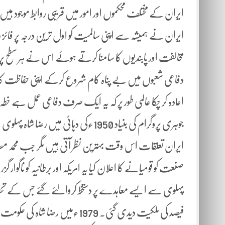
ایران کے مختلف محکموں اور امور میں قریبی روابط موجود ہیں
ایران نے ہمیشہ سے اپنی سالمیت کو اول ترین درجہ پر فائز ر
مخالفت اور پابندیوں کا سامنا کرتے ہوئے اس نے ہر سطح پر دفا
دفاعی شعبوں میں بے پناہ کام شروع کرکے اپنی حفاظت کا بھر
اعادہ کر چکا عالمی طور پر کہ یہ ایک صرف دفاعی عمل ہے خ
جوہری پروگرام کی بنیاد 1950ءکی دہائی 
ایران تعلقات اس وقت بہترین نظر آتی ہیں مگر جب محمد مص
فیصد کی ملکیت دیدی گئی۔ 1979ءمی