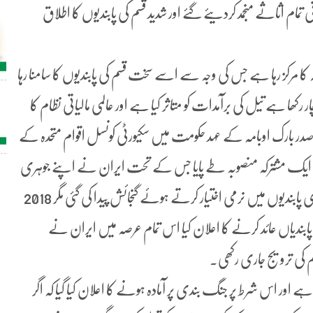
اثاثے منجمد کردیئے گئے اور شدید قسم کی پابندیوں کا اطلاق
کا مرکز رہا ہے جس کی وجہ سے اسے سخت قسم کی پابندیوں کا سامنا رہا
ہے تیل کی برآمدات کو متاثر کیا ہے اور عالمی مالیاتی نظام کا
سدود کئے ہیں۔ 2015 ءمیں امریکی صدر بارک اوبامہ کے عہد حکومت میں سکیورٹی کونسل اقوام متحدہ کے
میان ایک مشترکہ منصوبہ طے پایا جس کے تحت ایران نے اپنے جوہری
پروگرام سے متعلق کچھ شرائط قبول کی جس کے تحت اقتصادی پابندیوں میں نرمی اختیار کرتے ہوئے گنجائش پیدا کی گئی مگر 2018
دیاں عائد کرنے کا اعلان کیا اس تمام عرصہ میں ایران نے
م کی ترویج جاری رکھی۔
 ہے اور اس شرط پر جنگ بندی پر آمادہ ہونے کا اعلان کیا گیا کہ اگر