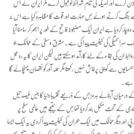
لان کرے اور امریکہ کی تمام شرائط کو قبول کرے مگر ایران نے اس
ل سے جنگ کرتے ہوئے جس مہارت اور قوت کا مظاہرہ کیا ہے اس نہ
چار کردیا ہے ایران ایک مضبوط فاتح کے طور پر ابھر کر سامنا آیا
ایک سراسمیگی کی کیفیت پیدا کی ہے۔ مشرق وسطیٰ کے ممالک جو
بط ان کی بقاءکے لئے کارآمد ہو سکتے ہیں لیکن ایران کا یہ ردعمل
ہمسایوں سے کویئی پرخاش نہیں رکھتا مگر حملہ آور کو نقصان پہنچائے گا
تا ہے۔
درمیان آبنائے ہرمز جس کے ذریعے تقریبا دنیا کا بیس فیصد تیل
بندی کے تحت مکمل بند کردیا تھا جس کے نتیجے میں عالمی سطح پر
رپی اور دیگر ممالک میں ایک بحران کی کیفیت پیدا کردی یہ ایک ایسا