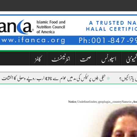
میونٹی
اسپورٹس
صحت
انٹرٹینمنٹ
کالمز
بجلی بلوں پر ٹیکس کی مد میں عوام سے 476 ارب روپے وصولی کا انکشاف
Notice
: Undefined index: geoplugin_countryName in
/ho