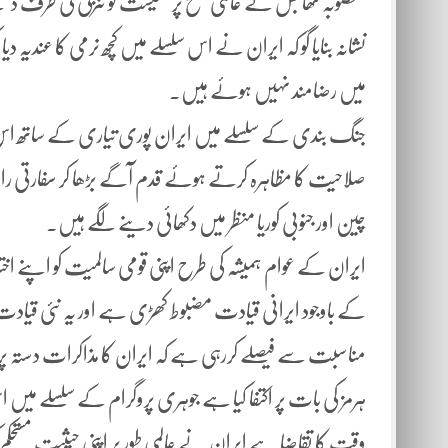
منصوبہ تھا جس نے عالمی سطح پر معیشت کو تنزلی کی طرف دھکیل
نشانہ بنایا گو کہ ایران نے اس سلسلے میں کچھ نرمی کا عندیہ دیا
میں رضامند نہیں ہوئے ہیں۔
جنگ بندی کے سلسلے میں ایران پوری تیاری کے ساتھ اس سا
صلاحیت کا مظاہرہ کرتے ہوئے قدم آگے بڑھا کر سفارتی 
چین اور جنوبی کوریا منظر میں دکھائی دینے لگے ہیں۔
ایران کے عوام ہمیشہ کی طرح اپنی قومی سالمیت کو اپنے اختل
کے باوجود ایرانی قیادت مضبوط کھڑی ہے اور یہ نئی قیادت ا
مناسبت سے فیصلے کررہی ہے کہ ایران کا مذاکرات دستہ
ہرمز کی بات پر اکتفا کیا ہے جوہری پروگرام کے سلسلے میں
وقت کا تقاضا ہے ایران نے عالمی طور پر اپنی حیثیت مستحکم ک