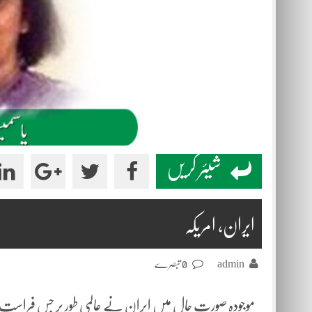
شیئر کریں
ایران، امریکہ
admin
0 تبصرے
موجودہ صورت حال میں ایران نے عالمی طور پر جس فراست 