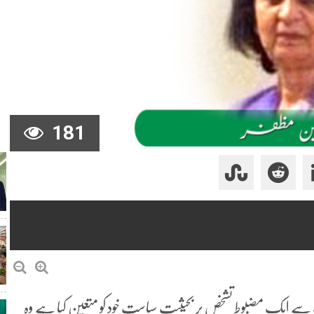
181
سے ایک مضبوط تشخص پر بحیثیت سیاست خود کو متعین کیا ہے وہ