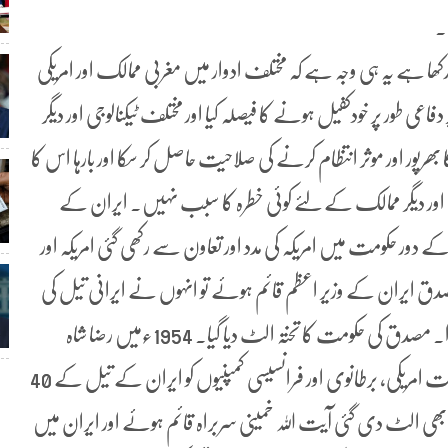
۔
کھا ہے یہ ہی وجہ ہے کہ مختلف ادوار میں مغربی ممالک اور امریکی
عی طور پر خودکفیل ہونے کا فیصلہ کیا اور مختلف ٹیکنالوجی اور دیگر
پور اور موثر انتظام کرنے کی صلاحیت حاصل کر سکا اور بارہا اس کا
طہ اور دیگر ممالک کے لئے کوئی خطرہ کا سبب نہیں۔ ایران کے
میں رضا شاہ پہلوی کے دور حکومت میں امریکہ کی مدد اور تعاون سے رکھی گئی امریکہ اور
دق ایران کے وزیر اعظم قائم ہوئے تو انہوں نے ایرانی تیل کی
صنعت کو قومیانے کا اعلان کیا یہ امریکہ اور برطانیہ کو ناگوار گزرا۔ مصدق کی حکومت کا تختہ الٹ دیا گیا۔ 1954ءمیں رضا شاہ
پہلوی سے ایسے معاہدے پر دستخط کروالئے گئے جس کے تحت امریکی، برطانوی اور فرانسیسی کمپنیوں کو ایران کے تیل کے 40
ں رضا شاہ کی حکومت بھی الٹ دی گئی آیت اللہ خمینی سربراہ قائم ہوئے اور ایران میں