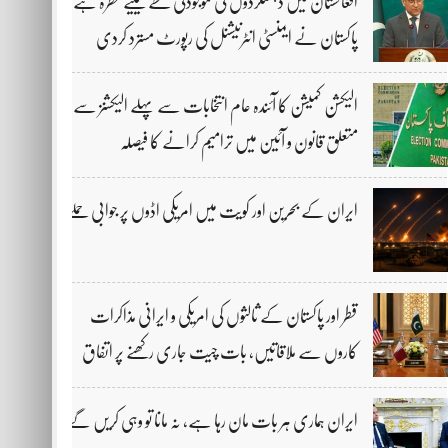
افغانستان میں دہشتگردوں کی موجودگی خطے کیلیے خطرہ ہے،
پاکستان نے ایمنسٹی انٹرنیشنل کی رپورٹ مسترد کردی
الیکشن کمیشن کا آئندہ عام انتخابات سے پہلے الیکشنز سے
متعلق قانون و آئین میں ترامیم کرانے کا فیصلہ
ایران کے بحرین اور کویت میں امریکی اڈوں پر جوابی حملے
قطر اور پاکستان کے ثالثوں کی امریکی و ایرانی مذاکرات
کاروں سے ملاقاتیں، بات چیت جاری رکھنے پر اتفاق
ایران ہماری ہر بات مان رہا ہے، نہ مانا تو وہی کریں گے