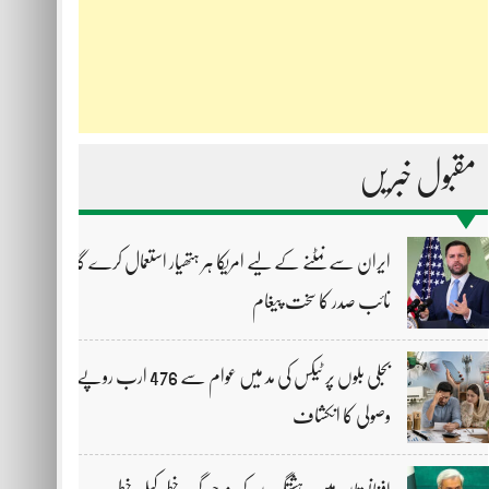
مقبول خبریں
ایران سے نمٹنے کے لیے امریکا ہر ہتھیار استعمال کرے گا،
نائب صدر کا سخت پیغام
بجلی بلوں پر ٹیکس کی مد میں عوام سے 476 ارب روپے
وصولی کا انکشاف