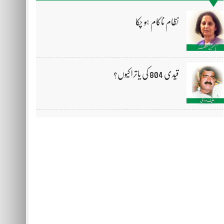
نظام ناکام ہو چکا
قیدی 804 کی یاترا کیوں؟