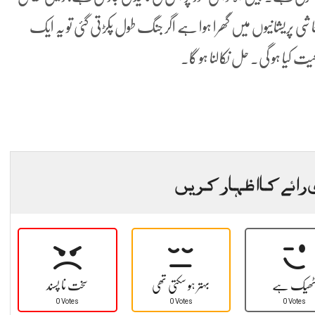
شی پریشانیوں میں گھرا ہوا ہے اگر جنگ طول پکڑتی گئی تو یہ ایک
وعیت کیا ہو گی۔ حل نکالنا ہو گا۔
 رائے کا اظہار کریں
ھیک ہے
بہتر ہو سکتی تھی
سخت نا پسند
0 Votes
0 Votes
0 Votes