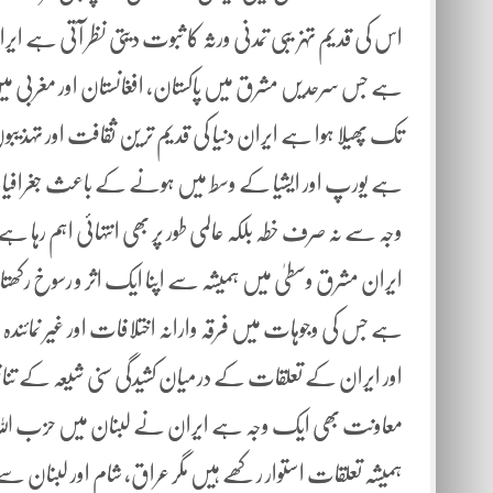
اس کی قدیم تہزیبی تمدنی ورثہ کا ثبوت دیتی نظر آتی ہے ایرا
ہے جس سرحدیں مشرق میں پاکستان، افغانستان اور مغربی میں
تک پھیلا ہوا ہے ایران دنیا کی قدیم ترین ثقافت اور تہذی
ہے یورپ اور ایشیا کے وسط میں ہونے کے باعث جغرافیائی 
وجہ سے نہ صرف خطہ بلکہ عالمی طور پر بھی انتہائی اہم رہا ہ
ایران مشرق وسطیٰ میں ہمیشہ سے اپنا ایک اثر و رسوخ رکھتا
اور ایران کے تعلقات کے درمیان کشیدگی سنی شیعہ کے تناظر
معاونت بھی ایک وجہ ہے ایران نے لبنان میں حزب اللہ ا
ہمیشہ تعلقات استوار رکھے ہیں مگر عراق، شام اور لبنا