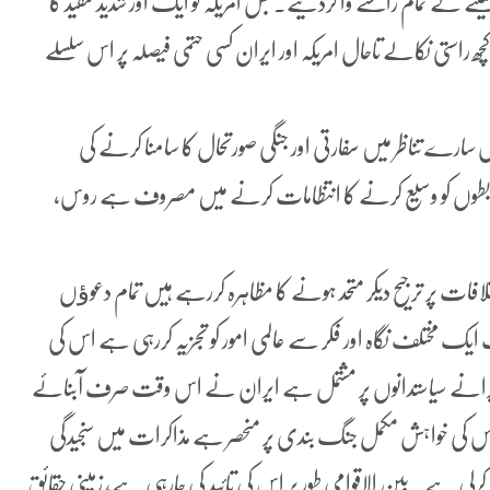
نے کے تمام راستے وا کردیئے۔ جس امریکہ کو ایک اور شدید تنقید کا
 کچھ راستی نکالے تاحال امریکہ اور ایران کسی حتمی فیصلہ پر اس سلسلے
رے تناظر میں سفارتی اور جنگی صورتحال کا سامنا کرنے کی
رابطوں کو وسیع کرنے کا انتظامات کرنے میں مصروف ہے روس،
افات پر ترجیح دیکر متحد ہونے کا مظاہرہ کررہے ہیں تمام دعوﺅں
یک مختلف نگاہ اور فکر سے عالمی امور کو تجزیہ کررہی ہے اس کی
 پرانے سیاستدانوں پر مشتمل ہے ایران نے اس وقت صرف آبنائے
 اس کی خواہش مکمل جنگ بندی پر منحصر ہے مذاکرات میں سنجیدگی
رلی ہے۔ بین الاقوامی طور پر اس کی تائید کی جارہی ہے، زمینی حقائق