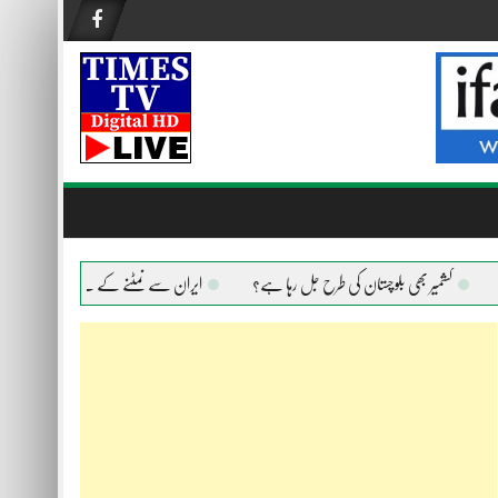
کشمیر بھی بلوچستان کی طرح جل رہا ہے؟
ایران سے نمٹنے کے لیے امریکا ہر ہتھیار اس