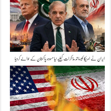
ایران نے امریکا کیساتھ مذاکرات کیلیے نیا مسودہ پاکستان کے حوالے کردیا