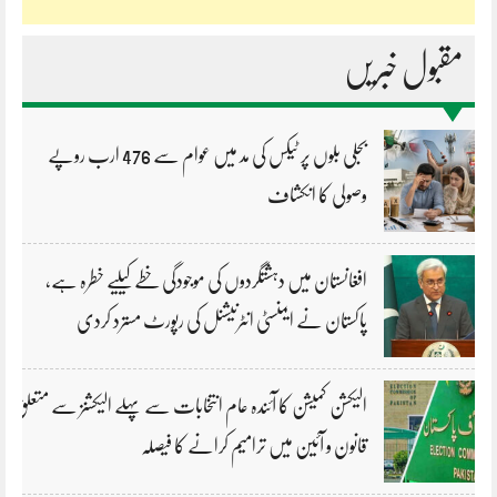
مقبول خبریں
بجلی بلوں پر ٹیکس کی مد میں عوام سے 476 ارب روپے
وصولی کا انکشاف
افغانستان میں دہشتگردوں کی موجودگی خطے کیلیے خطرہ ہے،
پاکستان نے ایمنسٹی انٹرنیشنل کی رپورٹ مسترد کردی
الیکشن کمیشن کا آئندہ عام انتخابات سے پہلے الیکشنز سے متعلق
قانون و آئین میں ترامیم کرانے کا فیصلہ