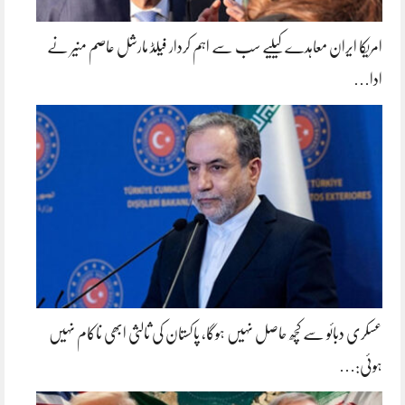
امریکا ایران معاہدے کیلیے سب سے اہم کردار فیلڈ مارشل عاصم منیر نے
ادا…
عسکری دبائو سے کچھ حاصل نہیں ہوگا، پاکستان کی ثالثی ابھی ناکام نہیں
ہوئی:…