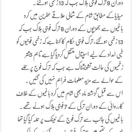
دوران 8 ترک فوجی ہلاک جب کہ 13 زخمی ہوگئے۔
میڈیاکے مطابق شام کے شمالی علاقے عفرین میں کرد
باغیوں سے جھڑپوں کے دوران 8 ترک فوجی ہلاک جب کہ
13 زخمی ہوگئے، ترک فوجی حکام کا کہنا ہے کہ زخمی فوجیوں کو
طبی امداد کے لیے اسپتال منتقل کردیا گیا ہے تاہم بیشتر
زخمیوں کی حالت تشویشناک ہے جب کہ ترک فوج پر حملے
کے حوالے سے مزید معلومات فراہم نہیں کی گئیں۔
اس سے قبل گزشتہ ماہ بھی شام میں کرد باغیوں کے خلاف
کارروائی کے دوران ترکی کے 7 فوجی ہلاک ہوئے تھے۔
باغیوں کی جانب سے ترک فوج کے ٹینک پر حملہ کیا گیا تھا