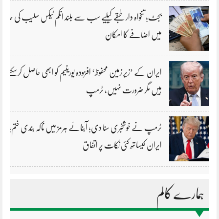
بجٹ؛ تنخواہ دار طبقے کیلیے سب سے بلند انکم ٹیکس سلیب کی حد
میں اضافے کا امکان
ایران کے ’زیر زمین محفوظ‘ افزودہ یورینیم کو ابھی حاصل کرسکتے
ہیں مگر ضرورت نہیں، ٹرمپ
ٹرمپ نے خوشخبری سنا دی؛ آبنائے ہرمز میں ناکہ بندی ختم؛
ایران کیساتھ کئی نکات پر اتفاق
ہمارے کالم