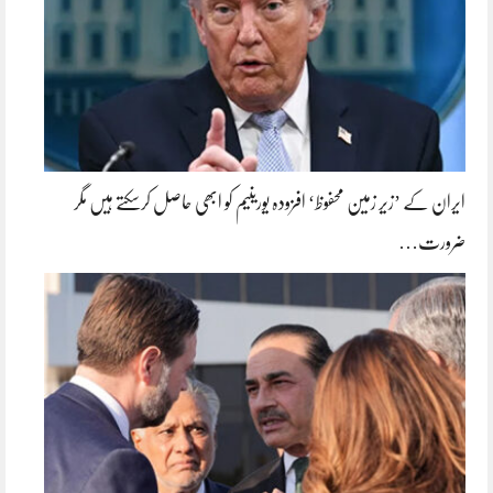
ایران کے ’زیر زمین محفوظ‘ افزودہ یورینیم کو ابھی حاصل کرسکتے ہیں مگر
ضرورت…