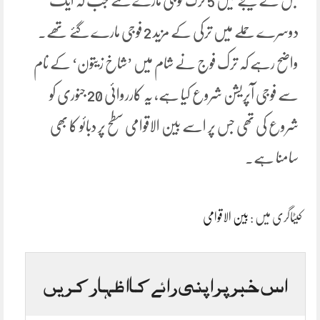
جس کے نتیجے میں 5 ترک فوجی مارے گئے جب کہ ایک
دوسرے حملے میں ترکی کے مزید 2 فوجی مارے گئے تھے۔
واضح رہے کہ ترک فوج نے شام میں ’شاخ زیتون‘ کے نام
سے فوجی آپریشن شروع کیا ہے، یہ کارروائی 20 جنوری کو
شروع کی تھی جس پر اسے بین الاقوامی سطح پر دبائو کا بھی
سامنا ہے۔
کیٹاگری میں :
بین الاقوامی
اس خبر پر اپنی رائے کا اظہار کریں