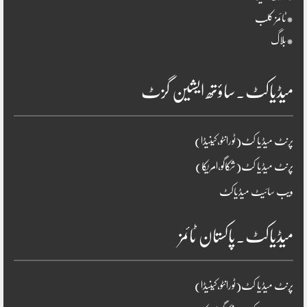
*ٹائمز کلب
*بلاگ
میڈیاکٹ۔ساؤتھ ایشین گزٹ
پرنٹ میڈیا کٹ(ٹورانٹو،کینیڈا)
پرنٹ میڈیا کٹ(شکاگو،امریکا)
ویب سائیٹ میڈیاکٹ
میڈیاکٹ۔پاکستان ٹائمز
پرنٹ میڈیا کٹ(ٹورانٹو،کینیڈا)