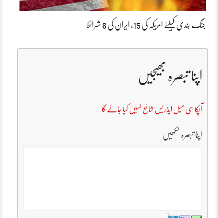
جنگ بندی کیلئے امریکہ کی 15، ایران کی 6 شرائط
اپنا تبصرہ بھیجیں
آپکا ای میل ایڈریس شائع نہیں کیا جائے گا
اپنا تبصرہ لکھیں