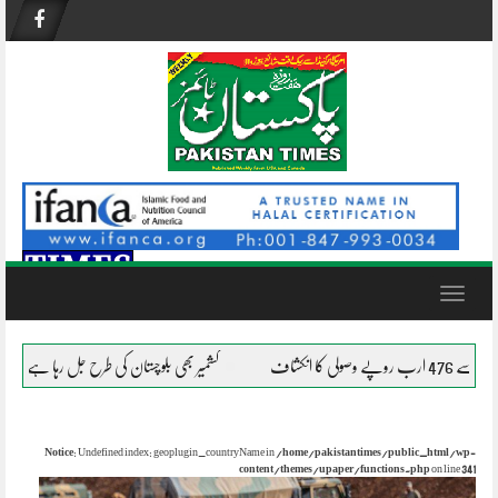
Skip
to
content
Toggle
navigation
کشمیر بھی بلوچستان کی طرح جل رہا ہے؟
افغانستان میں
Notice
: Undefined index: geoplugin_countryName in
/home/pakistantimes/public_html/wp-
content/themes/upaper/functions.php
on line
341