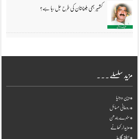
کشمیر بھی بلوچستان کی طرح جل رہا ہے؟
مزید سلسلے۔۔۔
*دین و دنیا
*روحانی مسائل
*سنہرے بندھن
*مزیدار کھانے
*ہیلتھ گائیڈ