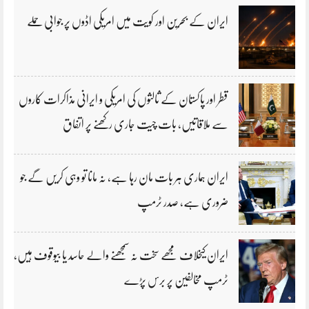
ایران کے بحرین اور کویت میں امریکی اڈوں پر جوابی حملے
قطر اور پاکستان کے ثالثوں کی امریکی و ایرانی مذاکرات کاروں
سے ملاقاتیں، بات چیت جاری رکھنے پر اتفاق
ایران ہماری ہر بات مان رہا ہے، نہ مانا تو وہی کریں گے جو
ضروری ہے، صدر ٹرمپ
ایران کیخلاف مجھے سخت نہ سمجھنے والے حاسد یا بیوقوف ہیں،
ٹرمپ مخالفین پر برس پڑے