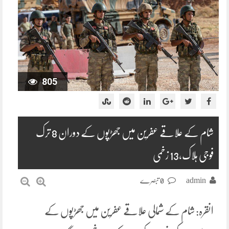
805
شام کے علاقے عفرین میں جھڑپوں کے دوران 8 ترک
فوجی ہلاک،13 زخمی
admin
0 تبصرے
انقرہ: شام کے شمالی علاقے عفرین میں جھڑپوں کے