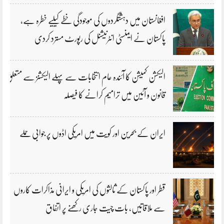
افغانستان میں دہشتگردوں کی موجودگی خطے کیلیے خطرہ ہے،
پاکستان نے ایمنسٹی انٹرنیشنل کی رپورٹ مسترد کردی
الیکشن کمیشن کا آئندہ عام انتخابات سے پہلے الیکشنز سے متعلق
قانون و آئین میں ترامیم کرانے کا فیصلہ
ایران کے بحرین اور کویت میں امریکی اڈوں پر جوابی حملے
قطر اور پاکستان کے ثالثوں کی امریکی و ایرانی مذاکرات کاروں
سے ملاقاتیں، بات چیت جاری رکھنے پر اتفاق