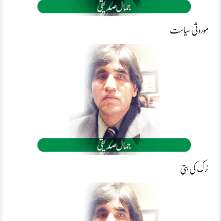
موروثی سیاست
ٹرک کی بتی