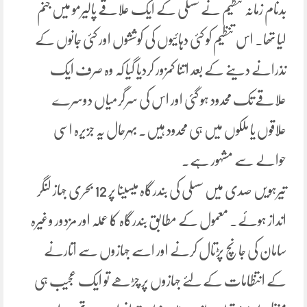
بدنام زمانہ تنظیم نے سسلی کے ایک علاقے پالیرمو میں جنم
لیا تھا۔ اس تنظیم کو کئی دہائیوں کی کوششوں اور کئی جانوں کے
نذرانے دینے کے بعد اتنا کمزور کردیا گیا کہ وہ صرف ایک
علاقے تک محدود ہو گئی اور اس کی سرگرمیاں دوسرے
علاقوں یا ملکوں میں ہی محدود ہیں۔ بہرحال یہ جزیرہ اسی
حوالے سے مشہور ہے۔
تیرہویں صدی میں سسلی کی بندرگاہ میسینا پر 12 بحری جہاز لنگر
انداز ہوئے۔ معمول کے مطابق بندرگاہ کا عملہ اور مزدور وغیرہ
سامان کی جانچ پڑتال کرنے اور اسے جہازوں سے اتارنے
کے انتظامات کے لئے جہازوں پر چڑھے تو ایک عجیب ہی