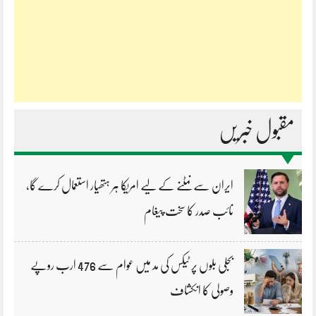
مقبول خبریں
ایران سے نمٹنے کے لیے امریکا ہر ہتھیار استعمال کرے گا،
نائب صدر کا سخت پیغام
بجلی بلوں پر ٹیکس کی مد میں عوام سے 476 ارب روپے
وصولی کا انکشاف