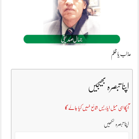
عذاب یا ظلم
اپنا تبصرہ بھیجیں
آپکا ای میل ایڈریس شائع نہیں کیا جائے گا
اپنا تبصرہ لکھیں