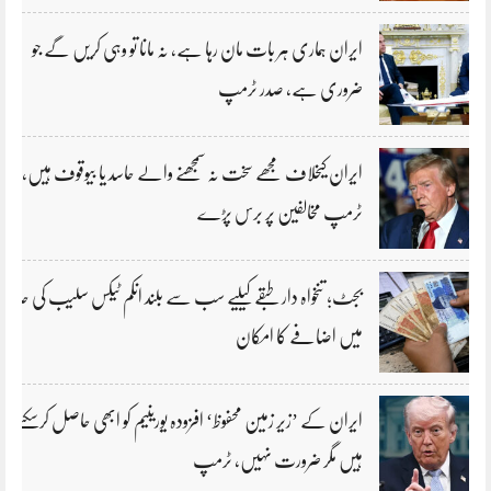
ایران ہماری ہر بات مان رہا ہے، نہ مانا تو وہی کریں گے جو
ضروری ہے، صدر ٹرمپ
ایران کیخلاف مجھے سخت نہ سمجھنے والے حاسد یا بیوقوف ہیں،
ٹرمپ مخالفین پر برس پڑے
بجٹ؛ تنخواہ دار طبقے کیلیے سب سے بلند انکم ٹیکس سلیب کی حد
میں اضافے کا امکان
ایران کے ’زیر زمین محفوظ‘ افزودہ یورینیم کو ابھی حاصل کرسکتے
ہیں مگر ضرورت نہیں، ٹرمپ