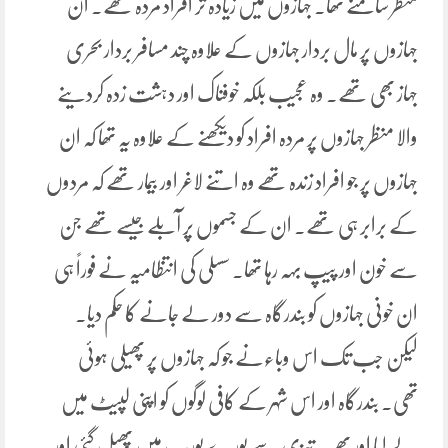
منظر سامنے تھا۔ جہازوں میں زیادہ تر افراد مردہ تھے۔ ان
جہازوں پر مال بردار جہازوں کے علاوہ چند مسافر بردار بحری
جہاز بھی تھے۔ وہ عجیب بلکہ خوفناک اور دہشت زدہ کردینے
والا منظر جہازوں پر مردہ افراد کو دیکھنے کے علاوہ یہ تھا کہ ان
جہازوں پر جو افراد زندہ تھے وہ اتنے لاغر اور بیمار تھے کہ مردوں
کے برابر ہی تھے۔ ان کے جسموں پر آبلے جیسے تھے جن
سے خون اور پیپ بہہ رہا تھا۔ سسلی کی انتظامیہ نے فوراً ہی
ان خونی جہازوں کو بندرگاہ سے دور لے جانے کا حکم دیا۔
لیکن جب تک اس وباءنے جو کہ جہازوں پر پھیلی ہوئی
تھی۔ بندرگاہ اور اس شہر کے کافی لوگوں کو اپنی لپیٹ میں
لے لیا اور پھر یہ تیزی سے پورے یورپ میں پھیل گئی اور