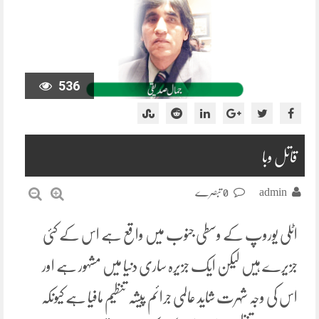
536
قاتل وبا
admin
0 تبصرے
اٹلی یوروپ کے وسطی جنوب میں واقع ہے اس کے کئی
جزیرے ہیں لیکن ایک جزیرہ ساری دنیا میں مشہور ہے اور
اس کی وجہ شہرت شاید عالمی جرائم پیشہ تنظیم مافیا ہے کیونکہ