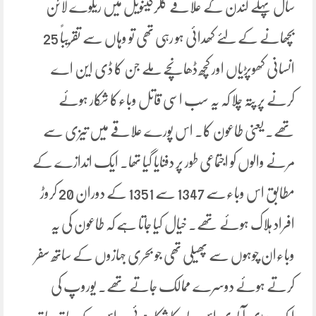
سال پہلے لندن کے علاقے کلرکینویل میں ریلوے لائن
بچھانے کے لئے کھدائی ہو رہی تھی تو وہاں سے تقریباً 25
انسانی کھوپڑیاں اور کچھ ڈھانچے ملے جن کا ڈی این اے
کرنے پر پتہ چلا کہ یہ سب اسی قاتل وباءکا شکار ہوئے
تھے۔ یعنی طاعون کا۔ اس پورے علاقے میں تیزی سے
مرنے والوں کو اجتماعی طور پر دفنایا گیا تھا۔ ایک اندازے کے
مطابق اس وباءسے 1347 سے 1351 کے دوران 20 کروڑ
افراد ہلاک ہوئے تھے۔ خیال کیا جاتا ہے کہ طاعون کی یہ
وباءان چوہوں سے پھیلی تھی جو بحری جہازوں کے ساتھ سفر
کرتے ہوئے دوسرے ممالک جاتے تھے۔ یوروپ کی