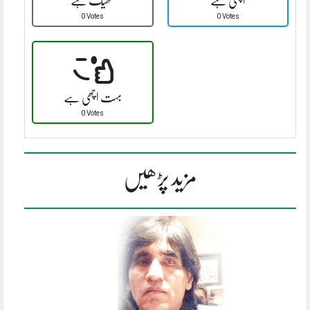
اچھی ہے
ٹھیک ہے
0 Votes
0 Votes
بہت اچھی ہے
0 Votes
مزید پڑھیں