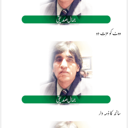
ووٹ کو عزت دو
سانحہ کا ذمہ دار