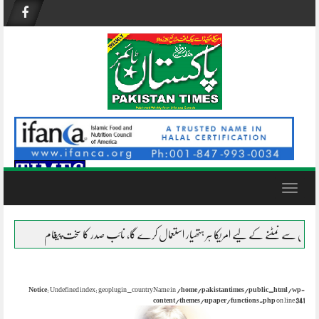
Skip
to
content
Toggle
navigation
 کے لیے امریکا ہر ہتھیار استعمال کرے گا، نائب صدر کا سخت پیغام
نظام ناکام ہو چکا
Notice
: Undefined index: geoplugin_countryName in
/home/pakistantimes/public_html/wp-
content/themes/upaper/functions.php
on line
341