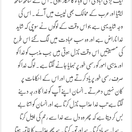
ایک بڑی آبادی اس وباءکا شکار ہوئی۔ اس کے ساتھ ساتھ
ایشیا اور عرب کے ممالک بھی لپیٹ میں آئے۔ اس کی
وجہ شاید یہی ہے جو اس وقت کے لوگوں نے سوچی کہ شاید
خدا ناراض ہے اور وہ سب عبادت میں لگ گئے اس طرح
کی مصیبتیں اس وقت نازل ہوتی ہیں جب مذہب کو خدا کو
اور مذہبی امور کو رسمی طور پر نبھایا جانے لگتا ہے۔ لوگ خدا کو
صرف رسمی طور پر یاد کرتے ہیں اور اس کے احکامات پر
کان نہیں دھرتے۔ انسان اپنے آپ کو خدا کا درجہ دینے
لگتا ہے تب خدا عذاب نازل کرتا ہے اور انسان کو اتنا بے
بس کر دیتا ہے کہ پھر وہ دل سے خدا سے رحم کی اپیل کرتا
ہے اسے یاد کرتا ہے اور توبہ کرتا ہے پھر عذاب کا خاتمہ ہوتا