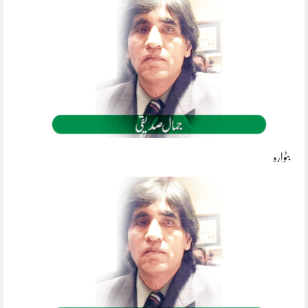
بٹوارہ