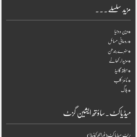
مزید سلسلے۔۔۔
*دین و دنیا
*روحانی مسائل
*سنہرے بندھن
*مزیدار کھانے
*ہیلتھ گائیڈ
*ٹائمز کلب
*بلاگ
میڈیاکٹ۔ساؤتھ ایشین گزٹ
پرنٹ میڈیا کٹ(ٹورانٹو،کینیڈا)