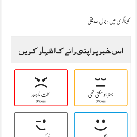
کیٹاگری میں :
جمال صدیقی
اس خبر پر اپنی رائے کا اظہار کریں
بہتر ہو سکتی تھی
سخت نا پسند
0 Votes
0 Votes