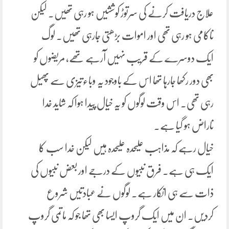
علاج دریافت کرنے کی سرتوڑ کوششیں ہو رہی تھیں۔ لیکن
ناکامی ہو رہی تھی اور اموات بڑھتی جارہی تھیں۔ لوگ
ایک دوسرے کے قریب نہیں آرہے تھے، مریضوں کو
بھی دور رکھا جارہا تھا اس کے باوجود یہ وباءتیزی سے پھیل
رہی تھی۔ اس وقت لوگوں کو یہ خیال پیدا ہوا کہ شاید خدا
ناراض ہو گیا ہے۔
خیال رہے کہ مذاہب علیحدہ علیحدہ ہیں لیکن خدا سب کا
ایک ہی ہے۔ فرق نبیوں کے درجے اور بعض نبیوں کی
ذات سے ہی انکار ہے۔ لوگوں نے عبادتیں شروع
کردیں۔ ان میں ایک گروپ ایسا بھی تھا جو کہ ماتمی گروپ