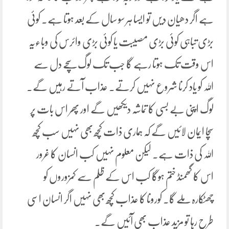
ہے اگر دھیان دیں تو ایسا ہر سو سال کے بعد ہوتا ہے۔ کوئی
بڑی تباہی کوئی بڑی مصیبت یا کوئی بڑی وائرس کی وباءیہ
اس وقت تک ہوتا رہے گا جب تک لوگ سچے دل سے
اللہ کو یاد کرنا شروع نہیں کرتے۔ عذاب آتے رہیں گے۔
لوگ اپنی بے بسی کا تماشہ دیکھیں گے اور پھر اس بات پر
سچا ایمان لائیں گے کہ ہماری ذات کچھ بھی نہیں سب کچھ
اللہ کی ذات ہے۔ لیکن معلوم نہیں کب انسان کا غرور
اس کا گھمنڈ ختم ہوگا کب اس کے ظلم سے کمزوروں کو
چھٹکارہ ملے گا۔ کورونا کا عذاب کچھ بھی نہیں اگر انسان اسی
طرح رہا تو مزید عذاب بھی آئیں گے۔