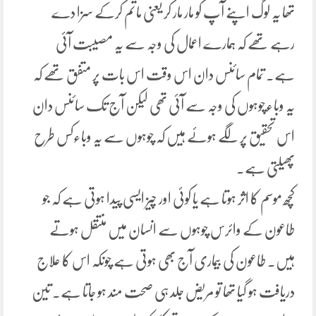
تھا یہ لوگ اپنے آپ کو مار مار کر یعنی ماتم کرکے سزا دے
رہے تھے کہ ہمارے اعمال کی وجہ سے یہ مصیبت آئی
ہے۔ تمام سائنس دان اس وقت اس بات پر متفق تھے کہ
یہ وباءچوہوں کی وجہ سے آئی تھی لیکن آج تک سائنس دان
اس تحقیق پر لگے ہوئے ہیں کہ چوہوں سے یہ وباءکس طرح
پھیلتی ہے۔
کچھ موسم کا اثر ہوتا ہے یا کوئی اور چیز ایسی پیدا ہوتی ہے کہ جو
طاعون کے وائرس چوہوں سے انسان میں منتقل ہوتے
ہیں۔ طاعون کی بیماری آج بھی ہوتی ہے چونکہ اس کا علاج
دریافت ہو گیا تھا تو مریض جلد ہی صحت مند ہو جاتا ہے۔ تین