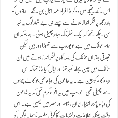
اس کے نتیجے میں دو کروڑ افراد لقمہ اجل بن گئے۔ جہازوں کو
بندرگاہ پر لنگر انداز ہونے سے پہلے ہی بے شمار لوگ یہ خبر
سن چکے تھے کہ ایک خطرناک وباءپھیلی ہوئی ہے جو کہ ان
تمام ممالک میں ہے جو یوروپ سے تھوڑا دور ہیں لیکن
تجارتی جہاز ان ممالک کی بندرگاہ پر لنگر انداز ہوتے ہیں ان
ممالک میں چین پہلے نمبر تھا اور خیال کیا جاتا تھا کہ اس
وباءکا مرکز چین ہے۔ یہ طاعون کی وباءتھی جو کالے چوہوں
سے پھیلی تھی۔ یوروپ میں یہ افواءگرم تھی کہ یہ طاعون
کی وباءچائنا، انڈیا، ایران، شام اور مصر میں پھیلی ہے۔ اس
وقت چونکہ اطلاعات و نشریات کا کوئی سلسلہ نا تھا۔ لوگوں کو