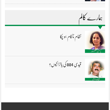
ہمارے کالم
نظام ناکام ہو چکا
قیدی 804 کی یاترا کیوں؟