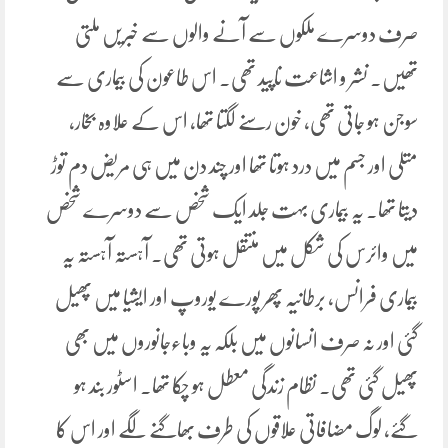
صرف دوسرے ملکوں سے آنے والوں سے خبریں ملتی
تھیں۔ نشر و اشاعت ناپید تھی۔ اس طاعون کی بیماری سے
سوجن ہو جاتی تھی، خون رسنے لگتا تھا، اس کے علاوہ بخار،
متلی اور جسم میں درد ہوتا تھا اور چند دن میں ہی مریض دم توڑ
دیتا تھا۔ یہ بیماری بہت جلد ایک شخص سے دوسرے شخص
میں وائرس کی شکل میں منتقل ہوتی تھی۔ آہستہ آہستہ یہ
بیماری فرانس، برطانیہ پھر پورے یوروپ اور ایشیا میں پھیل
گئی اور نہ صرف انسانوں میں بلکہ یہ وباءجانوروں میں بھی
پھیل گئی تھی۔ نظام زندگی معطل ہو چکا تھا۔ اسٹور بند ہو
گئے، لوگ مضافاتی علاقوں کی طرف بھاگنے لگے اور اس کا