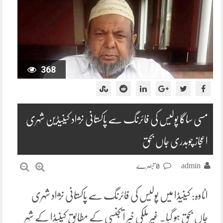
368
مسی ساگا پولیس کی فائرنگ سے پاکستانی نژاد کینیڈین شہری
اعجاز چوہدری جاں بحق
admin
0 تبصرے
اٹاوہ: کینیڈا میں پولیس کی فائرنگ سے پاکستانی نژاد شہری
جاں بحق ہو گیا۔ غیر ملکی خبر ایجنسی کے مطابق کینیڈا کے شہر