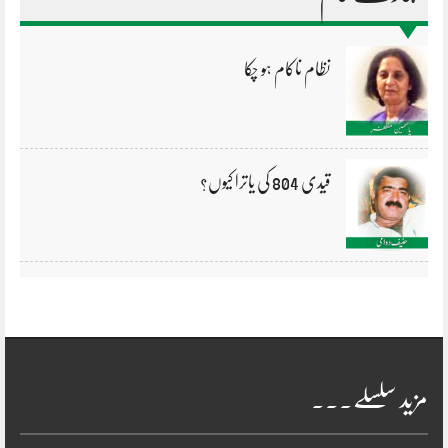
نظام ناکام ہو چکا
قیدی 804 کی یاترا کیوں؟
مزید سلسلے۔۔۔