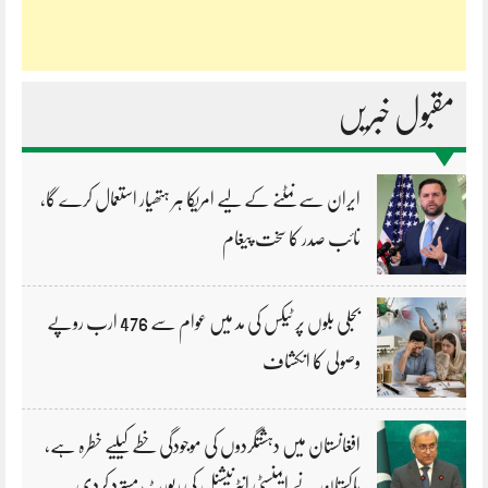
مقبول خبریں
ایران سے نمٹنے کے لیے امریکا ہر ہتھیار استعمال کرے گا،
نائب صدر کا سخت پیغام
بجلی بلوں پر ٹیکس کی مد میں عوام سے 476 ارب روپے
وصولی کا انکشاف
افغانستان میں دہشتگردوں کی موجودگی خطے کیلیے خطرہ ہے،
پاکستان نے ایمنسٹی انٹرنیشنل کی رپورٹ مسترد کردی