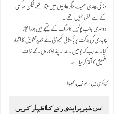
دماغی بیماری سمیت دیگر بیماریوں میں مبتلا تھے لیکن وہ کسی
کے لیے خطرہ نہیں تھے۔
دوسری جانب پولیس فائرنگ کے نتیجے میں بعد اعجاز
چوہدری کی ہلاکت پر پاکستانی کمیونٹی نے شدید تشویش کا اظہار
کیا ہے جب کہ پولیس نے اپنے اہلکاروں کے خلاف
تفتیش کا آغازکر دیا ہے۔
کیٹاگری میں :
اہم خبریں
،
کینیڈا
اس خبر پر اپنی رائے کا اظہار کریں