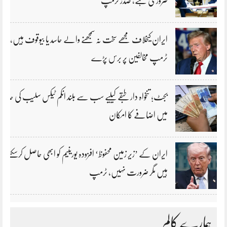
ضروری ہے، صدر ٹرمپ
ایران کیخلاف مجھے سخت نہ سمجھنے والے حاسد یا بیوقوف ہیں،
ٹرمپ مخالفین پر برس پڑے
بجٹ؛ تنخواہ دار طبقے کیلیے سب سے بلند انکم ٹیکس سلیب کی حد
میں اضافے کا امکان
ایران کے ’زیر زمین محفوظ‘ افزودہ یورینیم کو ابھی حاصل کرسکتے
ہیں مگر ضرورت نہیں، ٹرمپ
ہمارے کالم