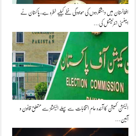
افغانستان میں دہشتگردوں کی موجودگی خطے کیلیے خطرہ ہے، پاکستان نے
ایمنسٹی انٹرنیشنل کی…
الیکشن کمیشن کا آئندہ عام انتخابات سے پہلے الیکشنز سے متعلق قانون و
آئین…