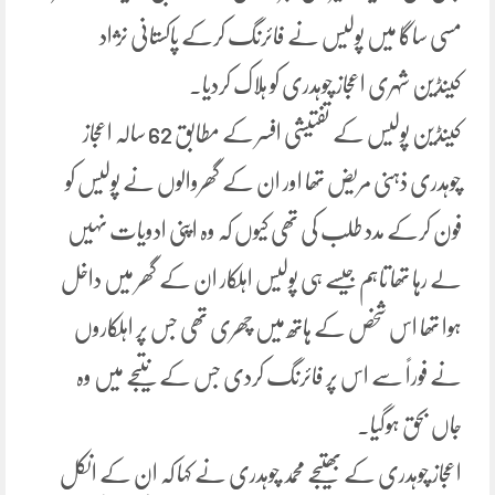
مسی ساگا میں پولیس نے فائرنگ کرکے پاکستانی نژاد
کینڈین شہری اعجاز چوہدری کو ہلاک کردیا۔
کینڈین پولیس کے تفتیشی افسر کے مطابق 62 سالہ اعجاز
چوہدری ذہنی مریض تھا اور ان کے گھروالوں نے پولیس کو
فون کرکے مدد طلب کی تھی کیوں کہ وہ اپنی ادویات نہیں
لے رہا تھا تاہم جیسے ہی پولیس اہلکار ان کے گھر میں داخل
ہوا تھا اس شخص کے ہاتھ میں چھری تھی جس پر اہلکاروں
نے فوراً سے اس پر فائرنگ کردی جس کے نتیجے میں وہ
جاں بحق ہوگیا۔
اعجاز چوہدری کے بھتیجے محمد چوہدری نے کہا کہ ان کے انکل