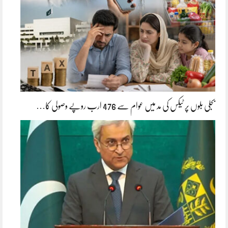
بجلی بلوں پر ٹیکس کی مد میں عوام سے 476 ارب روپے وصولی کا…