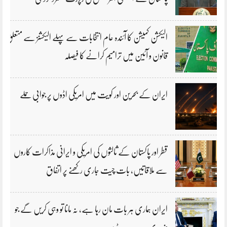
الیکشن کمیشن کا آئندہ عام انتخابات سے پہلے الیکشنز سے متعلق
قانون و آئین میں ترامیم کرانے کا فیصلہ
ایران کے بحرین اور کویت میں امریکی اڈوں پر جوابی حملے
قطر اور پاکستان کے ثالثوں کی امریکی و ایرانی مذاکرات کاروں
سے ملاقاتیں، بات چیت جاری رکھنے پر اتفاق
ایران ہماری ہر بات مان رہا ہے، نہ مانا تو وہی کریں گے جو