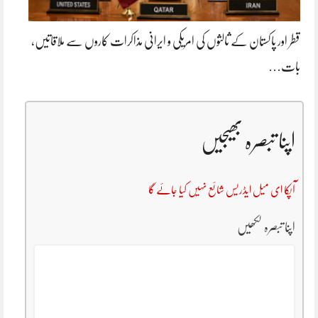
قطر اور پاکستان کے ثالثوں کی امریکی و ایرانی مذاکرات کاروں سے ملاقاتیں،
بات…
اپنا تبصرہ بھیجیں
آپکا ای میل ایڈریس شائع نہیں کیا جائے گا
اپنا تبصرہ لکھیں