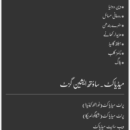
*دین و دنیا
*روحانی مسائل
*سنہرے بندھن
*مزیدار کھانے
*ہیلتھ گائیڈ
*ٹائمز کلب
*بلاگ
میڈیاکٹ۔ساؤتھ ایشین گزٹ
پرنٹ میڈیا کٹ(ٹورانٹو،کینیڈا)
پرنٹ میڈیا کٹ(شکاگو،امریکا)
ویب سائیٹ میڈیاکٹ