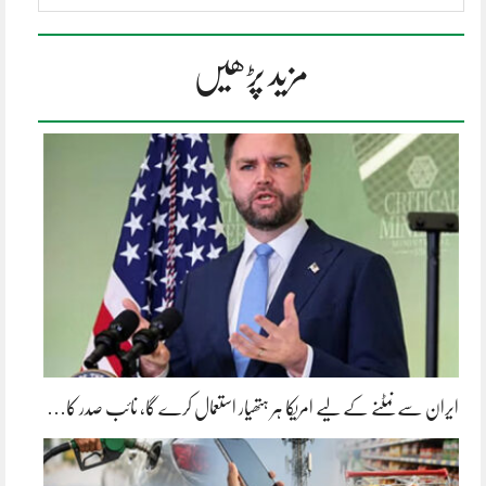
مزید پڑھیں
ایران سے نمٹنے کے لیے امریکا ہر ہتھیار استعمال کرے گا، نائب صدر کا…