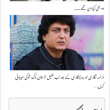
وہ بھی کیا دن تھے۔۔۔
ڈرامہ نگاری اور ہدایتکاری کے بعد اب خلیل الرحمان ٹاک شو کی میزبانی
کریں…