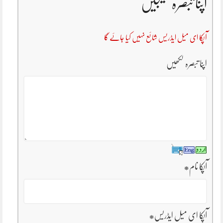
اپنا تبصرہ بھیجیں
آپکا ای میل ایڈریس شائع نہیں کیا جائے گا
اپنا تبصرہ لکھیں
آپکا نام
*
آپکا ای میل ایڈریس
*