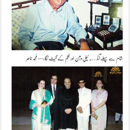
شام سے پہلے آنا…. ٹیلی وژن اور فلم کے گیت نگار— مُحمد نَاصِر