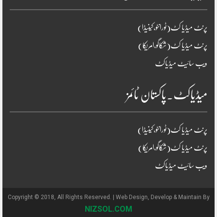
پرنٹ میڈیا کٹ(ٹورانٹو،کینیڈا)
پرنٹ میڈیا کٹ(شکاگو،امریکا)
ویب سائیٹ میڈیاکٹ
میڈیاکٹ۔پاکستان ٹائمز
پرنٹ میڈیا کٹ(ٹورانٹو،کینیڈا)
پرنٹ میڈیا کٹ(شکاگو،امریکا)
ویب سائیٹ میڈیاکٹ
Copyright © 2018, All Rights Reserved. | Web Design, Develop & Maintain By
NIZSOL.COM