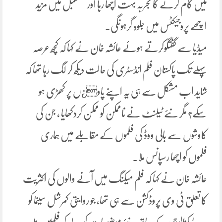
میں کام کرنے کا تجربہ بہت اچھا رہا اورمستقبل میں مزید
اچھے پروجیکٹس میں جلوہ گرہونگی۔
میڈیا سے گفتگوکرتے ہوئے عائشہ خان نے کہا کہ کچھ عرصہ
پہلے تک پاکستان فلم انڈسٹری کی حالت دیکھ کر لگ رہا تھا کہ
شاید اب مشکل سے ہی یہ اپنے پاو¿ں پر کھڑی ہو
سکے؟ مگر نئے ٹیلنٹ نے ناممکن کو ممکن کردکھایا ، جن کی
کاوشوں سے بالی ووڈ کی فلموں کے مقابلے میں ہماری
فلموں کو اچھا رسپانس ملا۔
عائشہ خان نے کہا کہ فلم میکنگ میں آنے والوں کی اکثریت
کا تعلق ٹی وی پروڈکشن سے ہی تھا، جو روایتی کمرشل سینما کو