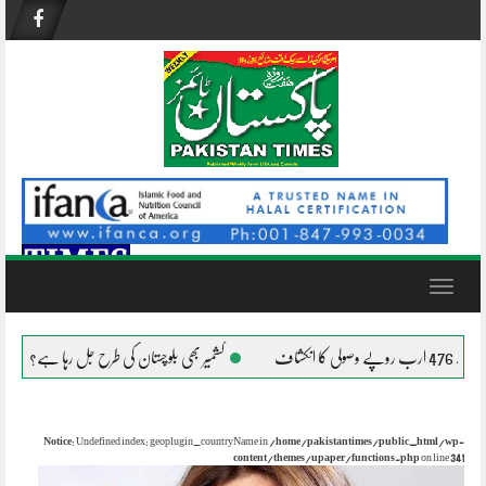
Skip
to
content
Toggle
navigation
کشمیر بھی بلوچستان کی طرح جل رہا ہے؟
افغانستان میں د
Notice
: Undefined index: geoplugin_countryName in
/home/pakistantimes/public_html/wp-
content/themes/upaper/functions.php
on line
341