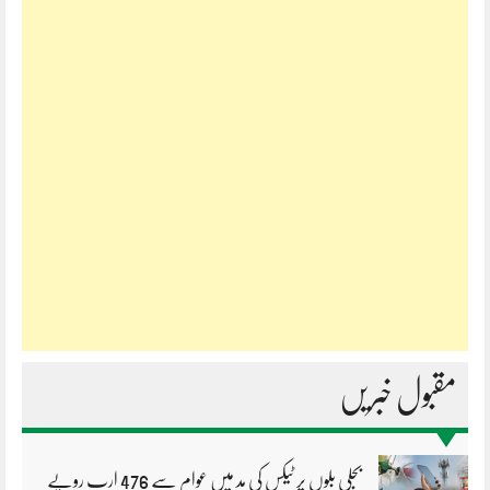
مقبول خبریں
بجلی بلوں پر ٹیکس کی مد میں عوام سے 476 ارب روپے