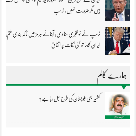
ہیں مگر ضرورت نہیں، ٹرمپ
ٹرمپ نے خوشخبری سنا دی؛ آبنائے ہرمز میں ناکہ بندی ختم؛
ایران کیساتھ کئی نکات پر اتفاق
ہمارے کالم
کشمیر بھی بلوچستان کی طرح جل رہا ہے؟