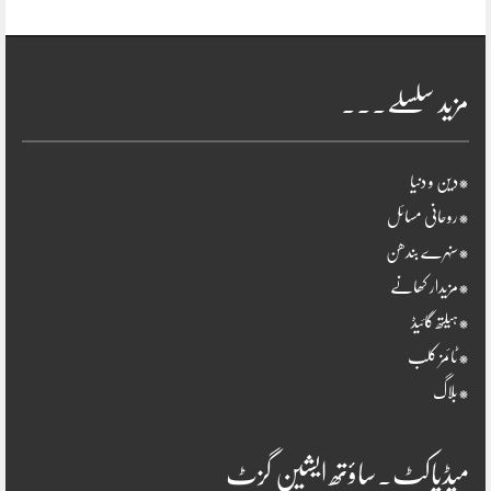
مزید سلسلے۔۔۔
*دین و دنیا
*روحانی مسائل
*سنہرے بندھن
*مزیدار کھانے
*ہیلتھ گائیڈ
*ٹائمز کلب
*بلاگ
میڈیاکٹ۔ساؤتھ ایشین گزٹ