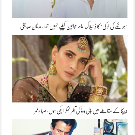
’دو ٹکے کی لڑکی‘ کا ڈائیلاگ عام خواتین کیلیے نہیں تھا ، عدنان صدیقی
دپیکا کے مقابلے میں بالی ووڈ کی آفر ٹھکرا چکی ہوں: صباءقمر