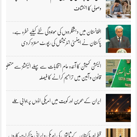
وصولی کا انکشاف
افغانستان میں دہشتگردوں کی موجودگی خطے کیلیے خطرہ ہے،
پاکستان نے ایمنسٹی انٹرنیشنل کی رپورٹ مسترد کردی
الیکشن کمیشن کا آئندہ عام انتخابات سے پہلے الیکشنز سے متعلق
قانون و آئین میں ترامیم کرانے کا فیصلہ
ایران کے بحرین اور کویت میں امریکی اڈوں پر جوابی حملے
قطر اور پاکستان کے ثالثوں کی امریکی و ایرانی مذاکرات کاروں