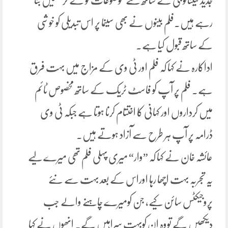
جدید ٹیکنالوجی کے ساتھ نئے موضوعات کو لے کر فلمیں بنا
رہے ہیں۔فلم بینوں نے بھی سینما پر اس تبدیلی کو خوشی
کے ساتھ قبول کیا ہے۔
اداکارہ نے کہا کہ فلم اور ٹی وی کے مزاج میں بہت فرق
ہے۔ فلم پر آپ کو فاسٹ ٹریک کے ساتھ مخصوص ٹائم
میں کرداروں اور کہانی کا اختتام کرنا ہوتا ہے جبکہ ٹی وی
ڈرامہ پر آپ ہر طرح سے آزاد ہوتے ہیں۔
عائشہ خان نے کہا کہ ”وار“ میری پہلی فلم تھی میرے لیے
یہ تجربہ بہت اچھا رہا اوراس کے بعد بہت سے نئے
پروجیکٹس سائن کیے، جن کومیرے چاہنے والے جب
دیکھیں گے تووہ ان کوبہت سراہیں گے۔ انھوں نے کہا