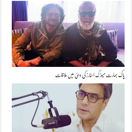
پاک بھارت میوزک اسٹارز کی دبئی میں ملاقات