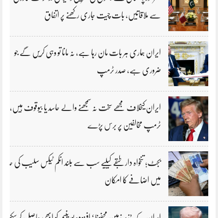
سے ملاقاتیں، بات چیت جاری رکھنے پر اتفاق
ایران ہماری ہر بات مان رہا ہے، نہ مانا تو وہی کریں گے جو
ضروری ہے، صدر ٹرمپ
ایران کیخلاف مجھے سخت نہ سمجھنے والے حاسد یا بیوقوف ہیں،
ٹرمپ مخالفین پر برس پڑے
بجٹ؛ تنخواہ دار طبقے کیلیے سب سے بلند انکم ٹیکس سلیب کی حد
میں اضافے کا امکان
ایران کے ’زیر زمین محفوظ‘ افزودہ یورینیم کو ابھی حاصل کرسکتے