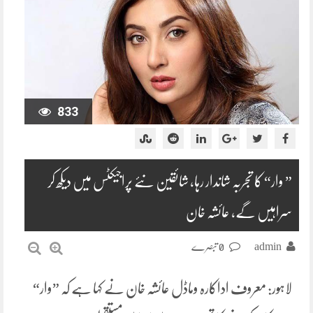
833
” وار“ کا تجربہ شاندار رہا، شائقین نئے پراجیکٹس میں دیکھ کر
سراہیں گے، عائشہ خان
admin
0 تبصرے
لاہور: معروف اداکارہ وماڈل عائشہ خان نے کہا ہے کہ ”وار“