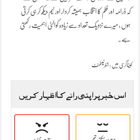
کہ ڈرامہ اور فلم کا انتخاب ہمیشہ کردار اور ٹیم دیکھ کر ہی کرتی
ہوں ، میرے نزدیک تعداد سے زیادہ کوالٹی اہمیت رکھتی
ہے۔
کیٹاگری میں :
انٹرٹینمنٹ
اس خبر پر اپنی رائے کا اظہار کریں
بہتر ہو سکتی تھی
سخت نا پسند