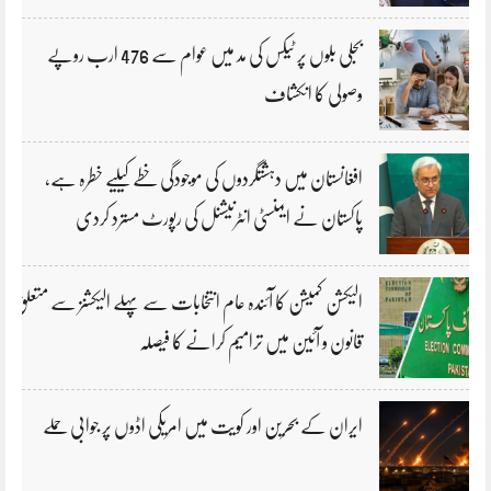
بجلی بلوں پر ٹیکس کی مد میں عوام سے 476 ارب روپے
وصولی کا انکشاف
افغانستان میں دہشتگردوں کی موجودگی خطے کیلیے خطرہ ہے،
پاکستان نے ایمنسٹی انٹرنیشنل کی رپورٹ مسترد کردی
الیکشن کمیشن کا آئندہ عام انتخابات سے پہلے الیکشنز سے متعلق
قانون و آئین میں ترامیم کرانے کا فیصلہ
ایران کے بحرین اور کویت میں امریکی اڈوں پر جوابی حملے