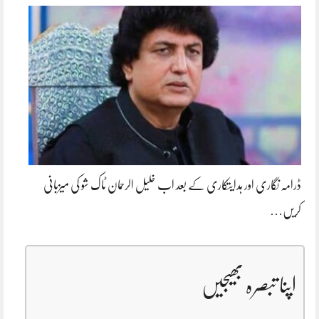
ڈرامہ نگاری اور ہدایتکاری کے بعد اب خلیل الرحمان ٹاک شو کی میزبانی
کریں…
اپنا تبصرہ بھیجیں