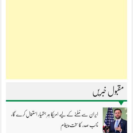
مقبول خبریں
ایران سے نمٹنے کے لیے امریکا ہر ہتھیار استعمال کرے گا،
نائب صدر کا سخت پیغام