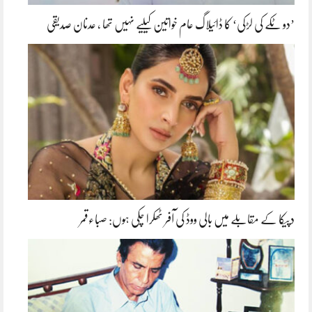
’دو ٹکے کی لڑکی‘ کا ڈائیلاگ عام خواتین کیلیے نہیں تھا ، عدنان صدیقی
دپیکا کے مقابلے میں بالی ووڈ کی آفر ٹھکرا چکی ہوں: صباءقمر