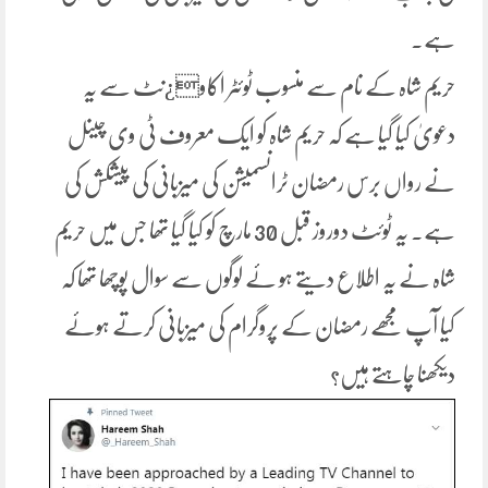
ہے۔
حریم شاہ کے نام سے منسوب ٹوئٹر اکاو¿نٹ سے یہ
دعویٰ کیا گیا ہے کہ حریم شاہ کو ایک معروف ٹی وی چینل
نے رواں برس رمضان ٹرانسمیشن کی میزبانی کی پیشکش کی
ہے۔ یہ ٹوئٹ دوروز قبل 30 مارچ کو کیا گیا تھا جس میں حریم
شاہ نے یہ اطلاع دیتے ہو ئے لوگوں سے سوال پوچھا تھا کہ
کیا آپ مجھے رمضان کے پروگرام کی میزبانی کرتے ہوئے
دیکھنا چاہتے ہیں؟