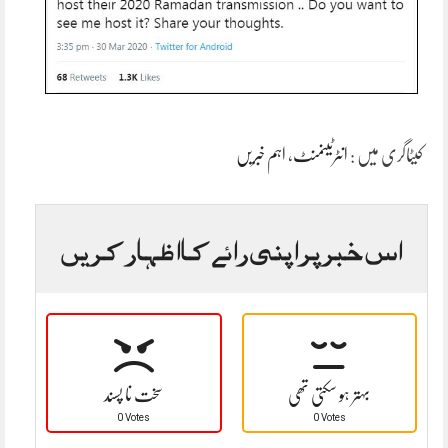
کیٹاگری میں :
انٹرٹینمنٹ
،
اہم خبریں
اس خبر پر اپنی رائے کا اظہار کریں
بہتر ہو سکتی تھی
سخت نا پسند
0 Votes
0 Votes