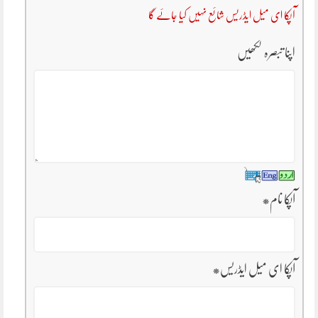
آپکا ای میل ایڈریس شائع نہیں کیا جائے گا
اپنا تبصرہ لکھیں
آپکا نام
*
آپکا ای میل ایڈریس
*