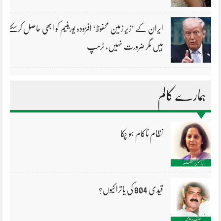
ایران کے ’زیر زمین محفوظ‘ افزودہ یورینیم کو ابھی حاصل کرسکتے
ہیں مگر ضرورت نہیں، ٹرمپ
ہمارے کالم
نظام ناکام ہو چکا
قیدی 804 کی یاترا کیوں؟