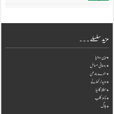
مزید سلسلے۔۔۔
*دین و دنیا
*روحانی مسائل
*سنہرے بندھن
*مزیدار کھانے
*ہیلتھ گائیڈ
*ٹائمز کلب
*بلاگ