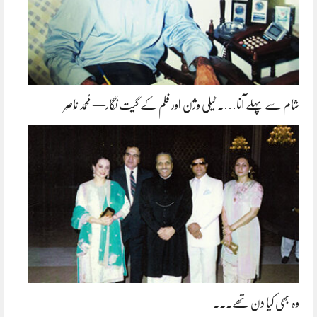
شام سے پہلے آنا…. ٹیلی وژن اور فلم کے گیت نگار— مُحمد نَاصِر
وہ بھی کیا دن تھے۔۔۔