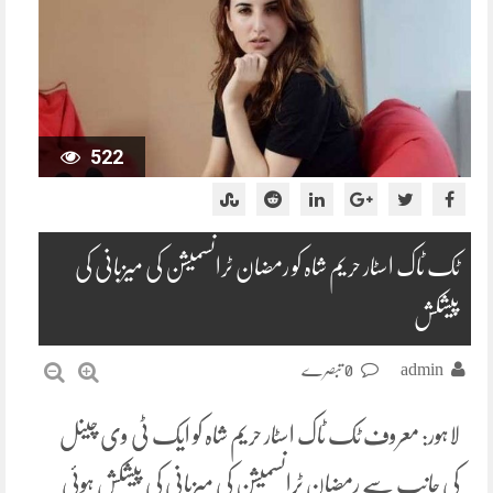
522
ٹک ٹاک اسٹار حریم شاہ کو رمضان ٹرانسمیشن کی میزبانی کی
پیشکش
admin
0 تبصرے
لاہور: معروف ٹک ٹاک اسٹار حریم شاہ کو ایک ٹی وی چینل
کی جانب سے رمضان ٹرانسمیشن کی میزبانی کی پیشکش ہوئی