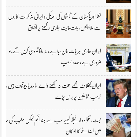
قطر اور پاکستان کے ثالثوں کی امریکی و ایرانی مذاکرات کاروں
سے ملاقاتیں، بات چیت جاری رکھنے پر اتفاق
ایران ہماری ہر بات مان رہا ہے، نہ مانا تو وہی کریں گے جو
ضروری ہے، صدر ٹرمپ
ایران کیخلاف مجھے سخت نہ سمجھنے والے حاسد یا بیوقوف ہیں،
ٹرمپ مخالفین پر برس پڑے
بجٹ؛ تنخواہ دار طبقے کیلیے سب سے بلند انکم ٹیکس سلیب کی حد
میں اضافے کا امکان