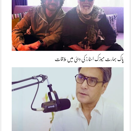
پاک بھارت میوزک اسٹارز کی دبئی میں ملاقات