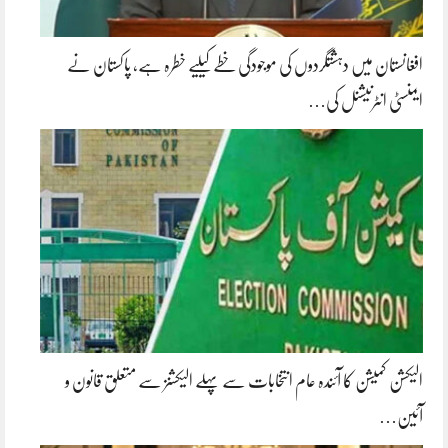
افغانستان میں دہشتگردوں کی موجودگی خطے کیلیے خطرہ ہے، پاکستان نے
ایمنسٹی انٹرنیشنل کی…
الیکشن کمیشن کا آئندہ عام انتخابات سے پہلے الیکشنز سے متعلق قانون و
آئین…