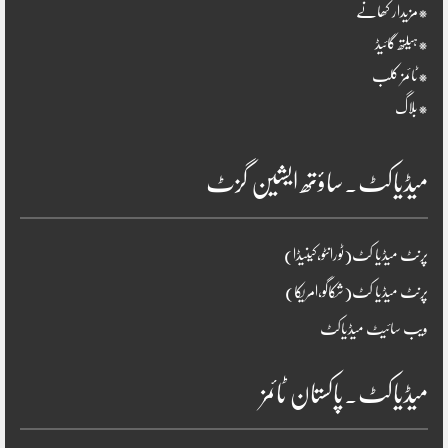
*مزیدار کھانے
*ہیلتھ گائیڈ
*ٹائمز کلب
*بلاگ
میڈیاکٹ۔ساؤتھ ایشین گزٹ
پرنٹ میڈیا کٹ(ٹورانٹو،کینیڈا)
پرنٹ میڈیا کٹ(شکاگو،امریکا)
ویب سائیٹ میڈیاکٹ
میڈیاکٹ۔پاکستان ٹائمز