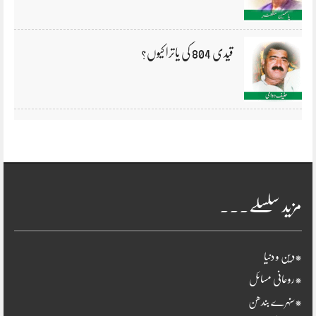
قیدی 804 کی یاترا کیوں؟
مزید سلسلے۔۔۔
*دین و دنیا
*روحانی مسائل
*سنہرے بندھن