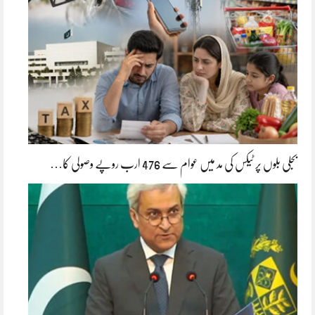
بجلی بلوں پر ٹیکس کی مد میں عوام سے 476 ارب روپے وصولی کا…