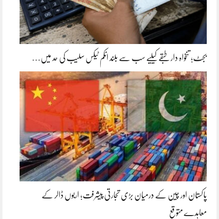
بجٹ؛ تنخواہ دار طبقے کیلیے سب سے بلند انکم ٹیکس سلیب کی حد میں…
پاکستان اور چین کے درمیان بڑی تجارتی پیشرفت؛ اربوں ڈالر کے
معاہدے متوقع