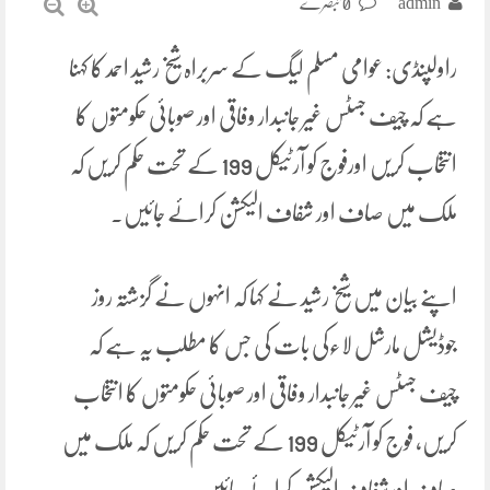
admin
0 تبصرے
راولپنڈی: عوامی مسلم لیگ کے سربراہ شیخ رشید احمد کا کہنا
ہے کہ چیف جسٹس غیر جانبدار وفاقی اور صوبائی حکومتوں کا
انتخاب کریں اورفوج کو آرٹیکل 199 کے تحت حکم کریں کہ
ملک میں صاف اور شفاف الیکشن کرائے جائیں۔
اپنے بیان میں شیخ رشید نے کہا کہ انہوں نے گزشتہ روز
جوڈیشل مارشل لاءکی بات کی جس کا مطلب یہ ہے کہ
چیف جسٹس غیر جانبدار وفاقی اور صوبائی حکومتوں کا انتخاب
کریں، فوج کو آرٹیکل 199 کے تحت حکم کریں کہ ملک میں
صاف اورشفاف الیکشن کرائے جائیں۔