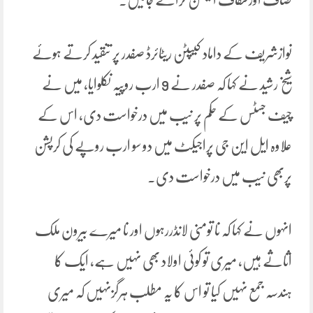
نوازشریف کے داماد کیپٹن ریٹائرڈ صفدر پر تنقید کرتے ہوئے
شیخ رشید نے کہا کہ صفدر نے 9 ارب روپیہ نکلوایا، میں نے
چیف جسٹس کے حکم پر نیب میں درخواست دی، اس کے
علاوہ ایل این جی پراجیکٹ میں دو سو ارب روپے کی کرپشن
پربھی نیب میں درخواست دی۔
انہوں نے کہا کہ نا تومنی لانڈررہوں اور نا میرے بیرون ملک
اثاثے ہیں، میری تو کوئی اولاد بھی نہیں ہے، ایک کا
ہندسہ جمع نہیں کیا تو اس کا یہ مطلب ہرگزنہیں کہ میری