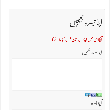
اپنا تبصرہ بھیجیں
آپکا ای میل ایڈریس شائع نہیں کیا جائے گا
اپنا تبصرہ لکھیں
آپکا نام
*