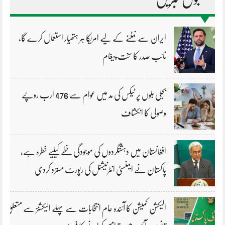
ایران سے نمٹنے کے لیے امریکا ہر ہتھیار استعمال کرے گا،
نائب صدر کا سخت پیغام
بجلی بلوں پر ٹیکس کی مد میں عوام سے 476 ارب روپے
وصولی کا انکشاف
افغانستان میں دہشتگردوں کی موجودگی خطے کیلیے خطرہ ہے،
پاکستان نے ایمنسٹی انٹرنیشنل کی رپورٹ مسترد کردی
الیکشن کمیشن کا آئندہ عام انتخابات سے پہلے الیکشنز سے متعلق