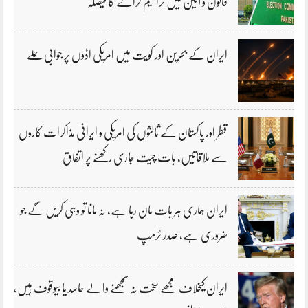
قانون و آئین میں ترامیم کرانے کا فیصلہ
ایران کے بحرین اور کویت میں امریکی اڈوں پر جوابی حملے
قطر اور پاکستان کے ثالثوں کی امریکی و ایرانی مذاکرات کاروں
سے ملاقاتیں، بات چیت جاری رکھنے پر اتفاق
ایران ہماری ہر بات مان رہا ہے، نہ مانا تو وہی کریں گے جو
ضروری ہے، صدر ٹرمپ
ایران کیخلاف مجھے سخت نہ سمجھنے والے حاسد یا بیوقوف ہیں،