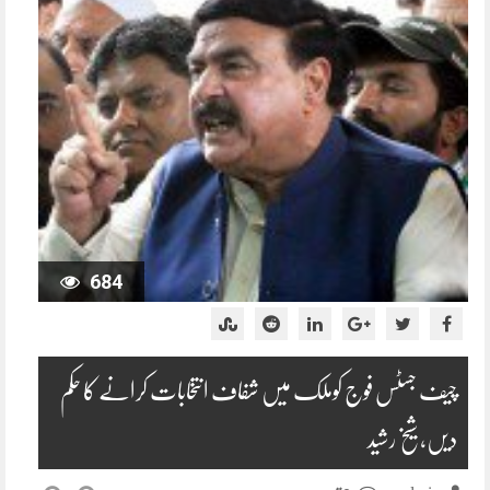
684
چیف جسٹس فوج کوملک میں شفاف انتخابات کرانے کا حکم
دیں، شیخ رشید