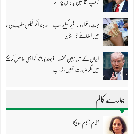
ٹرمپ مخالفین پر برس پڑے
بجٹ؛ تنخواہ دار طبقے کیلیے سب سے بلند انکم ٹیکس سلیب کی حد
میں اضافے کا امکان
ایران کے ’زیر زمین محفوظ‘ افزودہ یورینیم کو ابھی حاصل کرسکتے
ہیں مگر ضرورت نہیں، ٹرمپ
ہمارے کالم
نظام ناکام ہو چکا