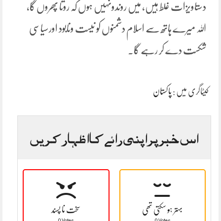
دستاویزات غلط ہیں، میں روندونہیں ہوں کہ روتا پھروں گا،
اللہ میرے ہاتھ سے اسلام دشمنوں کو نیست ونابود اورسیاسی
شکست دے کر رہے گا۔
کیٹاگری میں :
پاکستان
اس خبر پر اپنی رائے کا اظہار کریں
بہتر ہو سکتی تھی
سخت نا پسند
0 Votes
0 Votes