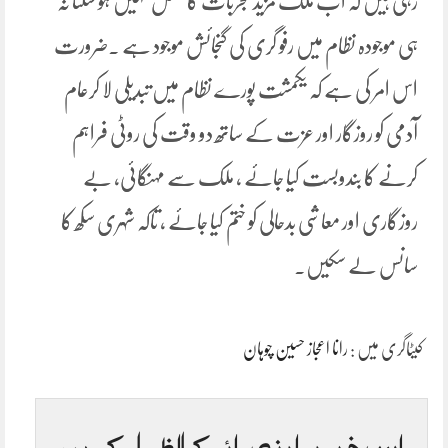
رہی ہیں کہ اب ملک مزید تجربات کا متحمل نہیں ہو سکتا نہ
ہی موجودہ نظام میں رفو گری کی گنجائش موجود ہے ۔ضرورت
اس امر کی ہے کہ یکمشت پورے نظام میں تبدیلی لا کرعام
آدمی کو روزگار اور عزت کے ساتھ دو وقت کی روٹی فراہم
کرنے کا بندوبست کیا جائے ، ملک سے مہنگائی، بے
روزگاری اور معاشی بدحالی کو ختم کیا جائے ، تاکہ شہری سکھ کا
سانس لے سکیں۔
کیٹاگری میں :
رانا اعجاز حسین چوہان
اس خبر پر اپنی رائے کا اظہار کریں