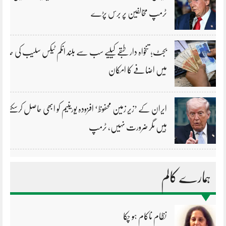
ٹرمپ مخالفین پر برس پڑے
بجٹ؛ تنخواہ دار طبقے کیلیے سب سے بلند انکم ٹیکس سلیب کی حد
میں اضافے کا امکان
ایران کے ’زیر زمین محفوظ‘ افزودہ یورینیم کو ابھی حاصل کرسکتے
ہیں مگر ضرورت نہیں، ٹرمپ
ہمارے کالم
نظام ناکام ہو چکا