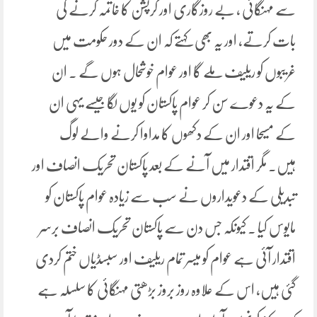
سے مہنگائی ، بے روزگاری اور کرپشن کا خاتمہ کرنے کی
بات کرتے، اور یہ بھی کہتے کہ ان کے دور حکومت میں
غریبوں کو ریلیف ملے گا اور عوام خوشحال ہوں گے ۔ ان
کے یہ دعوے سن کر عوام پاکستان کو یوں لگا جیسے یہی ان
کے مسیحا اور ان کے دکھوں کا مداوا کرنے والے لوگ
ہیں۔ مگر اقتدار میں آنے کے بعد پاکستان تحریک انصاف اور
تبدیلی کے دعویداروں نے سب سے زیادہ عوام پاکستان کو
مایوس کیا ۔ کیونکہ جس دن سے پاکستان تحریک انصاف برسر
اقتدار آئی ہے عوام کو میسر تمام ریلیف اور سبسڈیاں ختم کردی
گئی ہیں، اس کے علاوہ روز بروز بڑھتی مہنگائی کا سلسلہ ہے