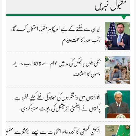
مقبول خبریں
ایران سے نمٹنے کے لیے امریکا ہر ہتھیار استعمال کرے گا،
نائب صدر کا سخت پیغام
بجلی بلوں پر ٹیکس کی مد میں عوام سے 476 ارب روپے
وصولی کا انکشاف
افغانستان میں دہشتگردوں کی موجودگی خطے کیلیے خطرہ ہے،
پاکستان نے ایمنسٹی انٹرنیشنل کی رپورٹ مسترد کردی
الیکشن کمیشن کا آئندہ عام انتخابات سے پہلے الیکشنز سے متعلق