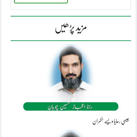
مزید پڑھیں
جیسی رعایا ویسے حکمران