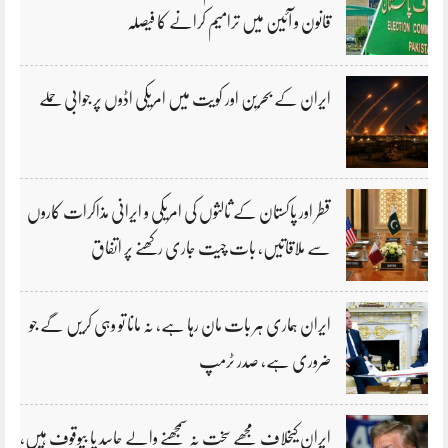
قانون و آئین میں ترامیم کرانے کا فیصلہ
ایران کے بحرین اور کویت میں امریکی اڈوں پر جوابی حملے
قطر اور پاکستان کے ثالثوں کی امریکی و ایرانی مذاکرات کاروں
سے ملاقاتیں، بات چیت جاری رکھنے پر اتفاق
ایران ہماری ہر بات مان رہا ہے، نہ مانا تو وہی کریں گے جو
ضروری ہے، صدر ٹرمپ
ایران کیخلاف مجھے سخت نہ سمجھنے والے حاسد یا بیوقوف ہیں،