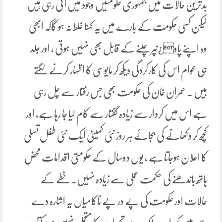
بدترین حالات میں جمہوری حکومتیں وجود میں آتی رہی ہیں
لیکن کسی حکومت کے بارے میں یہ کہنا غلط نہ ہو گاکہ ابھی
وہ اپنے پاو¿ںپر چلنے کے قابل بھی نہیں ہوتی ، اور جلد
ہی عوام اس کی کارکردگی دیکھ کر مایوسی کا اظہار کرنے لگتے
ہیں ۔ عمران خان کی حکومت بھی جس رفتار سے چل رہی
ہے اس میں کردار سے زیادہ گفتار سے کام لیا جا رہا ہے، اور
کچھ کر دکھانے کی بجائے ہر روز نئی کمیٹی ایک نئی طفل تسلی
کا اعلان ہوجاتا ہے ، یوں دوسال کے حکومتی اقدامات محض
ہاتھ باندھنے کی حکمت عملی سے زیادہ نہیں۔خطے کے
حالات اور حکومت کی پے در پے ناکامیاں یہ اشارہ دے