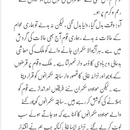
رحم و کرم پر ہو۔
آہ ! وقت بدل گیا ، دنیا بدل گئی ، لیکن نہ بدلے تو ہماری عوام
کے حالات نہ بدلے ، ہماری قوم آج بھی حالات کی گردش
میں ہے۔ہر آنیوالا حکمران جانے والے کو ملک کی معاشی
بدحالی و بربادی کا ذمہ دار ٹھہراتا ہے۔ ملک و قوم پر قرضوں
کے بوجھ اور خزانہ خالی کا قصور وار سابقہ حکمرانوں کو قرار دیتا
ہے ۔لیکن موجودہ حکمران نئے طریقوں اورانداز سے قوم کو
بہلانے کی کوشش کر رہے ہیں۔سابقہ حکمرانوں کو چور کہنے
والے موجودہ حکمرانوں کا کہنا ہے کہ وہ جاتے ہوئے سب
لوٹ کر لے گئے ۔خزانہ ایسا خالی کیاکہ جب ہم نے اقتدار