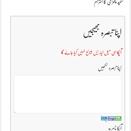
سفید چھڑی کا احترام
اپنا تبصرہ بھیجیں
آپکا ای میل ایڈریس شائع نہیں کیا جائے گا
اپنا تبصرہ لکھیں
آپکا نام
*