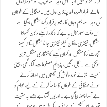
کہ رکنے کو نہیں آرہا۔ اس وجہ سے غریب اور متوسط آمدن
والے افرادافسردہ اور پریشان حال ہیں۔مہنگائی کے طوفان
کی وجہ سے جسم وجان کا رشتہ برقرار رکھنا مشکل ہوگیا ہے ۔
اس وقت صورتحال یہ ہے کہ دکاندار کیلئے دکان کھولنا
مشکل، فیکٹری مالکان کیلئے فیکٹری چلانا مشکل، تاجر کیلئے
تجارت کرنا مشکل اور کسان کیلئے کاشتکاری مشکل ترین
ہوگئی ہے ۔ بجلی ، گیس، پٹرولیم مصنوعات، آٹا ، گھی ، چینی
سمیت اشیائے خورد و نوش کی قیمتوں میں اضافہ کرتے
ہوئے مہنگائی کے طوفان کا سامنا کرنے کے لیے عوام کو
بے آسرا چھوڑ دیا گیا ہے ۔اور یوں لگتا ہے جیسے بہ حیثیت
قوم ہم اس کشتی کے مسافروں کی طرح ہیں جو موجوں کے