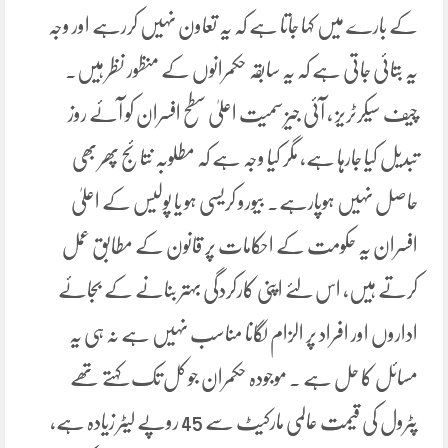
کے بارے میں کہا جاتا ہے کہ یہ تعاون نہیں کررہے اور وجہ
یہ بتائی جاتی ہے کہ یہ سابقہ حکمرانوں کے منظور نظر ہیں۔
چیف سیکرٹریز ، آئی جیز سمیت اعلیٰ سطح افسران کو آئے روز
تبدیل کیا جارہا ہے، مگر کیا وجہ ہے کہ مطلوبہ نتائج پھر بھی
حاصل نہیں ہوپارہے۔ بیورو کریسی ہو یا پولیس کے اعلیٰ
افسران یہ حکومت کے احکامات پر قانون کے مطابق عمل
کرتے ہیں، اس لئے اپنی کارکردگی بہتر بنانے کے بجائے
اداروں اور افراد پر الزام لگانا مناسب نہیں ہے نہ ہی یہ
مسائل کا حل ہے ۔ موجودہ حکمران جو کل تک کہتے تھے
پٹرول کی قیمت عالمی مارکیٹ سے 45 روپے لیٹر زیادہ ہے،