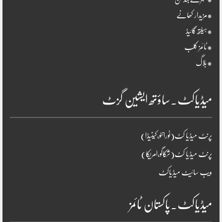
*مزیدار کھانے
*ہیلتھ گائیڈ
*ٹائمز کلب
*بلاگ
میڈیاکٹ۔ساؤتھ ایشین گزٹ
پرنٹ میڈیا کٹ(ٹورانٹو،کینیڈا)
پرنٹ میڈیا کٹ(شکاگو،امریکا)
ویب سائیٹ میڈیاکٹ
میڈیاکٹ۔پاکستان ٹائمز