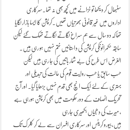
سنبھال کر دیکھا تو خزانے میں کچھ بھی نہ تھا۔سرکاری
اداروں میں غیر قانونی بھرتیاں تھیں۔کرپشن کا ایسا بازار لگایا
تھا کہ دو سال سے ہم سراغ لگاتے لگاتے تھک گئے لیکن
سابقہ حکمرانوںکی کرپشن کی داستانیں ختم نہیں ہو رہی ہیں۔
الغرض اس طرح کی بے شمار باتیں کی جا رہی ہیں لیکن
حسب سابق یا حسب روایت قوم کی حالت کی تبدیلی اور
بہتری کے لئے ایک انچ بھی قدم نہیں بڑھایا گیا۔ اور آج
تحریک انصاف کے دور حکومت میں بھی کرپشن ہورہی ہے
، میرٹ کی دھجیاں بکھیری جارہی
ہیں،بیورو کریٹس اور سرکاری افسران سے لے کر کلرک تک