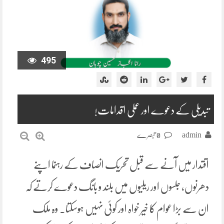
495
تبدیلی کے دعوے اور عملی اقدامات!
admin
0 تبصرے
اقتدار میں آنے سے قبل تحریک انصاف کے رہنما اپنے
دھرنوں، جلسوں اور ریلیوں میں بلند و بانگ دعوے کرتے کہ
ان سے بڑا عوام کا خیر خواہ اور کوئی نہیں ہوسکتا۔ وہ ملک