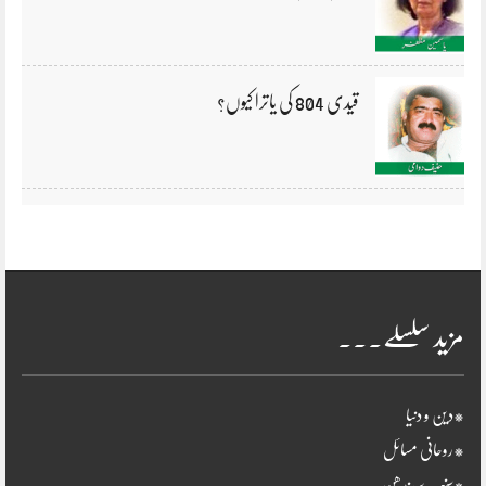
قیدی 804 کی یاترا کیوں؟
مزید سلسلے۔۔۔
*دین و دنیا
*روحانی مسائل
*سنہرے بندھن