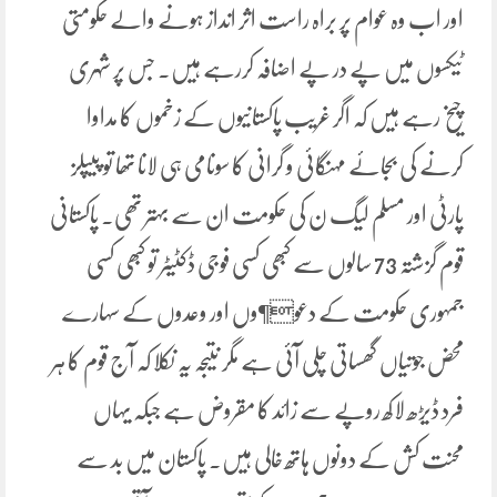
اور اب وہ عوام پر براہ راست اثر انداز ہونے والے حکومتی
ٹیکسوں میں پے در پے اضافہ کررہے ہیں۔ جس پر شہری
چیخ رہے ہیں کہ اگر غریب پاکستانیوں کے زخموں کا مداوا
کرنے کی بجائے مہنگائی و گرانی کا سونامی ہی لانا تھا تو پیپلز
پارٹی اور مسلم لیگ ن کی حکومت ان سے بہتر تھی۔ پاکستانی
قوم گزشتہ 73 سالوں سے کبھی کسی فوجی ڈکٹیٹر تو کبھی کسی
جمہوری حکومت کے دعو¶وں اور وعدوں کے سہارے
محض جوتیاں گھساتی چلی آئی ہے مگر نتیجہ یہ نکلا کہ آج قوم کا ہر
فرد ڈیڑھ لاکھ روپے سے زائد کا مقروض ہے جبکہ یہاں
محنت کش کے دونوں ہاتھ خالی ہیں۔ پاکستان میں بد سے