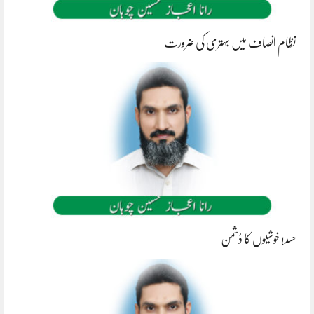
نظام انصاف میں بہتری کی ضرورت
حسد! خوشیوں کا دُشمن