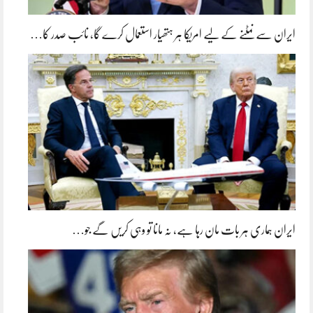
ایران سے نمٹنے کے لیے امریکا ہر ہتھیار استعمال کرے گا، نائب صدر کا…
ایران ہماری ہر بات مان رہا ہے، نہ مانا تو وہی کریں گے جو…