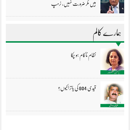
ہیں مگر ضرورت نہیں، ٹرمپ
ہمارے کالم
نظام ناکام ہو چکا
قیدی 804 کی یاترا کیوں؟