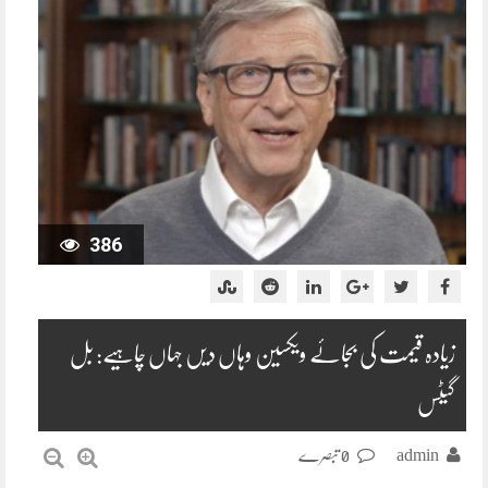
386
زیادہ قیمت کی بجائے ویکسین وہاں دیں جہاں چاہیے: بل
گیٹس
admin
0 تبصرے