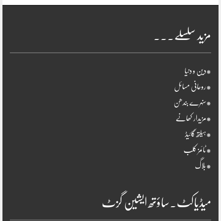
مزید سلسلے۔۔۔
*دین و دنیا
*روحانی مسائل
*سنہرے بندھن
*مزیدار کھانے
*ہیلتھ گائیڈ
*ٹائمز کلب
*بلاگ
میڈیاکٹ۔ساؤتھ ایشین گزٹ