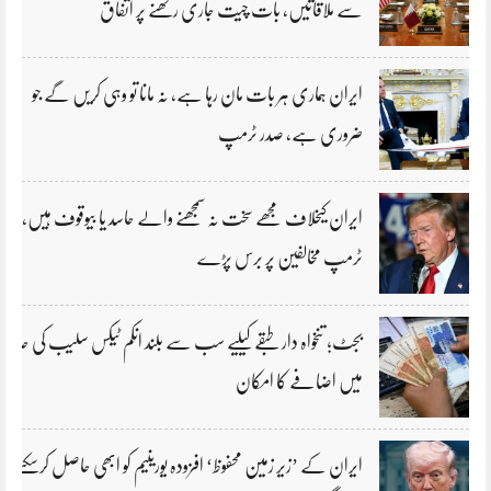
سے ملاقاتیں، بات چیت جاری رکھنے پر اتفاق
ایران ہماری ہر بات مان رہا ہے، نہ مانا تو وہی کریں گے جو
ضروری ہے، صدر ٹرمپ
ایران کیخلاف مجھے سخت نہ سمجھنے والے حاسد یا بیوقوف ہیں،
ٹرمپ مخالفین پر برس پڑے
بجٹ؛ تنخواہ دار طبقے کیلیے سب سے بلند انکم ٹیکس سلیب کی حد
میں اضافے کا امکان
ایران کے ’زیر زمین محفوظ‘ افزودہ یورینیم کو ابھی حاصل کرسکتے