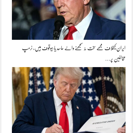
ایران کیخلاف مجھے سخت نہ سمجھنے والے حاسد یا بیوقوف ہیں، ٹرمپ
مخالفین پر…