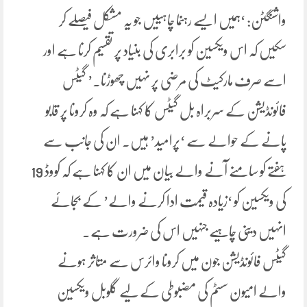
واشنگٹن: ‘ہمیں ایسے رہنما چاہییں جو یہ مشکل فیصلے کر
سکیں کہ اس ویکسین کو برابری کی بنیاد پر تقسیم کرنا ہے اور
اسے صرف مارکیٹ کی مرضی پر نہیں چھوڑنا۔’ گیٹس
فائونڈیشن کے سربراہ بل گیٹس کا کہنا ہے کہ وہ کرونا پر قابو
پانے کے حوالے سے ‘پرامید’ ہیں۔ ان کی جانب سے
ہفتے کو سامنے آنے والے بیان میں ان کا کہنا ہے کہ کووڈ 19
کی ویکسین کو ‘زیادہ قیمت ادا کرنے والے’ کے بجائے
انہیں دینی چاہیے جنہیں اس کی ضرورت ہے۔
گیٹس فائونڈیشن جون میں کرونا وائرس سے متاثر ہونے
والے امیون سسٹم کی مضبوطی کے لیے گلوبل ویکسین