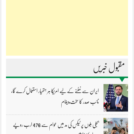
مقبول خبریں
ایران سے نمٹنے کے لیے امریکا ہر ہتھیار استعمال کرے گا،
نائب صدر کا سخت پیغام
بجلی بلوں پر ٹیکس کی مد میں عوام سے 476 ارب روپے