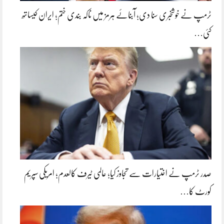
ٹرمپ نے خوشخبری سنا دی؛ آبنائے ہرمز میں ناکہ بندی ختم؛ ایران کیساتھ
کئی…
صدر ٹرمپ نے اختیارات سے تجاوز کیا؛ عالمی ٹیرف کالعدم؛ امریکی سپریم
کورٹ کا…