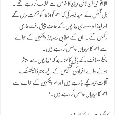
الااقوامی آن لائن ویڈیو کانفرنس سے خطاب کر رہے تھے۔
بل گیٹس نے امید ظاہر کی کہ ‘ہم کووڈ 19 کو شکست دیں گے
اور ایڈز اور دوسری بیماریوں کے خلاف پیش رفت جاری
رکھیں گے۔’ ان کے مطابق ریسرچرز ویکسین کے حوالے
سے اہم کامیابیاں حاصل کر رہے ہیں۔
مائیکروسافٹ کے بانی کا کہنا ہے کہ ‘بیماریوں سے متاثر
ہونے والے افراد کی تشخیص کے لیے بہتر ڈائیگنوسٹک
آلات تیار کیے جا رہے ہیں اور ہم ویکسین کے حوالے سے
اہم کامیابیاں حاصل کر رہے ہیں۔’