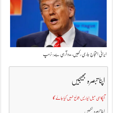
ایرانی احتجاج جاری رکھیں، مدد آرہی ہے: ٹرمپ
اپنا تبصرہ بھیجیں
آپکا ای میل ایڈریس شائع نہیں کیا جائے گا
اپنا تبصرہ لکھیں