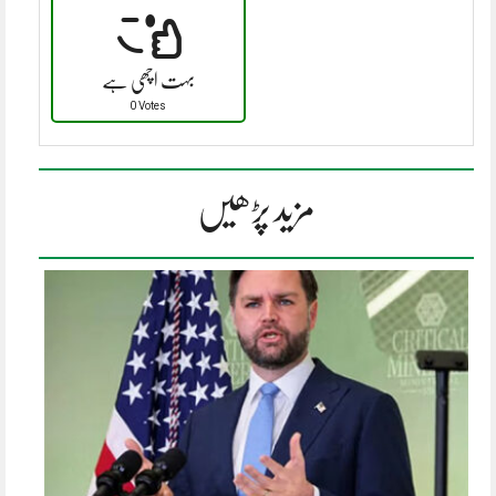
بہت اچھی ہے
0 Votes
مزید پڑھیں