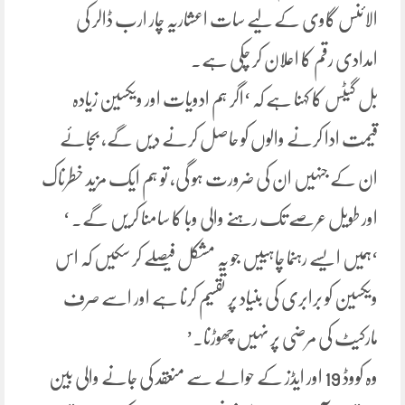
الائنس گاوی کے لیے سات اعشاریہ چار ارب ڈالر کی
امدادی رقم کا اعلان کر چکی ہے۔
بل گیٹس کا کہنا ہے کہ ‘اگر ہم ادویات اور ویکسین زیادہ
قیمت ادا کرنے والوں کو حاصل کرنے دیں گے، بجائے
ان کے جنہیں ان کی ضرورت ہو گی، تو ہم ایک مزید خطرناک
اور طویل عرصے تک رہنے والی وبا کا سامنا کریں گے۔ ‘
‘ہمیں ایسے رہنما چاہییں جو یہ مشکل فیصلے کر سکیں کہ اس
ویکسین کو برابری کی بنیاد پر تقسیم کرنا ہے اور اسے صرف
مارکیٹ کی مرضی پر نہیں چھوڑنا۔’
وہ کووڈ 19 اور ایڈز کے حوالے سے منعقد کی جانے والی بین