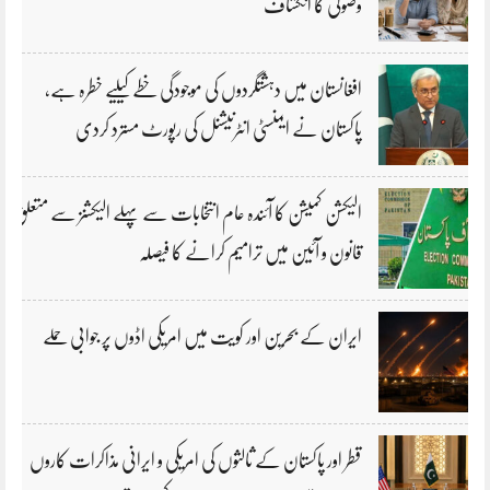
وصولی کا انکشاف
افغانستان میں دہشتگردوں کی موجودگی خطے کیلیے خطرہ ہے،
پاکستان نے ایمنسٹی انٹرنیشنل کی رپورٹ مسترد کردی
الیکشن کمیشن کا آئندہ عام انتخابات سے پہلے الیکشنز سے متعلق
قانون و آئین میں ترامیم کرانے کا فیصلہ
ایران کے بحرین اور کویت میں امریکی اڈوں پر جوابی حملے
قطر اور پاکستان کے ثالثوں کی امریکی و ایرانی مذاکرات کاروں