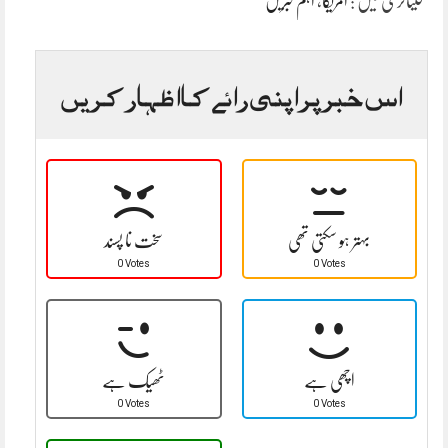
کیٹاگری میں :
امریکا
،
اہم خبریں
اس خبر پر اپنی رائے کا اظہار کریں
بہتر ہو سکتی تھی
سخت نا پسند
0 Votes
0 Votes
اچھی ہے
ٹھیک ہے
0 Votes
0 Votes