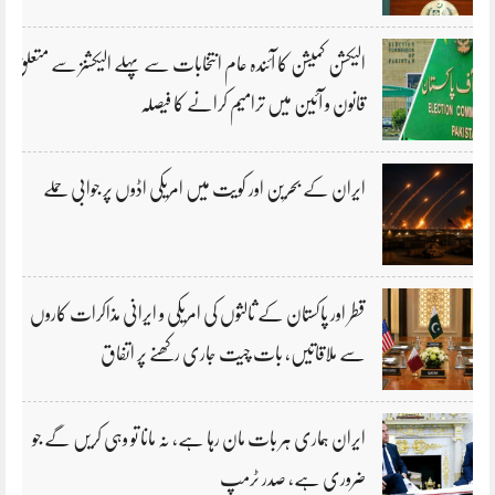
الیکشن کمیشن کا آئندہ عام انتخابات سے پہلے الیکشنز سے متعلق
قانون و آئین میں ترامیم کرانے کا فیصلہ
ایران کے بحرین اور کویت میں امریکی اڈوں پر جوابی حملے
قطر اور پاکستان کے ثالثوں کی امریکی و ایرانی مذاکرات کاروں
سے ملاقاتیں، بات چیت جاری رکھنے پر اتفاق
ایران ہماری ہر بات مان رہا ہے، نہ مانا تو وہی کریں گے جو
ضروری ہے، صدر ٹرمپ