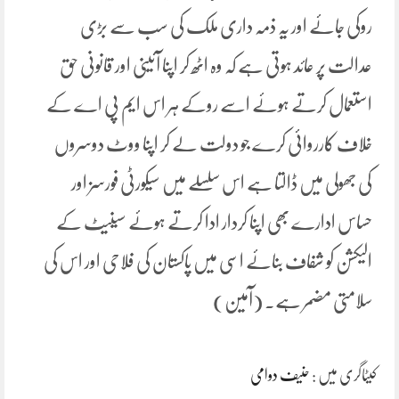
روکی جائے اور یہ ذمہ داری ملک کی سب سے بڑی
عدالت پر عائد ہوتی ہے کہ وہ اٹھ کر اپنا آئینی اور قانونی حق
استعمال کرتے ہوئے اسے روکے ہر اس ایم پی اے کے
خلاف کارروائی کرے جو دولت لے کر اپنا ووٹ دوسروں
کی جھولی میں ڈالتا ہے اس سلسلے میں سیکورٹی فورسز اور
حساس ادارے بھی اپنا کردار ادا کرتے ہوئے سینیٹ کے
الیکشن کو شفاف بنائے اسی میں پاکستان کی فلاحی اور اس کی
سلامتی مضمر ہے۔ (آمین)
کیٹاگری میں :
حنیف دوامی