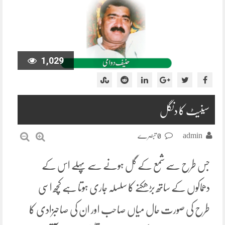
1,029
سینیٹ کا دنگل
admin
0 تبصرے
جس طرح سے شمع کے گل ہونے سے پہلے اس کے
دھماکوں کے ساتھ بڑھکنے کا سلسلہ جاری ہوتا ہے کچھ اسی
طرح کی صورت حال میاں صاحب اور ان کی صاحبزادی کا