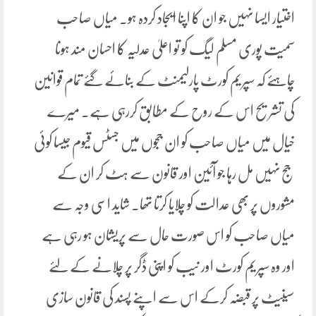
اختیار ایسا نہیں جو ان کا اپنا ایجاد کردہ ہو۔ میاں صاحب
سمیت پوری مسلم لیگ کو تو اعلیٰ عدلیہ کا احسان مند ہونا
چاہئے کہ سپریم کورٹ پارلیمنٹ کے بنائے گئے تمام قوانین
کی تشریح اس کے روح کے مطابق کررہی ہے۔ میرے
خیال میں میاں صاحب کو ان ججوں میں جسٹس قیوم جیسا کوئی
جج نہیں مل رہا جو آئین اور قانون سے ہٹ کر ان کے
مشوروں پر بھی عدالت کو چلایا کرتا تھا۔ شاید اسی وجہ سے
میاں صاحب کو اس صورت حال سے پریشان ہو رہی ہے
اور وہ سپریم کورٹ اور نیب کو اپنی ڈگر پر چلانے کے لئے
سینیٹ پر قبضہ کرکے اس سے اپنے پسند کی قانون سازی