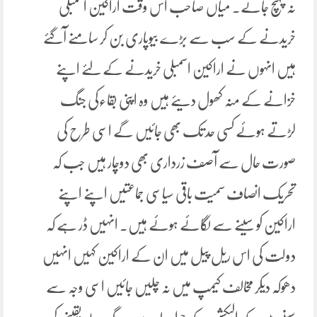
نہ پہنچ جائے۔ میاں صاحب اس وقت اراکین اسمبلی
خریدنے کے سب سے بڑے بیوپاری بن کر سامنے آگئے
ہیں انہوں نے اراکین اسمبلی خریدنے کے لئے اپنے
خزانے کے منہ کھول دیئے ہیں وہ اپنی بقاءکی جنگ
لڑتے ہوئے کسی حد تک بھی جائیں گے اسی طرح کی
صورت حال سے آصف زرداری بھی دوچار ہیں جب کہ
تحریک انصاف سمیت باقی سیاسی جماعتیں اپنے اپنے
اراکین کو سینے سے لگائے ہوئے ہیں۔ انہیں ڈر ہے کہ
دولت کی اس ریل پیل میں ان کے اراکین کہیں انہیں
دھوکہ دیکر مخالف کیمپ میں نہ چلیں جائیں اسی وجہ سے