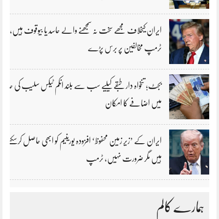
ایران کیخلاف مجھے سخت نہ سمجھنے والے حاسد یا بیوقوف ہیں،
ٹرمپ مخالفین پر برس پڑے
بجٹ؛ تنخواہ دار طبقے کیلیے سب سے بلند انکم ٹیکس سلیب کی حد
میں اضافے کا امکان
ایران کے ’زیر زمین محفوظ‘ افزودہ یورینیم کو ابھی حاصل کرسکتے
ہیں مگر ضرورت نہیں، ٹرمپ
ہمارے کالم