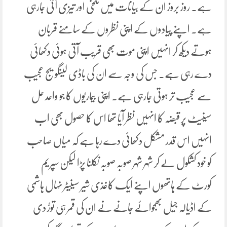
ہے۔ روز بروز ان کے بیانات میں تلخی اور تیزی آتی جارہی
ہے۔ اپنے پیادوں کے اپنی نظروں کے سامنے قربان
ہوتے دیکھ کر انہیں اپنی موت بھی قریب آتی ہوئی دکھائی
دے رہی ہے۔ جس کی وجہ سے ان کی باڈی لینگویج عجیب
سے عجیب تر ہوتی جارہی ہے۔ اپنی بیماریوں کا جو واحد حل
سینیٹ پر قبضہ کا انہیں نظر آیا تھا اس کا حصول بھی اب
انہیں اس قدر مشکل دکھائی دے رہا ہے کہ میاں صاحب
کو خود کشکول لے کر شہر شہر صوبہ صوبہ نکلنا پڑا لیکن سپریم
کورٹ کے ہاتھوں اپنے ایک کاغذی شیر سینیٹر نہال ہاشمی
کے اڈیالہ جیل بھجوائے جانے نے ان کی قمر ہی توڑ دی