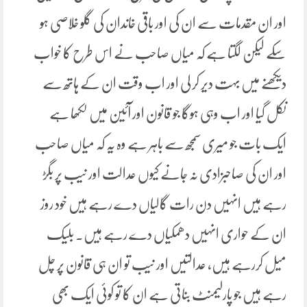
اور ان مقدمات سے ان کی اور باقی خاندان کی گلو خلاصی ہو
سکے لیکن لگتا ہے کہ میاں صاحب نے اس طرح کا خواب
دیکھنے میں بہت دیر کر لی اور اب وقت ان کے ہاتھ سے
نکل گیا اور اب وہی ہوگا جو قانون اور آئین میں لکھا ہے
ایک بات جو میری سمجھ سے باہر ہے وہ یہ کہ میاں صاحب
اور ان کی صاحبزادی نہ جانے کیوں عدالت اور نیب پر بگڑ
رہے ہیں انہیں دن رات گالیاں دے رہے ہیں خود روز
ان کے حواری انہیں دھمکیاں دے رہے ہیں۔ بلیک
میل کررہے ہیں، عدالتیں اور نیب تو ان ہی قانون پر چل
رہے ہیں جو پارلیمنٹ بناتی ہے ان کا تو کوئی ایک بھی