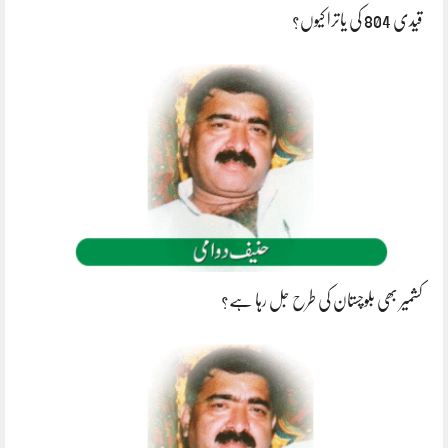
قیدی 804 کی یاترا کیوں؟
کشمیر بھی بلوچستان کی طرح جل رہا ہے؟