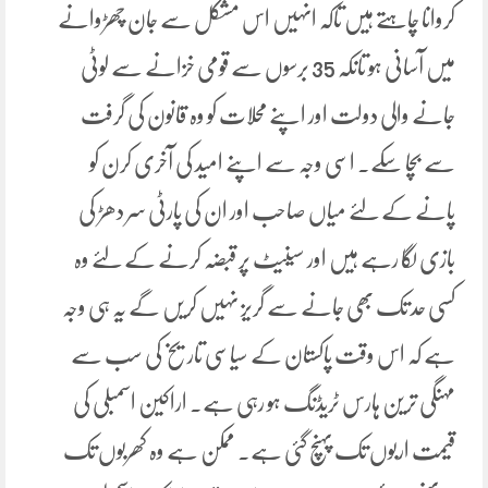
کروانا چاہتے ہیں تاکہ انہیں اس مشکل سے جان چھڑوانے
میں آسانی ہو تانکہ 35 برسوں سے قومی خزانے سے لوٹی
جانے والی دولت اور اپنے محلات کو وہ قانون کی گرفت
سے بچا سکے۔ اسی وجہ سے اپنے امید کی آخری کرن کو
پانے کے لئے میاں صاحب اور ان کی پارٹی سر دھڑ کی
بازی لگا رہے ہیں اور سینیٹ پر قبضہ کرنے کے لئے وہ
کسی حد تک بھی جانے سے گریز نہیں کریں گے یہ ہی وجہ
ہے کہ اس وقت پاکستان کے سیاسی تاریخ کی سب سے
مہنگی ترین ہارس ٹریڈنگ ہو رہی ہے۔ اراکین اسمبلی کی
قیمت اربوں تک پہنچ گئی ہے۔ ممکن ہے وہ کھربوں تک