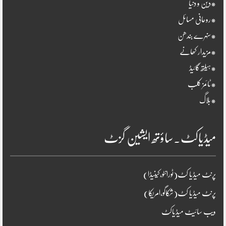
*دین و دنیا
*روحانی مسائل
*سنہرے بندھن
*مزیدار کھانے
*ہیلتھ گائیڈ
*ٹائمز کلب
*بلاگ
میڈیاکٹ۔ساؤتھ ایشین گزٹ
پرنٹ میڈیا کٹ(ٹورانٹو،کینیڈا)
پرنٹ میڈیا کٹ(شکاگو،امریکا)
ویب سائیٹ میڈیاکٹ