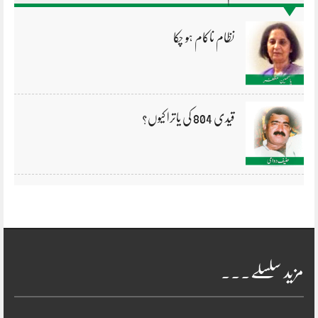
نظام ناکام ہو چکا
قیدی 804 کی یاترا کیوں؟
مزید سلسلے۔۔۔