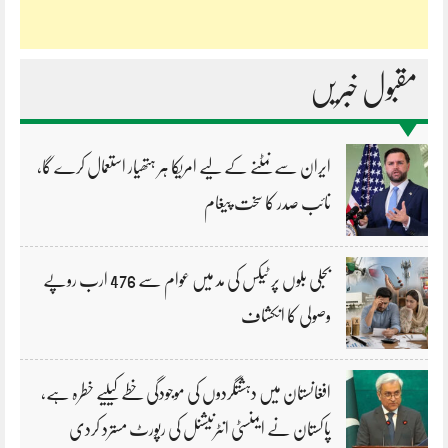
مقبول خبریں
ایران سے نمٹنے کے لیے امریکا ہر ہتھیار استعمال کرے گا،
نائب صدر کا سخت پیغام
بجلی بلوں پر ٹیکس کی مد میں عوام سے 476 ارب روپے
وصولی کا انکشاف
افغانستان میں دہشتگردوں کی موجودگی خطے کیلیے خطرہ ہے،
پاکستان نے ایمنسٹی انٹرنیشنل کی رپورٹ مسترد کردی