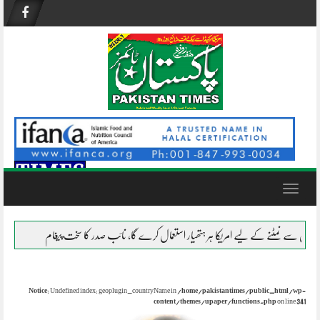
Skip
to
content
Toggle
navigation
 کے لیے امریکا ہر ہتھیار استعمال کرے گا، نائب صدر کا سخت پیغام
نظام ناکام ہو چکا
Notice
: Undefined index: geoplugin_countryName in
/home/pakistantimes/public_html/wp-
content/themes/upaper/functions.php
on line
341