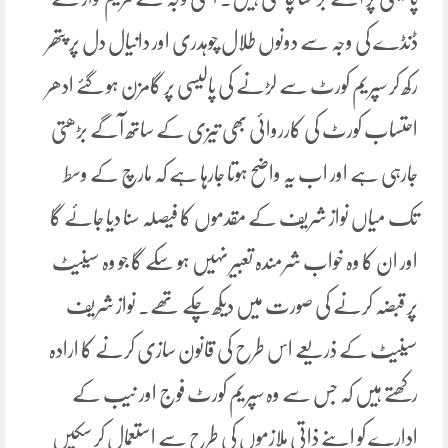
ڈنڈے کی وجہ سے دونوں طلال چوہدری اور دانیال دل پر پتھر
رکھ کر سپریم کورٹ سے لڑنے کی پالیسی پر گامزن ہو گئے ادھر
احتساب کورٹ کی کارروائی بھی تیزی کے ساتھ آگے بڑھتی
جارہی ہے اور اب یہ واضح ہوتا جارہا ہے کہ مارچ کے وسط
تک میاں نواز شریف کے مقدموں کا فیصلہ سنا دیا جائے گا
اور ان کا وہ خواب شرمندہ تعبیر نہیں ہو سکے گا جو وہ سینیٹ
پر قبضہ کرنے کی صورت میں دیکھ چکے تھے۔ نواز شریف
سینیٹ کے ذریعے اس طرح کی قانون سازی کرنے کا ارادہ
رکھتے ہیں کہ جس سے وہ سپریم کورٹ فوج اور نیب کے
ادارے کو اپنے ذاتی ملازموں کی طرح سے استعمال کر سکیں