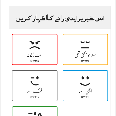
اس خبر پر اپنی رائے کا اظہار کریں
بہتر ہو سکتی تھی
سخت نا پسند
0 Votes
0 Votes
اچھی ہے
ٹھیک ہے
0 Votes
0 Votes