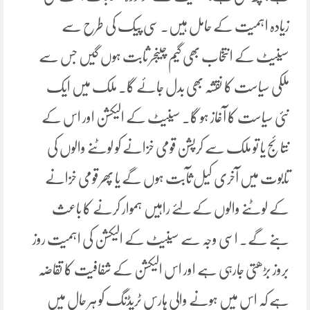
زیادہ اہمیت کے حامل ہیں۔ سی پیک کی طرح سے
سینیٹ کے انتخاب بھی گیم چینجر ثابت ہوں گیں جس سے
ملکی سیاست کا نقشہ بھی بدل جائے گا۔ ملک میں ایک
نئی سیاست کا آغاز ہو گا۔ سینیٹ کے الیکشن اور اس کے
نتائج یا تو ملک سے کرپشن قومی خزانے کو لوٹنے والوں کی
تابوت میں آخری کیل ثآبت ہوں گے یا پھر قومی خزانے
کے لوٹنے والوں کے لئے راہیں ہموار کرنے کا باعث
بنے گے۔ اسی وجہ سے سینیٹ کے الیکشن کی اہمیت روز
بروز بڑھتی جارہی ہے اور اس الیکشن کے شفافیت کا تقاضہ
ہے کہ اس میں ہونے والی ہارس ٹریڈنگ کو ہر حال میں