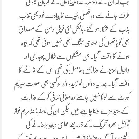
جب کہ ان کے دوسرے دو پیادوں کے قربان گاہ کی
طرف جانے سے وہ فصلی بٹیرے نما پیادے خود بھی تذب
بذب کے شکار ہو گئے، بالکل نئی نویلی دلہن کے مصداق
بھی تو ہاتھوں کی مہندی خشک بھی نہیں ہوئی تھی کہ بیوہ
ہونے کا وقت آگیا۔ جن مشکلوں سے طلال چوہدری اور
دانیال عزیز نے وزارتیں حاصل کی تھی اس کے خاتمے کا
وقت آگیا ہے، یہ دونوں نوازئیدہ وزراءکسی بھی صورت سپریم
کورٹ سے لڑنا نہیں چاہتے وہ معافی تلافی کرکے وزارت
کے مزید مزے لوٹنا چاہیے ہیں لیکن ان کی ماسٹر مائنڈ مریم نواز
تو جیل بھرو تحریک کے ذریعے عوامی دباﺅ بڑھانے کی
پالیسی پر آگے بڑھنا چاہتی ہیں۔ اسی وجہ سے مریم نواز کے