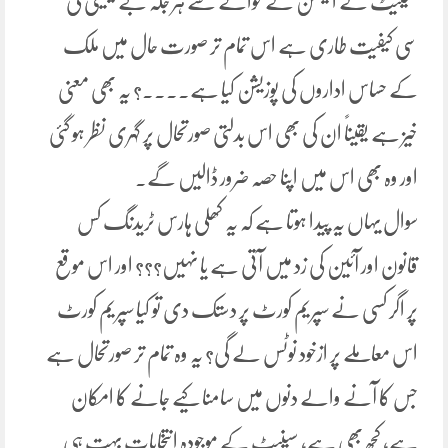
سینیٹ کے الیکشن کے حوالے سے ہر جگہ بے یقینی کی
سی کیفیت طاری ہے اس تمام تر صورت حال میں ملک
کے حساس اداروں کی پوزیشن کیا ہے۔۔۔۔؟ یہ بھی معنی
خیز ہے یقیناً ان کی بھی اس بدلتی صورتحال پر گہری نظر ہو گئی
اور وہ بھی اس میں اپنا حصہ ضرور ڈالیں گے۔
سوال یہاں یہ پیدا ہوتا ہے کہ یہ کھلی ہارس ٹریدنگ کس
قانون اور آئین کی زد میں آتی ہے یا نہیں؟؟؟ اور اس موقع
پر اگر کسی نے سپریم کورٹ پر دستک دی تو کیا سپریم کورٹ
اس معاملے پر ازخود نوٹس لے گی؟ یہ وہ تمام تر صورتحال ہے
جس کا آنے والے دنوں میں سامنا کیے جانے کا امکان
ہے، کچھ بھی ہے، سینیٹ کے موجودہ انتخابات بہت ہی