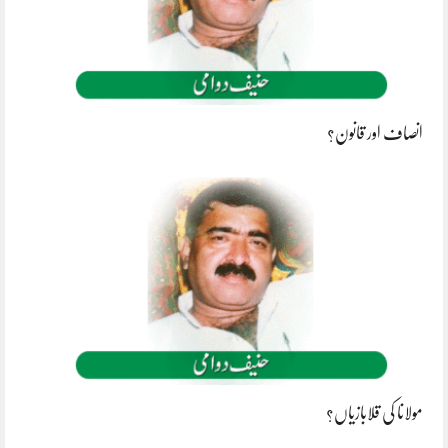
انصاف اور قانون؟
مولانا کی قلابازیاں؟