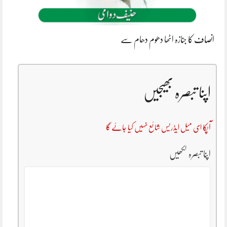
انصاف کا جنازہ اٹھا دھوم دھام سے
اپنا تبصرہ بھیجیں
آپکا ای میل ایڈریس شائع نہیں کیا جائے گا
اپنا تبصرہ لکھیں