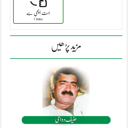
بہت اچھی ہے
1 Votes
مزید پڑھیں