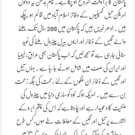
پاکستان کا برا وقت شروع ہو چکا ہے۔ خاکم بدھن یہ دونوں
امریکن تیل کمپنیوں کے دفاتر اسلام آباد میں قائم ہو چکے
ہیں۔ ادھر خبریں ہیں کہ پاکستان میں 200 سال تک جلنے
والے گیس کے ذخائر اور اربوں بیرل پیٹرول ملنے کی نوید
سنائی جارہی ہے تو سمجھ لیں کہ اب پاکستان بھی عراق، لیبیا
اور ایران کی صف میں شامل ہونے جا رہا ہے۔ جہاں تیل
اور گیس کے ذخائر ان ملکوں کے لئے رحمت کی جگہ زحمت
بن رہے ہیں۔ امریکہ جو کہ خود کو ساری دنیا میں پیٹرول کی
ملکیت کا دعویدار ہے اور چاہتا ہے کہ اس کی چشم ابرو کے
اشارے پر تیل اور گیس کے معاملات طے ہوں، کس طرح
یہ برداشت کر سکتا ہے کہ ایک ایسا ملک جہاں تاریخ میں