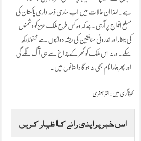
ہے۔ لہذا ان حالات میں اب ساری ذمہ داری پاکستان کی
مسلح افواج پر آرہی ہے کہ وہ کس طرح ملک عزیز کو دشمنوں
کی یلغار اور اندرونی منافقین کی ریشہ دوانیوں سے محفوظ رکھ
سکے۔ ورنہ اس ملک کو گھر کے چراغ سے ہی آگ لگے گی
اور پھر ہمارا نام بھی نہ ہو گا داستانوں میں۔
کیٹاگری میں :
اختر جعفری
اس خبر پر اپنی رائے کا اظہار کریں