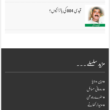
قیدی 804 کی یاترا کیوں؟
مزید سلسلے۔۔۔
*دین و دنیا
*روحانی مسائل
*سنہرے بندھن
*مزیدار کھانے