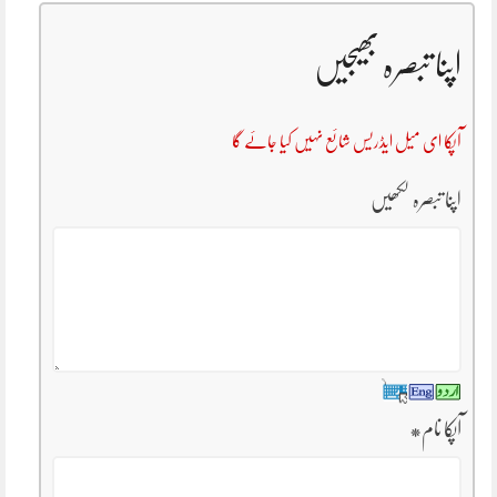
اپنا تبصرہ بھیجیں
آپکا ای میل ایڈریس شائع نہیں کیا جائے گا
اپنا تبصرہ لکھیں
آپکا نام
*