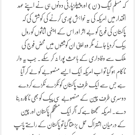
کہ مسلم لیگ (ن) اور پیپلزپارٹی دونوں ہی نے اپنے عہد
اقتدار میں امریکہ کی یہ خواہش پوری کرنے کی کوشش کی کہ
پاکستان کی فوج کو بے اثر اور اس کے ایٹمی اثاثوں کو رول
بیک کردیا جائے مگر وہ اپنی ان کوششوں میں محض فوج کی
ملک سے وفاداری کے باعث پورا نہ کر سکے۔ جب یہ وار
ناکام ہو گیا تو اب امریکہ ایک ایسے منصوبے کو لے کر آیا
ہے جس سے ایک طرف پاکستان کو ٹکڑے ٹکڑے کردے
دوسری طرف چین کے منصوبے سی پیک کو بھی ناکارہ بنا
دے۔ امریکہ سمجھتا ہے کہ اگر ایک مستحکم پاکستان اور چین
کے درمیان اشتراک عمل بڑھتا گیا تو پاکستان کے راستے پائپ