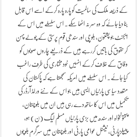
کے ذریعہ ملک کی سالمیت کو پارہ پارہ کرکے اسے اس قابل
بنا دیا جائے کہ وہ سر نہ اٹھا سکے۔ اس سلسلے میں اس کے
ایجنٹ جو پشتون، بلوچی اور سندھی قوم پرستی کے چولے پہن
کر حقوق کی باتیں کررہے ہیں کے ذریعے چاروں صوبوں کو
وفاق کے خلاف کرکے انہیں خود مختاری کی طرف راغب
کیا جائے۔ اس سلسلے میں امریکہ سمجھتا ہے کہ پاکستان کی
متعدد سیاسی پارٹیاں ایسی ہیں جو اس کے نئے ورلڈ آرڈر کی
تکمیل میں اس کا ساتھ دے رہی ہیں ان میں بلوچستان،
پختونخواہ اور سندھ میں بڑی پارٹیاں مسلم لیگ (ن) ہو،
پیپلزپارٹی، نیشنل عوامی پارٹی اور بلوچستان میں سرگرم بلوچوں