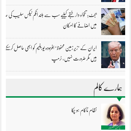
بجٹ؛ تنخواہ دار طبقے کیلیے سب سے بلند انکم ٹیکس سلیب کی حد
میں اضافے کا امکان
ایران کے ’زیر زمین محفوظ‘ افزودہ یورینیم کو ابھی حاصل کرسکتے
ہیں مگر ضرورت نہیں، ٹرمپ
ہمارے کالم
نظام ناکام ہو چکا