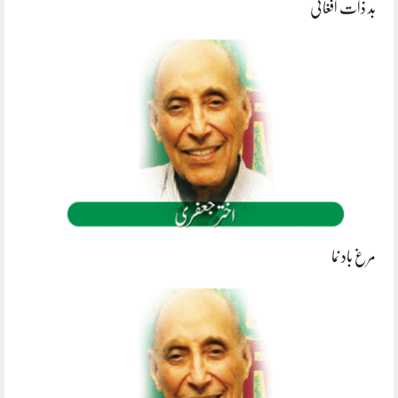
بد ذات افغانی
مرغ باد نما