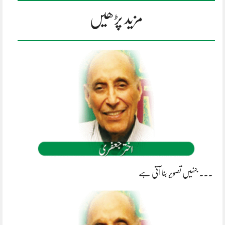
مزید پڑھیں
۔۔۔ جنہیں تصویر بنا آتی ہے