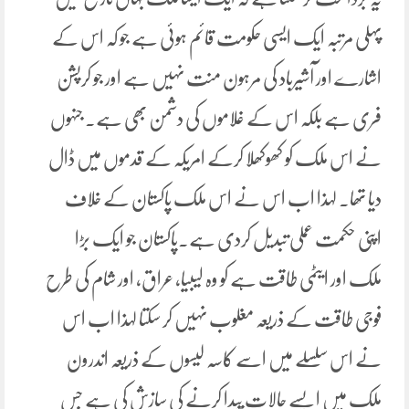
پہلی مرتبہ ایک ایسی حکومت قائم ہوئی ہے جو کہ اس کے
اشارے اور آشیرباد کی مرہون منت نہیں ہے اور جو کرپشن
فری ہے بلکہ اس کے غلاموں کی دشمن بھی ہے۔ جنہوں
نے اس ملک کو کھوکھلا کرکے امریکہ کے قدموں میں ڈال
دیا تھا۔ لہذا اب اس نے اس ملک پاکستان کے خلاف
اپنی حکمت عملی تبدیل کردی ہے۔پاکستان جو ایک بڑا
ملک اور ایٹمی طاقت ہے کو وہ لیبیا، عراق، اور شام کی طرح
فوجی طاقت کے ذریعہ مغلوب نہیں کر سکتا لہذا اب اس
نے اس سلسلے میں اسے کاسہ لیسوں کے ذریعہ اندرون
ملک میں ایسے حالات پیدا کرنے کی سازش کی ہے جس