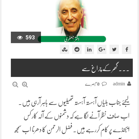
593
۔۔۔ گھر کے چراغ سے
admin
0 تبصرے
لیجئے جناب بلیاں آہستہ آہستہ تھیلیوں سے باہر آرہی ہیں۔
اب صاف نظر آنے لگا ہے کہ دشمنوں کے آلہ کار کس
ایجنڈے پر کام کررہے ہیں۔ فضل الرحمن کا دھرنا اب سمجھ