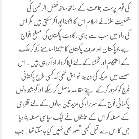
کی قوم پرست جماعت کے ساتھ ساتھ فضل الرحمن کی
جمعیت علمائے اسلام اس کا ایجنڈا پورا کرسکتی ہیں مگر اس
کی راہ میں سب سے بڑی رکاوٹ پاکستان کی مسلح افواج
ہے جو پاکستان اور صرف پاکستان کا ایجنڈا سامنے رکھ کر ملک
کے استحکام اور تحفظ کے لئے اپنا کردار ادا کررہی ہیں۔ اس
سلسلے میں امریکہ کی دیرینہ خواہش تھی کہ کسی طرح پاکستانی
فوج کو کمزور کرکے اپنے مقاصد حاصل کرسکے اور گزشتہ دنوں
پاکستانی فوج کے سربراہ کی مزید تین سالوں کے لئے تقرری
کے مسئلہ کو اس کے حمایتوں نے ایک سیاسی مسئلہ بنا دیا
جس کا اس سے قبل کبھی تصور بھی نہیں کیا جا سکتا تھا۔ جب