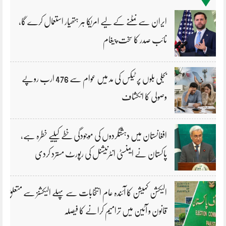
ایران سے نمٹنے کے لیے امریکا ہر ہتھیار استعمال کرے گا،
نائب صدر کا سخت پیغام
بجلی بلوں پر ٹیکس کی مد میں عوام سے 476 ارب روپے
وصولی کا انکشاف
افغانستان میں دہشتگردوں کی موجودگی خطے کیلیے خطرہ ہے،
پاکستان نے ایمنسٹی انٹرنیشنل کی رپورٹ مسترد کردی
الیکشن کمیشن کا آئندہ عام انتخابات سے پہلے الیکشنز سے متعلق
قانون و آئین میں ترامیم کرانے کا فیصلہ