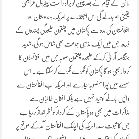
لائن کے قیام کے بعد چین کو براہ راست پیٹرول فراہمی
یقینی ہو جائے گی اس ایجنڈے پر امریکہ، ہندوستان اور
افغانستان کی مدد سے پاکستان میں پشتون علیحدگی پسندوں کے
ذریعہ جس میں ایک مذہبی جماعت بھی شامل ہو گی، شدید
ہنگامہ آرائی کرکے علیحدہ پشتون صوبہ جس میں افغانستان کا
کردار بھی ہو گا پاکستان کو ٹکڑے ٹکڑے کر سکتا ہے۔ اس
سلسلے میں پورا منصوبہ تیار ہے اور امریکہ اب افغانستان سے
واپس جانے کو تیار نہیں ہے بلکہ افغان طالبان سے
مذاکرات میں بھی وہ پاکستان کے کردار کو نظر انداز کررہا ہے
جس کا ثبوت صدر امریکہ کی اچانک افغانستان آمد کے موقع پر