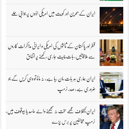
ایران کے بحرین اور کویت میں امریکی اڈوں پر جوابی حملے
قطر اور پاکستان کے ثالثوں کی امریکی و ایرانی مذاکرات کاروں
سے ملاقاتیں، بات چیت جاری رکھنے پر اتفاق
ایران ہماری ہر بات مان رہا ہے، نہ مانا تو وہی کریں گے جو
ضروری ہے، صدر ٹرمپ
ایران کیخلاف مجھے سخت نہ سمجھنے والے حاسد یا بیوقوف ہیں،
ٹرمپ مخالفین پر برس پڑے