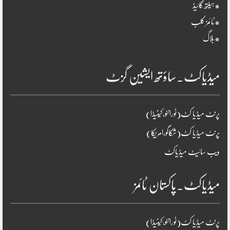
*ہیلتھ گائیڈ
*ٹائمز کلب
*بلاگ
میڈیاکٹ۔ساؤتھ ایشین گزٹ
پرنٹ میڈیا کٹ(ٹورانٹو،کینیڈا)
پرنٹ میڈیا کٹ(شکاگو،امریکا)
ویب سائیٹ میڈیاکٹ
میڈیاکٹ۔پاکستان ٹائمز
پرنٹ میڈیا کٹ(ٹورانٹو،کینیڈا)