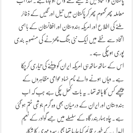
پاکستان کو اعتماد میں نہ لینے سے واضح ہو جاتا ہے۔ لہذا اب
معاملہ پھر گھوم پھر کر پاکستان میں تیل اور گیس کے ذخائر
ملنے کی اطلاع اور امریکہ ہندوستان اور افغانستان کے باہمی
اتحاد سے خطے میں ایک نئی جنگ چھڑنے کی منصوبہ بندی
پوری ہو چکی ہے۔
اس کے ساتھ ساتھ ہی امریکہ ایران کو پیٹنے کی تیاری کرچکا
ہے۔ وہاں ہونے والے نام نہاد عوامی مظاہروں کے
پیچھے کس کا ہاتھ تھا۔ یہ بات کھل چکی ہے جب کہ اب
ہندوستان اور ایران کے درمیان بھی وہ گرم جوشی ختم ہو گئی
ہے۔ چاہ بہار بندرگاہ کے سلسلے میں جسے گوادر کے نعیم
البدل کے طور پر قائم کیا جارہا تھا بھی سرد مہری کا شکار